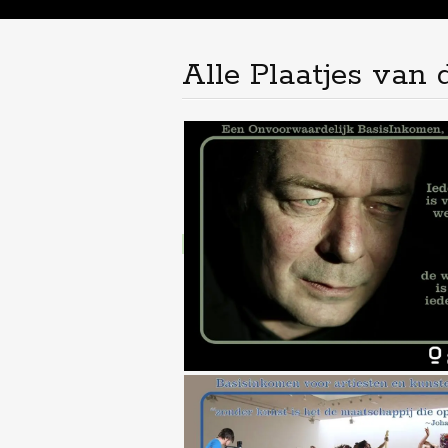
de
inhoud
Alle Plaatjes van