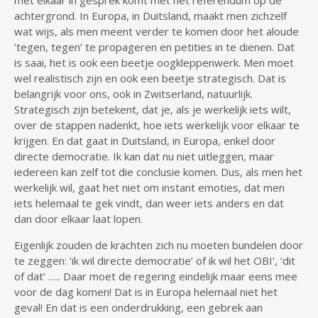
met elkaar in gesprek komt met het referendum op de
achtergrond. In Europa, in Duitsland, maakt men zichzelf
wat wijs, als men meent verder te komen door het aloude
’tegen, tegen’ te propageren en petities in te dienen. Dat
is saai, het is ook een beetje oogkleppenwerk. Men moet
wel realistisch zijn en ook een beetje strategisch. Dat is
belangrijk voor ons, ook in Zwitserland, natuurlijk.
Strategisch zijn betekent, dat je, als je werkelijk iets wilt,
over de stappen nadenkt, hoe iets werkelijk voor elkaar te
krijgen. En dat gaat in Duitsland, in Europa, enkel door
directe democratie. Ik kan dat nu niet uitleggen, maar
iedereen kan zelf tot die conclusie komen. Dus, als men het
werkelijk wil, gaat het niet om instant emoties, dat men
iets helemaal te gek vindt, dan weer iets anders en dat
dan door elkaar laat lopen.
Eigenlijk zouden de krachten zich nu moeten bundelen door
te zeggen: ‘ik wil directe democratie’ of ik wil het OBI’, ‘dit
of dat’ ….. Daar moet de regering eindelijk maar eens mee
voor de dag komen! Dat is in Europa helemaal niet het
geval! En dat is een onderdrukking, een gebrek aan