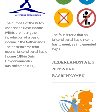
The purpose of the Dutch
Association Basic Income
(VBi) is promoting the
The four criteria that an
introduction of a basic
Unconditional Basic Income
income in the Netherlands.
has to meet, as implemented
The basic income term
logos.
means: Unconditional Basic
Income (UBI) in Dutch
Onvoorwaardelijk
NEDERLANDSTALIG
Basisinkomen (OBi).
NETWERK
BASISINKOMEN