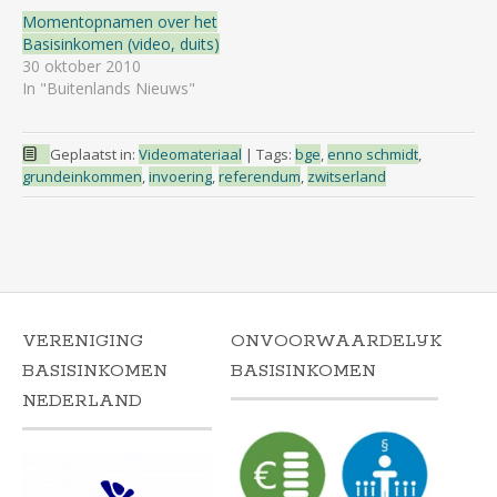
Momentopnamen over het
Basisinkomen (video, duits)
30 oktober 2010
In "Buitenlands Nieuws"
Geplaatst in:
Videomateriaal
|
Tags:
bge
,
enno schmidt
,
grundeinkommen
,
invoering
,
referendum
,
zwitserland
VERENIGING
ONVOORWAARDELIJK
BASISINKOMEN
BASISINKOMEN
NEDERLAND