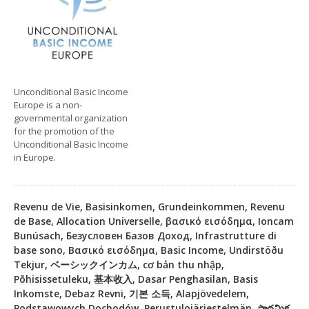
Unconditional Basic Income
Europe is a non-
governmental organization
for the promotion of the
Unconditional Basic Income
in Europe.
Revenu de Vie, Basisinkomen, Grundeinkommen, Revenu
de Base, Allocation Universelle, βασικό εισόδημα, Ioncam
Bunúsach, Безусловен Базов Доход, Infrastrutture di
base sono, Βασικό εισόδημα, Basic Income, Undirstöðu
Tekjur, ベーシックインカム, cơ bản thu nhập,
Põhisissetuleku, 基本收入, Dasar Penghasilan, Basis
Inkomste, Debaz Revni, 기본 소득, Alapjövedelem,
Podstawowych Dochodów, Perustulojärjestelmän, ప్రాథమిక