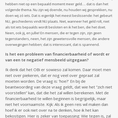
hebben niet op een bepaald moment meer geld…. dat is dan het
volgende thema. Nu zijn wij doende, nu houden wij gesprekken, nu
doen wij zó iets. Dat is eigenlijk het meest beslissende: het gebeurt
NU, geschiedenis vindt NU plaats. Niet, wanneer het geld rolt, niet
als tot iets bepaalds wordt besloten en ik het ben, die het doet.
Neen, ook jij, en jullie! En mensen, die er tegen zijn, zijn geen
tegenstanders, neen, het zijn gewetensvolle mensen, die andere
overwegingen hebben; dat is interessant, dat is spannend.
Is het een probleem van financierbaarheid of wordt er
van een te negatief mensbeeld uitgegaan?
Ik denk dat het OBi er sowieso zal komen. Daar moet men
niet over piekeren, dat er nog veel over gepraat zal
moeten worden. De vraag is: ‘hoe?’ En bij de
beantwoording van deze vraag geldt, dat wie het ”zich niet
voorstellen” kan, dat die het zal willen berekenen. Met de
financierbaarheid te willen beginnen is begrijpelijk, maar
niet het voornaamste. Kijk: Als ik geen reis wil maken dan
hoef ik er ook niet over na te denken, hoe ik het kan
bekostigen. Hier is zeker van toepassing: Wie tegen is, zal