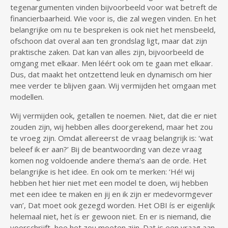
tegenargumenten vinden bijvoorbeeld voor wat betreft de
financierbaarheid. Wie voor is, die zal wegen vinden. En het
belangrijke om nu te bespreken is ook niet het mensbeeld,
ofschoon dat overal aan ten grondslag ligt, maar dat zijn
praktische zaken. Dat kan van alles zijn, bijvoorbeeld de
omgang met elkaar. Men léért ook om te gaan met elkaar.
Dus, dat maakt het ontzettend leuk en dynamisch om hier
mee verder te blijven gaan. Wij vermijden het omgaan met
modellen.
Wij vermijden ook, getallen te noemen. Niet, dat die er niet
zouden zijn, wij hebben alles doorgerekend, maar het zou
te vroeg zijn. Omdat allereerst de vraag belangrijk is: ‘wat
beleef ik er aan?’ Bij de beantwoording van deze vraag
komen nog voldoende andere thema’s aan de orde. Het
belangrijke is het idee. En ook om te merken: ‘Hé! wij
hebben het hier niet met een model te doen, wij hebben
met een idee te maken en jij en ik zijn er medevormgever
van’, Dat moet ook gezegd worden. Het OBI ís er eigenlijk
helemaal niet, het ís er gewoon niet. En er is niemand, die
voorschrijft, hoe het zou moeten zijn. Dat is een vraag aan