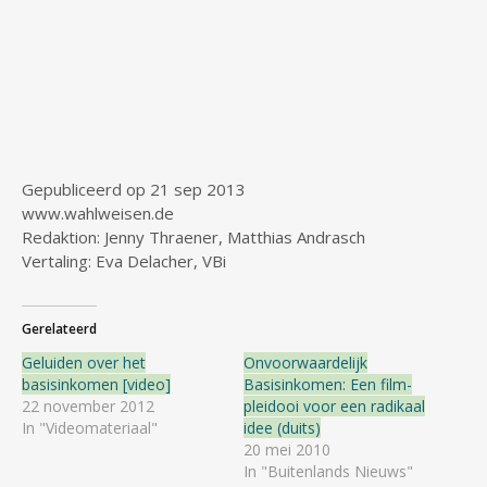
Gepubliceerd op 21 sep 2013
www.wahlweisen.de
Redaktion: Jenny Thraener, Matthias Andrasch
Vertaling: Eva Delacher, VBi
Gerelateerd
Geluiden over het
Onvoorwaardelijk
basisinkomen [video]
Basisinkomen: Een film-
22 november 2012
pleidooi voor een radikaal
In "Videomateriaal"
idee (duits)
20 mei 2010
In "Buitenlands Nieuws"