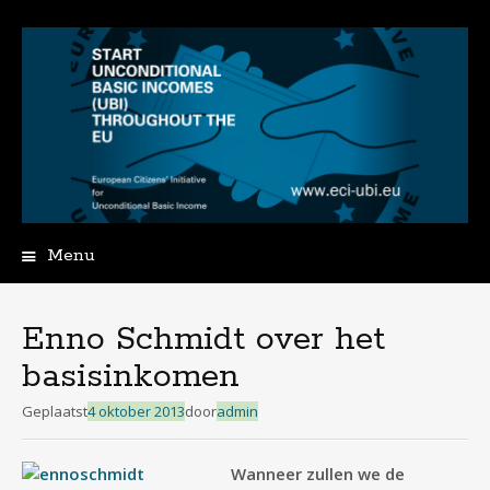
Menu
Spring
naar
de
Enno Schmidt over het
inhoud
basisinkomen
Geplaatst
4 oktober 2013
door
admin
Wanneer zullen we de