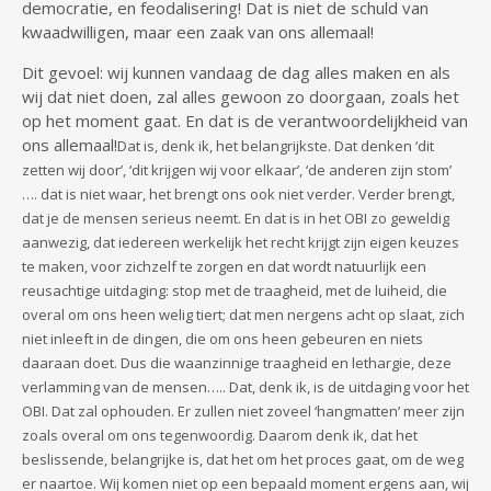
democratie, en feodalisering! Dat is niet de schuld van
kwaadwilligen, maar een zaak van ons allemaal!
Dit gevoel: wij kunnen vandaag de dag alles maken en als
wij dat niet doen, zal alles gewoon zo doorgaan, zoals het
op het moment gaat. En dat is de verantwoordelijkheid van
ons allemaal!
Dat is, denk ik, het belangrijkste. Dat denken ‘dit
zetten wij door’, ‘dit krijgen wij voor elkaar’, ‘de anderen zijn stom’
…. dat is niet waar, het brengt ons ook niet verder. Verder brengt,
dat je de mensen serieus neemt. En dat is in het OBI zo geweldig
aanwezig, dat iedereen werkelijk het recht krijgt zijn eigen keuzes
te maken, voor zichzelf te zorgen en dat wordt natuurlijk een
reusachtige uitdaging: stop met de traagheid, met de luiheid, die
overal om ons heen welig tiert; dat men nergens acht op slaat, zich
niet inleeft in de dingen, die om ons heen gebeuren en niets
daaraan doet. Dus die waanzinnige traagheid en lethargie, deze
verlamming van de mensen….. Dat, denk ik, is de uitdaging voor het
OBI. Dat zal ophouden. Er zullen niet zoveel ‘hangmatten’ meer zijn
zoals overal om ons tegenwoordig. Daarom denk ik, dat het
beslissende, belangrijke is, dat het om het proces gaat, om de weg
er naartoe. Wij komen niet op een bepaald moment ergens aan, wij