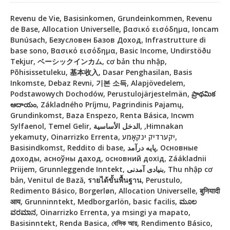
Revenu de Vie, Basisinkomen, Grundeinkommen, Revenu
de Base, Allocation Universelle, βασικό εισόδημα, Ioncam
Bunúsach, Безусловен Базов Доход, Infrastrutture di
base sono, Βασικό εισόδημα, Basic Income, Undirstöðu
Tekjur, ベーシックインカム, cơ bản thu nhập,
Põhisissetuleku, 基本收入, Dasar Penghasilan, Basis
Inkomste, Debaz Revni, 기본 소득, Alapjövedelem,
Podstawowych Dochodów, Perustulojärjestelmän, ప్రాథమిక
ఆదాయం, Základného Príjmu, Pagrindinis Pajamų,
Grundinkomst, Baza Enspezo, Renta Básica, Incwm
Sylfaenol, Temel Gelir, الدخل الأساسية, ,Himnakan
yekamuty, Oinarrizko Errenta, יקערדיק ינקאָמע,
Basisindkomst, Reddito di base, پایه درآمد, Основные
доходы, асноўны даход, основний дохід, Záákladnii
Priijem, Grunnleggende Inntekt, بنیادی آمدنی, Thu nhập cơ
bản, Venitul de Bază, รายได้ขั้นพื้นฐาน, Perustulo,
Redimento Básico, Borgerløn, Allocation Universelle, बुनियादी
आय, Grunninntekt, Medborgarlön, basic facilis, ಮೂಲ
ವರಮಾನ, Oinarrizko Errenta, ya msingi ya mapato,
Basisinntekt, Renda Basica, বেসিক আয়, Rendimento Básico,