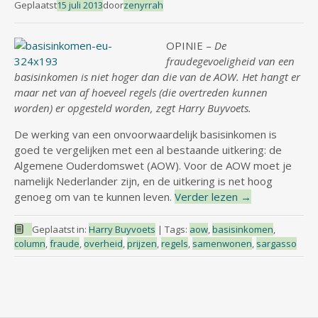
Geplaatst
15 juli 2013
door
zenyrrah
OPINIE –
De
fraudegevoeligheid van een
basisinkomen is niet hoger dan die van de AOW. Het hangt er
maar net van af hoeveel regels (die overtreden kunnen
worden) er opgesteld worden, zegt Harry Buyvoets.
De werking van een onvoorwaardelijk basisinkomen is
goed te vergelijken met een al bestaande uitkering: de
Algemene Ouderdomswet (AOW). Voor de AOW moet je
namelijk Nederlander zijn, en de uitkering is net hoog
genoeg om van te kunnen leven.
Verder lezen
→
Geplaatst in:
Harry Buyvoets
|
Tags:
aow
,
basisinkomen
,
column
,
fraude
,
overheid
,
prijzen
,
regels
,
samenwonen
,
sargasso