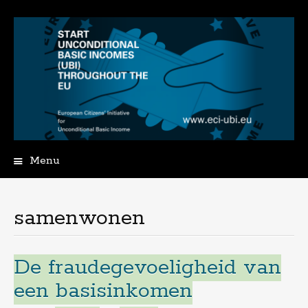
Menu
Spring
naar
de
samenwonen
inhoud
De fraudegevoeligheid van
een basisinkomen