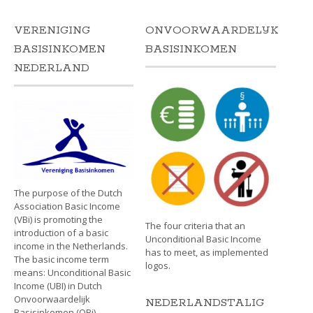
VERENIGING
ONVOORWAARDELIJK
BASISINKOMEN
BASISINKOMEN
NEDERLAND
The purpose of the Dutch
Association Basic Income
(VBi) is promoting the
The four criteria that an
introduction of a basic
Unconditional Basic Income
income in the Netherlands.
has to meet, as implemented
The basic income term
logos.
means: Unconditional Basic
Income (UBI) in Dutch
Onvoorwaardelijk
NEDERLANDSTALIG
Basisinkomen (OBi).