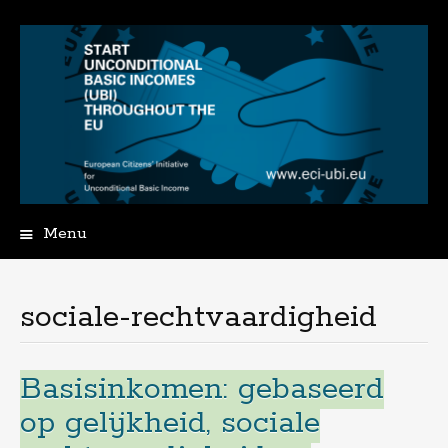
Menu
Spring
naar
de
sociale-rechtvaardigheid
inhoud
Basisinkomen: gebaseerd
op gelijkheid, sociale