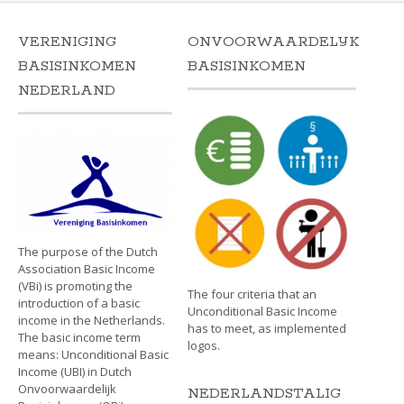
VERENIGING
ONVOORWAARDELIJK
BASISINKOMEN
BASISINKOMEN
NEDERLAND
The purpose of the Dutch
Association Basic Income
(VBi) is promoting the
The four criteria that an
introduction of a basic
Unconditional Basic Income
income in the Netherlands.
has to meet, as implemented
The basic income term
logos.
means: Unconditional Basic
Income (UBI) in Dutch
Onvoorwaardelijk
NEDERLANDSTALIG