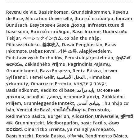
Revenu de Vie, Basisinkomen, Grundeinkommen, Revenu
de Base, Allocation Universelle, βασικό εισόδημα, Ioncam
Bunúsach, Безусловен Базов Доход, Infrastrutture di
base sono, Βασικό εισόδημα, Basic Income, Undirstöðu
Tekjur, ベーシックインカム, cơ bản thu nhập,
Põhisissetuleku, 基本收入, Dasar Penghasilan, Basis
Inkomste, Debaz Revni, 기본 소득, Alapjövedelem,
Podstawowych Dochodów, Perustulojärjestelmän, ప్రాథమిక
ఆదాయం, Základného Príjmu, Pagrindinis Pajamų,
Grundinkomst, Baza Enspezo, Renta Básica, Incwm
Sylfaenol, Temel Gelir, الدخل الأساسية, ,Himnakan
yekamuty, Oinarrizko Errenta, יקערדיק ינקאָמע,
Basisindkomst, Reddito di base, پایه درآمد, Основные
доходы, асноўны даход, основний дохід, Záákladnii
Priijem, Grunnleggende Inntekt, بنیادی آمدنی, Thu nhập cơ
bản, Venitul de Bază, รายได้ขั้นพื้นฐาน, Perustulo,
Redimento Básico, Borgerløn, Allocation Universelle, बुनियादी
आय, Grunninntekt, Medborgarlön, basic facilis, ಮೂಲ
ವರಮಾನ, Oinarrizko Errenta, ya msingi ya mapato,
Basisinntekt, Renda Basica, বেসিক আয়, Rendimento Básico,