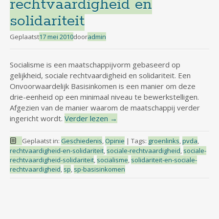
rechtvaardigheid en
solidariteit
Geplaatst
17 mei 2010
door
admin
Socialisme is een maatschappijvorm gebaseerd op
gelijkheid, sociale rechtvaardigheid en solidariteit. Een
Onvoorwaardelijk Basisinkomen is een manier om deze
drie-eenheid op een minimaal niveau te bewerkstelligen.
Afgezien van de manier waarom de maatschappij verder
ingericht wordt.
Verder lezen
→
Geplaatst in:
Geschiedenis
,
Opinie
|
Tags:
groenlinks
,
pvda
,
rechtvaardigheid-en-solidariteit
,
sociale-rechtvaardigheid
,
sociale-
rechtvaardigheid-solidariteit
,
socialisme
,
solidariteit-en-sociale-
rechtvaardigheid
,
sp
,
sp-basisinkomen