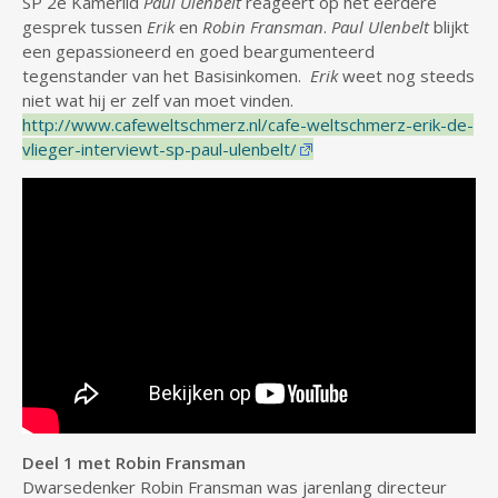
SP 2e Kamerlid
Paul Ulenbelt
reageert op het eerdere
gesprek tussen
Erik
en
Robin Fransman
.
Paul Ulenbelt
blijkt
een gepassioneerd en goed beargumenteerd
tegenstander van het Basisinkomen.
Erik
weet nog steeds
niet wat hij er zelf van moet vinden.
http://www.cafeweltschmerz.nl/cafe-weltschmerz-erik-de-
vlieger-interviewt-sp-paul-ulenbelt/
Deel 1 met Robin Fransman
Dwarsedenker Robin Fransman was jarenlang directeur