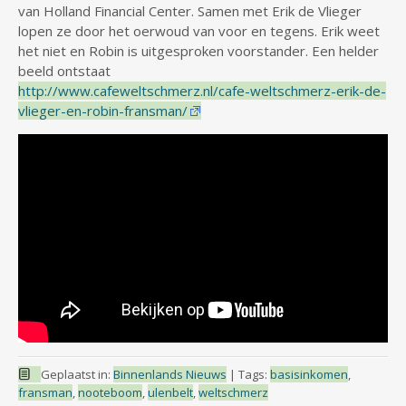
van Holland Financial Center. Samen met Erik de Vlieger
lopen ze door het oerwoud van voor en tegens. Erik weet
het niet en Robin is uitgesproken voorstander. Een helder
beeld ontstaat
http://www.cafeweltschmerz.nl/cafe-weltschmerz-erik-de-
vlieger-en-robin-fransman/
Geplaatst in:
Binnenlands Nieuws
|
Tags:
basisinkomen
,
fransman
,
nooteboom
,
ulenbelt
,
weltschmerz