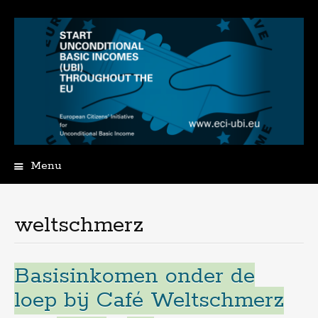
Menu
Spring
naar
de
weltschmerz
inhoud
Basisinkomen onder de
loep bij Café Weltschmerz