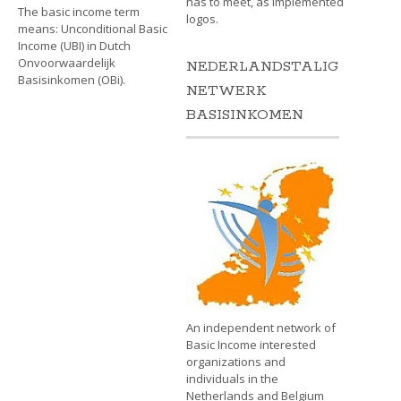
has to meet, as implemented
The basic income term
logos.
means: Unconditional Basic
Income (UBI) in Dutch
Onvoorwaardelijk
NEDERLANDSTALIG
Basisinkomen (OBi).
NETWERK
BASISINKOMEN
An independent network of
Basic Income interested
organizations and
individuals in the
Netherlands and Belgium