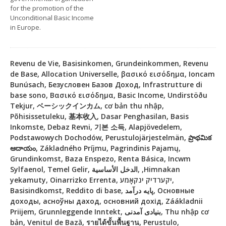
for the promotion of the
Unconditional Basic Income
in Europe.
Revenu de Vie, Basisinkomen, Grundeinkommen, Revenu
de Base, Allocation Universelle, βασικό εισόδημα, Ioncam
Bunúsach, Безусловен Базов Доход, Infrastrutture di
base sono, Βασικό εισόδημα, Basic Income, Undirstöðu
Tekjur, ベーシックインカム, cơ bản thu nhập,
Põhisissetuleku, 基本收入, Dasar Penghasilan, Basis
Inkomste, Debaz Revni, 기본 소득, Alapjövedelem,
Podstawowych Dochodów, Perustulojärjestelmän, ప్రాథమిక
ఆదాయం, Základného Príjmu, Pagrindinis Pajamų,
Grundinkomst, Baza Enspezo, Renta Básica, Incwm
Sylfaenol, Temel Gelir, الدخل الأساسية, ,Himnakan
yekamuty, Oinarrizko Errenta, יקערדיק ינקאָמע,
Basisindkomst, Reddito di base, پایه درآمد, Основные
доходы, асноўны даход, основний дохід, Záákladnii
Priijem, Grunnleggende Inntekt, بنیادی آمدنی, Thu nhập cơ
bản, Venitul de Bază, รายได้ขั้นพื้นฐาน, Perustulo,