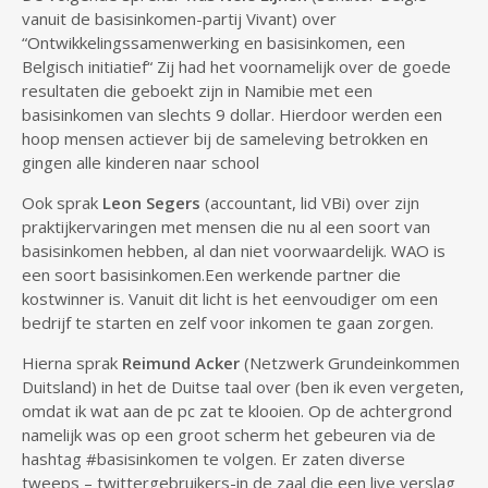
vanuit de basisinkomen-partij Vivant) over
“Ontwikkelingssamenwerking en basisinkomen, een
Belgisch initiatief“ Zij had het voornamelijk over de goede
resultaten die geboekt zijn in Namibie met een
basisinkomen van slechts 9 dollar. Hierdoor werden een
hoop mensen actiever bij de sameleving betrokken en
gingen alle kinderen naar school
Ook sprak
Leon Segers
(accountant, lid VBi) over zijn
praktijkervaringen met mensen die nu al een soort van
basisinkomen hebben, al dan niet voorwaardelijk. WAO is
een soort basisinkomen.Een werkende partner die
kostwinner is. Vanuit dit licht is het eenvoudiger om een
bedrijf te starten en zelf voor inkomen te gaan zorgen.
Hierna sprak
Reimund Acker
(Netzwerk Grundeinkommen
Duitsland) in het de Duitse taal over (ben ik even vergeten,
omdat ik wat aan de pc zat te klooien. Op de achtergrond
namelijk was op een groot scherm het gebeuren via de
hashtag #basisinkomen te volgen. Er zaten diverse
tweeps – twittergebruikers-in de zaal die een live verslag