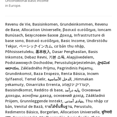
Unconditional Basic Income
in Europe.
Revenu de Vie, Basisinkomen, Grundeinkommen, Revenu
de Base, Allocation Universelle, βασικό εισόδημα, Ioncam
Bunúsach, Безусловен Базов Доход, Infrastrutture di
base sono, Βασικό εισόδημα, Basic Income, Undirstöðu
Tekjur, ベーシックインカム, cơ bản thu nhập,
Põhisissetuleku, 基本收入, Dasar Penghasilan, Basis
Inkomste, Debaz Revni, 기본 소득, Alapjövedelem,
Podstawowych Dochodów, Perustulojärjestelmän, ప్రాథమిక
ఆదాయం, Základného Príjmu, Pagrindinis Pajamų,
Grundinkomst, Baza Enspezo, Renta Básica, Incwm
Sylfaenol, Temel Gelir, الدخل الأساسية, ,Himnakan
yekamuty, Oinarrizko Errenta, יקערדיק ינקאָמע,
Basisindkomst, Reddito di base, پایه درآمد, Основные
доходы, асноўны даход, основний дохід, Záákladnii
Priijem, Grunnleggende Inntekt, بنیادی آمدنی, Thu nhập cơ
bản, Venitul de Bază, รายได้ขั้นพื้นฐาน, Perustulo,
Redimento Básico, Borgerløn, Allocation Universelle, बुनियादी