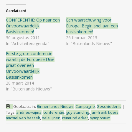
Gerelateerd
CONFERENTIE: Op naar een
Een waarschuwing voor
Onvoorwaardelijk
Europa: Begin snel aan een
BasisInkomen!
basisinkomen!
30 augustus 2011
26 februari 2013
In "Activiteitenagenda"
In "Buitenlands Nieuws"
Eerste grote conferentie
waarbij de Europese Unie
praat over een
Onvoorwaardelijk
Basisinkomen
28 maart 2014
In "Buitenlands Nieuws"
Geplaatst in:
Binnenlands Nieuws
,
Campagne
,
Geschiedenis
|
Tags:
andries-wijma
,
conferentie
,
guy standing
,
jan-frank koers
,
michiel van hasselt
,
nele lijnen
,
reimund acker
,
symposium