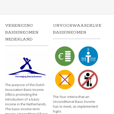
VERENIGING
ONVOORWAARDELIJK
BASISINKOMEN
BASISINKOMEN
NEDERLAND
The purpose of the Dutch
Association Basic Income
(VBi) is promoting the
The four criteria that an
introduction of a basic
Unconditional Basic Income
income in the Netherlands.
has to meet, as implemented
The basic income term
logos.
means: Unconditional Basic