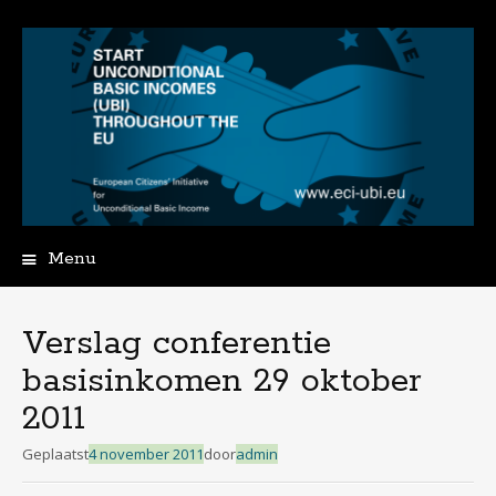
Menu
Spring
naar
de
Verslag conferentie
inhoud
basisinkomen 29 oktober
2011
Geplaatst
4 november 2011
door
admin