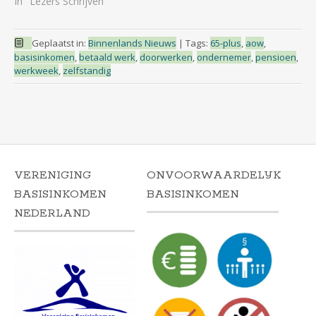
In "Lezers Schrijven"
Geplaatst in:
Binnenlands Nieuws
|
Tags:
65-plus
,
aow
,
basisinkomen
,
betaald werk
,
doorwerken
,
ondernemer
,
pensioen
,
werkweek
,
zelfstandig
VERENIGING
ONVOORWAARDELIJK
BASISINKOMEN
BASISINKOMEN
NEDERLAND