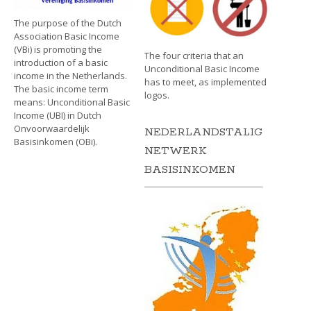
The purpose of the Dutch
Association Basic Income
(VBi) is promoting the
The four criteria that an
introduction of a basic
Unconditional Basic Income
income in the Netherlands.
has to meet, as implemented
The basic income term
logos.
means: Unconditional Basic
Income (UBI) in Dutch
Onvoorwaardelijk
NEDERLANDSTALIG
Basisinkomen (OBi).
NETWERK
BASISINKOMEN