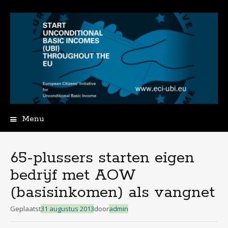
Menu
Spring
naar
de
65-plussers starten eigen
inhoud
bedrijf met AOW
(basisinkomen) als vangnet
Geplaatst
31 augustus 2013
door
admin