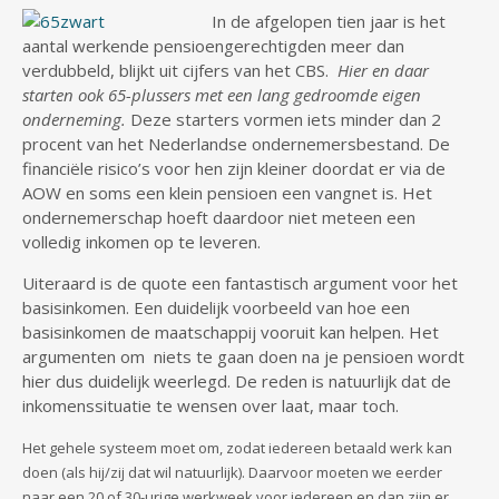
In de afgelopen tien jaar is het
aantal werkende pensioengerechtigden meer dan
verdubbeld, blijkt uit cijfers van het CBS.
Hier en daar
starten ook 65-plussers met een lang gedroomde eigen
onderneming.
Deze starters vormen iets minder dan 2
procent van het Nederlandse ondernemersbestand. De
financiële risico’s voor hen zijn kleiner doordat er via de
AOW en soms een klein pensioen een vangnet is. Het
ondernemerschap hoeft daardoor niet meteen een
volledig inkomen op te leveren.
Uiteraard is de quote een fantastisch argument voor het
basisinkomen. Een duidelijk voorbeeld van hoe een
basisinkomen de maatschappij vooruit kan helpen. Het
argumenten om niets te gaan doen na je pensioen wordt
hier dus duidelijk weerlegd. De reden is natuurlijk dat de
inkomenssituatie te wensen over laat, maar toch.
Het gehele systeem moet om, zodat iedereen betaald werk kan
doen (als hij/zij dat wil natuurlijk). Daarvoor moeten we eerder
naar een 20 of 30-urige werkweek voor iedereen en dan zijn er