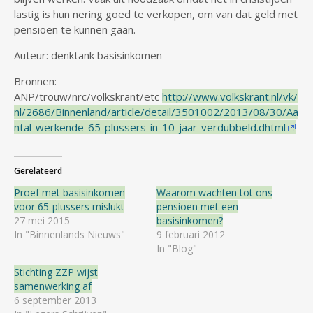
lastig is hun nering goed te verkopen, om van dat geld met
pensioen te kunnen gaan.
Auteur: denktank basisinkomen
Bronnen:
ANP/trouw/nrc/volkskrant/etc
http://www.volkskrant.nl/vk/
nl/2686/Binnenland/article/detail/3501002/2013/08/30/Aa
ntal-werkende-65-plussers-in-10-jaar-verdubbeld.dhtml
Gerelateerd
Proef met basisinkomen
Waarom wachten tot ons
voor 65-plussers mislukt
pensioen met een
27 mei 2015
basisinkomen?
In "Binnenlands Nieuws"
9 februari 2012
In "Blog"
Stichting ZZP wijst
samenwerking af
6 september 2013