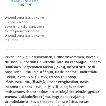
Unconditional Basic Income
Europe is a non-
governmental organization
for the promotion of the
Unconditional Basic Income
in Europe.
Revenu de Vie, Basisinkomen, Grundeinkommen, Revenu
de Base, Allocation Universelle, βασικό εισόδημα, Ioncam
Bunúsach, Безусловен Базов Доход, Infrastrutture di
base sono, Βασικό εισόδημα, Basic Income, Undirstöðu
Tekjur, ベーシックインカム, cơ bản thu nhập,
Põhisissetuleku, 基本收入, Dasar Penghasilan, Basis
Inkomste, Debaz Revni, 기본 소득, Alapjövedelem,
Podstawowych Dochodów, Perustulojärjestelmän, ప్రాథమిక
ఆదాయం, Základného Príjmu, Pagrindinis Pajamų,
Grundinkomst, Baza Enspezo, Renta Básica, Incwm