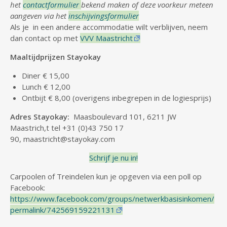
het
contactformulier
bekend maken of deze voorkeur meteen
aangeven via het
inschijvingsformulier
Als je in een andere accommodatie wilt verblijven, neem
dan contact op met
VVV Maastricht
Maaltijdprijzen Stayokay
Diner € 15,00
Lunch € 12,00
Ontbijt € 8,00 (overigens inbegrepen in de logiesprijs)
Adres Stayokay:
Maasboulevard 101,
6211 JW
Maastrich,t tel +31 (0)43 750 17
90, maastricht@stayokay.com
Schrijf je nu in!
Carpoolen of Treindelen kun je opgeven via een poll op
Facebook:
https://www.facebook.com/groups/netwerkbasisinkomen/
permalink/742569159221131