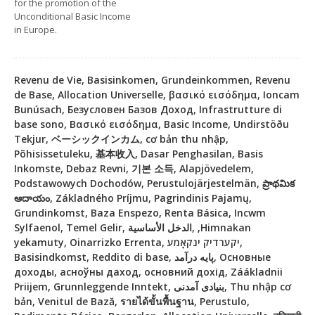
for the promotion of the
Unconditional Basic Income
in Europe.
Revenu de Vie, Basisinkomen, Grundeinkommen, Revenu
de Base, Allocation Universelle, βασικό εισόδημα, Ioncam
Bunúsach, Безусловен Базов Доход, Infrastrutture di
base sono, Βασικό εισόδημα, Basic Income, Undirstöðu
Tekjur, ベーシックインカム, cơ bản thu nhập,
Põhisissetuleku, 基本收入, Dasar Penghasilan, Basis
Inkomste, Debaz Revni, 기본 소득, Alapjövedelem,
Podstawowych Dochodów, Perustulojärjestelmän, ప్రాథమిక
ఆదాయం, Základného Príjmu, Pagrindinis Pajamų,
Grundinkomst, Baza Enspezo, Renta Básica, Incwm
Sylfaenol, Temel Gelir, الدخل الأساسية, ,Himnakan
yekamuty, Oinarrizko Errenta, יקערדיק ינקאָמע,
Basisindkomst, Reddito di base, پایه درآمد, Основные
доходы, асноўны даход, основний дохід, Záákladnii
Priijem, Grunnleggende Inntekt, بنیادی آمدنی, Thu nhập cơ
bản, Venitul de Bază, รายได้ขั้นพื้นฐาน, Perustulo,