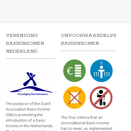
VERENIGING
ONVOORWAARDELIJK
BASISINKOMEN
BASISINKOMEN
NEDERLAND
The purpose of the Dutch
Association Basic Income
(VBi) is promoting the
The four criteria that an
introduction of a basic
Unconditional Basic Income
income in the Netherlands.
has to meet, as implemented