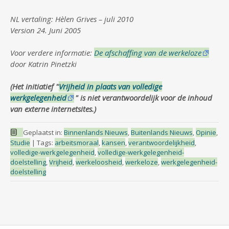
NL vertaling: Hèlen Grives – juli 2010
Version 24. Juni 2005
Voor verdere informatie:
De afschaffing van de werkeloze
door Katrin Pinetzki
(Het initiatief "
Vrijheid in plaats van volledige
werkgelegenheid
" is niet verantwoordelijk voor de inhoud
van externe internetsites.)
Geplaatst in:
Binnenlands Nieuws
,
Buitenlands Nieuws
,
Opinie
,
Studie
|
Tags:
arbeitsmoraal
,
kansen
,
verantwoordelijkheid
,
volledige-werkgelegenheid
,
volledige-werkgelegenheid-
doelstelling
,
Vrijheid
,
werkeloosheid
,
werkeloze
,
werkgelegenheid-
doelstelling