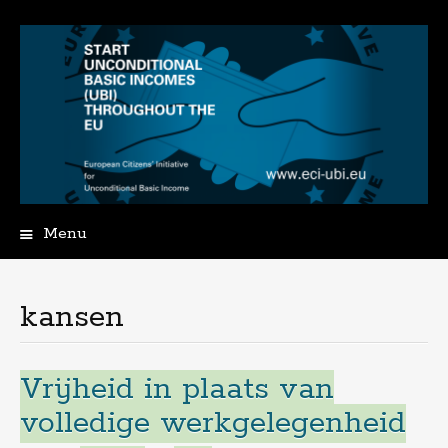
Menu
Spring
naar
de
kansen
inhoud
Vrijheid in plaats van
volledige werkgelegenheid