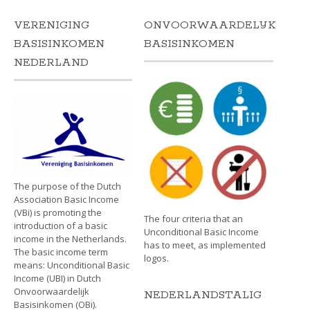
VERENIGING
ONVOORWAARDELIJK
BASISINKOMEN
BASISINKOMEN
NEDERLAND
The purpose of the Dutch
Association Basic Income
(VBi) is promoting the
The four criteria that an
introduction of a basic
Unconditional Basic Income
income in the Netherlands.
has to meet, as implemented
The basic income term
logos.
means: Unconditional Basic
Income (UBI) in Dutch
Onvoorwaardelijk
NEDERLANDSTALIG
Basisinkomen (OBi).