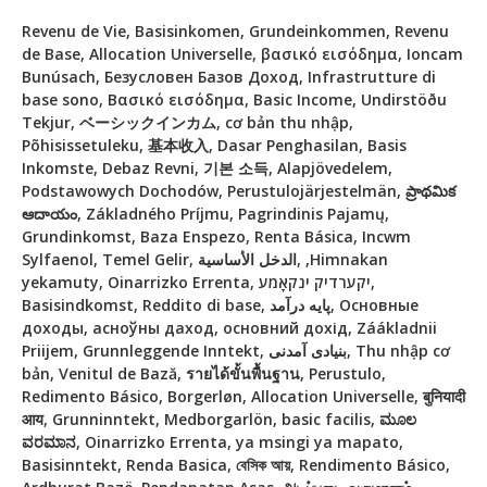
Revenu de Vie, Basisinkomen, Grundeinkommen, Revenu
de Base, Allocation Universelle, βασικό εισόδημα, Ioncam
Bunúsach, Безусловен Базов Доход, Infrastrutture di
base sono, Βασικό εισόδημα, Basic Income, Undirstöðu
Tekjur, ベーシックインカム, cơ bản thu nhập,
Põhisissetuleku, 基本收入, Dasar Penghasilan, Basis
Inkomste, Debaz Revni, 기본 소득, Alapjövedelem,
Podstawowych Dochodów, Perustulojärjestelmän, ప్రాథమిక
ఆదాయం, Základného Príjmu, Pagrindinis Pajamų,
Grundinkomst, Baza Enspezo, Renta Básica, Incwm
Sylfaenol, Temel Gelir, الدخل الأساسية, ,Himnakan
yekamuty, Oinarrizko Errenta, יקערדיק ינקאָמע,
Basisindkomst, Reddito di base, پایه درآمد, Основные
доходы, асноўны даход, основний дохід, Záákladnii
Priijem, Grunnleggende Inntekt, بنیادی آمدنی, Thu nhập cơ
bản, Venitul de Bază, รายได้ขั้นพื้นฐาน, Perustulo,
Redimento Básico, Borgerløn, Allocation Universelle, बुनियादी
आय, Grunninntekt, Medborgarlön, basic facilis, ಮೂಲ
ವರಮಾನ, Oinarrizko Errenta, ya msingi ya mapato,
Basisinntekt, Renda Basica, বেসিক আয়, Rendimento Básico,