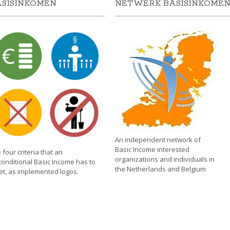
ASISINKOMEN
NETWERK BASISINKOME
An independent network of
Basic Income interested
 four criteria that an
organizations and individuals in
onditional Basic Income has to
the Netherlands and Belgium
t, as implemented logos.