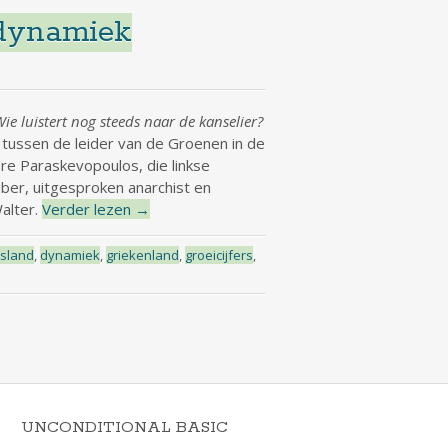
-dynamiek
Wie luistert nog steeds naar de kanselier?
ussen de leider van de Groenen in de
re Paraskevopoulos, die linkse
eber, uitgesproken anarchist en
alter.
Verder lezen
→
tsland
,
dynamiek
,
griekenland
,
groeicijfers
,
UNCONDITIONAL BASIC