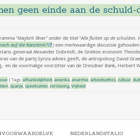
men geen einde aan de schuld
mma “Maybrit Illner” onder de titel “
Alle fluiten op de schulden. 
 noch auf die Kanzlerin?
)
een merkwaardige discussie gehouden t
retaris-generaal Alexander Dobrindt, de Griekse econoom Theodo
ipras van de partij Syriza advies geeft, de antropoloog David Gra
, en de voormalige voorzitter van de Dresdner Bank, Herbert W
ssie
|
Tags:
afhankelijkheid
,
amerika
,
anarchie
,
arbeidsethos
,
cultuur
,
dui
lden
,
spanje
,
speelruimte
,
verslaving
,
Vrijheid
NVOORWAARDELIJK
NEDERLANDSTALIG