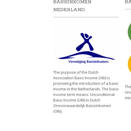
BASISINKOMEN
B
NEDERLAND
The purpose of the Dutch
Association Basic Income (VBi) is
promoting the introduction of a basic
The
income in the Netherlands. The basic
Unc
income term means: Unconditional
mee
Basic Income (UBI) in Dutch
Onvoorwaardelijk Basisinkomen
(OBi).