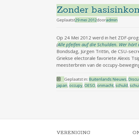
Zonder basisinko
Geplaatst
29 mei 2012
door
admin
Op 24 Mei 2012 werd in het ZDF-progra
(
Alle pfeifen auf die Schulden. Wer hört
Bondsdag, Jürgen Trittin, de CSU-sec
Griekse electorale favoriete Alexis Ts
meesterbrein van de occupy-beweging
Geplaatst in:
Buitenlands Nieuws
,
Discu
japan
,
occupy
,
OESO
,
onmacht
,
schuld
,
schu
VERENIGING
O