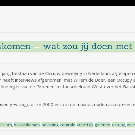
komen – wat zou jij doen met
 jarig bestaan van de Occupy beweging in Nederland, afgelopen 
 heeft interviews afgenomen met Willem de Boer, een Occupy ac
hönberger van de Groenen in stadsdeelraad West over het Basi
nsen gevraagd of ze 2000 euro in de maand zouden accepteren en
0 euro
,
basisinkomen
,
belasting
,
controle
,
cube HQ
,
groenen
,
occupy
,
ove