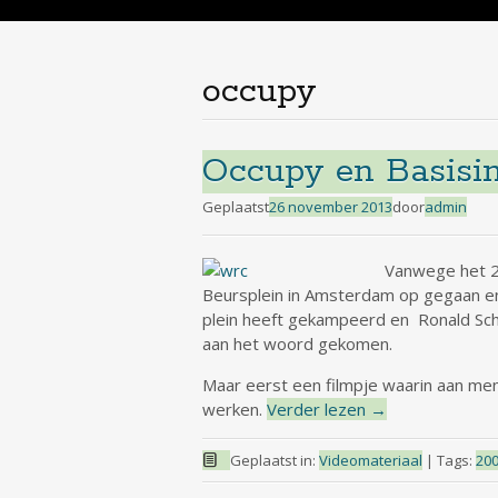
de
inhoud
occupy
Occupy en Basisin
Geplaatst
26 november 2013
door
admin
Vanwege het 2
Beursplein in Amsterdam op gegaan en
plein heeft gekampeerd en Ronald Sc
aan het woord gekomen.
Maar eerst een filmpje waarin aan me
werken.
Verder lezen
→
Geplaatst in:
Videomateriaal
|
Tags:
200