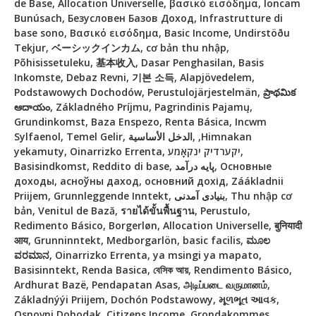
de Base, Allocation Universelle, βασικό εισόδημα, Ioncam
Bunúsach, Безусловен Базов Доход, Infrastrutture di
base sono, Βασικό εισόδημα, Basic Income, Undirstöðu
Tekjur, ベーシックインカム, cơ bản thu nhập,
Põhisissetuleku, 基本收入, Dasar Penghasilan, Basis
Inkomste, Debaz Revni, 기본 소득, Alapjövedelem,
Podstawowych Dochodów, Perustulojärjestelmän, ప్రాథమిక
ఆదాయం, Základného Príjmu, Pagrindinis Pajamų,
Grundinkomst, Baza Enspezo, Renta Básica, Incwm
Sylfaenol, Temel Gelir, الدخل الأساسية, ,Himnakan
yekamuty, Oinarrizko Errenta, יקערדיק ינקאָמע,
Basisindkomst, Reddito di base, پایه درآمد, Основные
доходы, асноўны даход, основний дохід, Záákladnii
Priijem, Grunnleggende Inntekt, بنیادی آمدنی, Thu nhập cơ
bản, Venitul de Bază, รายได้ขั้นพื้นฐาน, Perustulo,
Redimento Básico, Borgerløn, Allocation Universelle, बुनियादी
आय, Grunninntekt, Medborgarlön, basic facilis, ಮೂಲ
ವರಮಾನ, Oinarrizko Errenta, ya msingi ya mapato,
Basisinntekt, Renda Basica, বেসিক আয়, Rendimento Básico,
Ardhurat Bazë, Pendapatan Asas, அடிப்படை வருமானம்,
Základnýýi Priijem, Dochón Podstawowy, મૂળભૂત આવક,
Osnovni Dohodak, Citizens Income, Grondakommes,