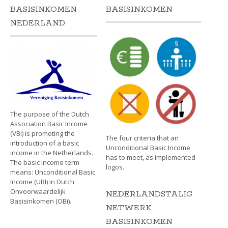
BASISINKOMEN
BASISINKOMEN
NEDERLAND
The purpose of the Dutch
Association Basic Income
(VBi) is promoting the
The four criteria that an
introduction of a basic
Unconditional Basic Income
income in the Netherlands.
has to meet, as implemented
The basic income term
logos.
means: Unconditional Basic
Income (UBI) in Dutch
Onvoorwaardelijk
NEDERLANDSTALIG
Basisinkomen (OBi).
NETWERK
BASISINKOMEN