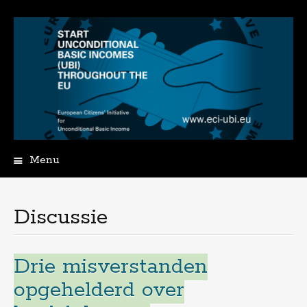
Menu
Spring
naar
de
Discussie
inhoud
Drie misverstanden
opgehelderd over