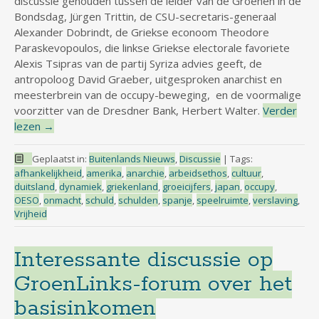
discussie gehouden tussen de leider van de Groenen in de
Bondsdag, Jürgen Trittin, de CSU-secretaris-generaal
Alexander Dobrindt, de Griekse econoom Theodore
Paraskevopoulos, die linkse Griekse electorale favoriete
Alexis Tsipras van de partij Syriza advies geeft, de
antropoloog David Graeber, uitgesproken anarchist en
meesterbrein van de occupy-beweging, en de voormalige
voorzitter van de Dresdner Bank, Herbert Walter.
Verder
lezen
→
Geplaatst in:
Buitenlands Nieuws
,
Discussie
|
Tags:
afhankelijkheid
,
amerika
,
anarchie
,
arbeidsethos
,
cultuur
,
duitsland
,
dynamiek
,
griekenland
,
groeicijfers
,
japan
,
occupy
,
OESO
,
onmacht
,
schuld
,
schulden
,
spanje
,
speelruimte
,
verslaving
,
Vrijheid
Interessante discussie op
GroenLinks-forum over het
basisinkomen