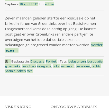
Geplaatst
28 april 2012
door
admin
Zeven maanden geleden startte een idiscussie op het
LinkedIn-forum van GroenLinks over het Basisinkomen.
Langzamerhand komt deze aardig op gang. De laatste
post gaat er over GroenLinks (en andere partijen) te
overtuigen van het idee dat sociale zaken en
belastingen geïntegreerd zouden moeten worden.
Verder
lezen
→
Geplaatst in:
Discussie
,
Politiek
|
Tags:
belastingen
,
burocratie
,
groenlinks
,
handicap
,
integratie
,
links
,
minimum
,
pensioen
,
rechts
,
Sociale Zaken
,
vvd
VERENIGING
ONVOORWAARDELIJK