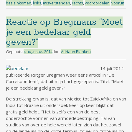
basisinkomen
,
links
,
misverstanden
,
rechts
,
vooroordelen
,
vooruit
Reactie op Bregmans “Moet
je een bedelaar geld
geven?”
Geplaatst
4 augustus 2014
door
Adriaan Planken
14 juli 2014
publiceerde Rutger Bregman weer eens artikel in “De
Correspondent”, dat uit mijn hart gegrepen is. Titel: “Moet
je een bedelaar geld geven?”
De strekking ervan is, dat van Mexico tot Zuid-Afrika en van
India tot Brazilië uit onderzoek keer op keer blijkt dat
gratis geld helpt. “Het is zelfs een van de best
onderzochte vormen van armoedebestrijding. Tal van
studies van over de hele wereld laten zien dat het zowel
op de lange als op de korte termijn, zowel op grote als op