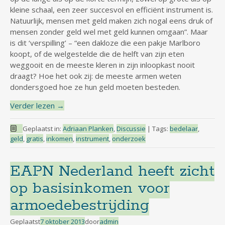
kleine schaal, een zeer succesvol en efficiënt instrument is.
Natuurlijk, mensen met geld maken zich nogal eens druk of
mensen zonder geld wel met geld kunnen omgaan”. Maar
is dit ‘verspilling’ – “een dakloze die een pakje Marlboro
koopt, of de welgestelde die de helft van zijn eten
weggooit en de meeste kleren in zijn inloopkast nooit
draagt? Hoe het ook zij: de meeste armen weten
dondersgoed hoe ze hun geld moeten besteden.
Verder lezen
→
Geplaatst in:
Adriaan Planken
,
Discussie
|
Tags:
bedelaar
,
geld
,
gratis
,
inkomen
,
instrument
,
onderzoek
EAPN Nederland heeft zicht
op basisinkomen voor
armoedebestrijding
Geplaatst
7 oktober 2013
door
admin