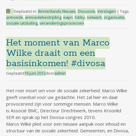
Geplaatst in:
Binnenlands Nieuws
,
Discussie
,
Verslagen
|
Tags:
armoede
,
armoedebestrijding
,
eapn
,
lobby
,
netwerk
,
organisatie
,
sociale uitsluiting
,
veranderingsprocessen
Het moment van Marco
Wilke draait om een
basisinkomen! #divosa
Geplaatst
19 juni 2012
door
admin
Het roer moet om voor de sociale zekerheid. Marco Wilke
geeft voedsel voor uw gedachte. Het zal hier en daar
provocerend zijn voor sommige mensen. Marco Wilke
is Associé BMC, Directeur Drechtwerk, tevens Kroonlid
SER en sprak op het Divosa-congres 2010.
Marco Wilke pleit voor een nieuwe aanpak voor inhoud en
structuur van de sociale zekerheid. Gemeenten, en Divosa,