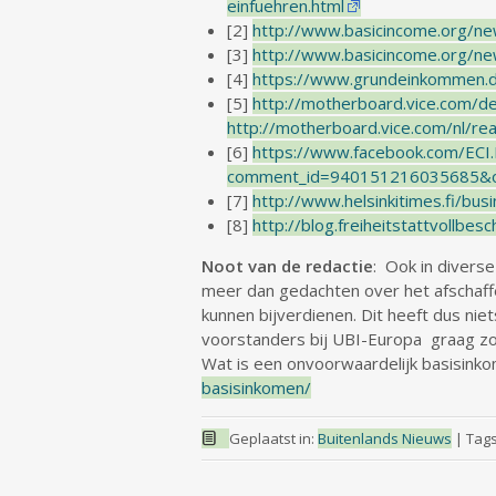
einfuehren.html
[2]
http://www.basicincome.org/n
[3]
http://www.basicincome.org/n
[4]
https://www.grundeinkommen.d
[5]
http://motherboard.vice.com/d
http://motherboard.vice.com/nl/r
[6]
https://www.facebook.com/EC
comment_id=940151216035685&
[7]
http://www.helsinkitimes.fi/bus
[8]
http://blog.freiheitstattvollb
Noot van de redactie
: Ook in divers
meer dan gedachten over het afschaffe
kunnen bijverdienen. Dit heeft dus ni
voorstanders bij UBI-Europa graag zo
Wat is een onvoorwaardelijk basisinkom
basisinkomen/
Geplaatst in:
Buitenlands Nieuws
|
Tag