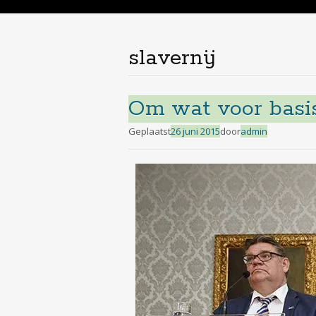
de
inhoud
slavernij
Om wat voor basis
Geplaatst
26 juni 2015
door
admin