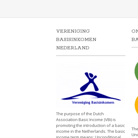
VERENIGING
O
BASISINKOMEN
B
NEDERLAND
The purpose of the Dutch
Association Basic Income (VBi) is
promoting the introduction of a basic
The
income in the Netherlands. The basic
Unc
income term means: Unconditional