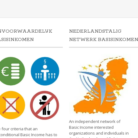
NVOORWAARDELIJK
NEDERLANDSTALIG
ASISINKOMEN
NETWERK BASISINKOME
An independent network of
Basic Income interested
 four criteria that an
organizations and individuals in
onditional Basic Income has to