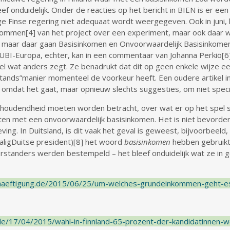
eef onduidelijk. Onder de reacties op het bericht in BIEN is er e
ige Finse regering niet adequaat wordt weergegeven. Ook in juni,
men[4] van het project over een experiment, maar ook daar we l
, maar daar gaan Basisinkomen en Onvoorwaardelijk Basisinkomen
UBI-Europa, echter, kan in een commentaar van Johanna Perkiö[6
l wat anders zegt. Ze benadrukt dat dit op geen enkele wijze ee
stands”manier momenteel de voorkeur heeft. Een oudere artikel in
ie, omdat het gaat, maar opnieuw slechts suggesties, om niet speci
houdendheid moeten worden betracht, over wat er op het spel sta
 met een onvoorwaardelijk basisinkomen. Het is niet bevorderlij
ing. In Duitsland, is dit vaak het geval is geweest, bijvoorbeeld,
aligDuitse president)[8] het woord
basisinkomen
hebben gebruikt
orstanders werden bestempeld – het bleef onduidelijk wat ze in 
eschaeftigung.de/2015/06/25/um-welches-grundeinkommen-geht-es-
e/17/04/2015/wahl-in-finnland-65-prozent-der-kandidatinnen-