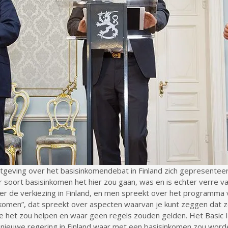
tgeving over het basisinkomendebat in Finland zich gepresentee
oort basisinkomen het hier zou gaan, was en is echter verre va
r de verkiezing in Finland, en men spreekt over het programma 
nkomen”, dat spreekt over aspecten waarvan je kunt zeggen dat z
e het zou helpen en waar geen regels zouden gelden. Het Basic
de nieuwe regering in Finland waar met een basisinkomen zou wo