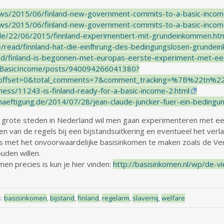
ews/2015/06/finland-new-government-commits-to-a-basic-incom
ews/2015/06/finland-new-government-commits-to-a-basic-inc
e/22/06/2015/finnland-experimentiert-mit-grundeinkommen.htm
e/read/finnland-hat-die-einfhrung-des-bedingungslosen-grunde
ead/finland-is-begonnen-met-europas-eerste-experiment-met-e
I.BasicIncome/posts/940094266041380?
offset=0&total_comments=7&comment_tracking=%7B%22tn
iness/11243-is-finland-ready-for-a-basic-income-2.html
eschaeftigung.de/2014/07/28/jean-claude-juncker-fuer-ein-bedin
e grote steden in Nederland wil men gaan experimenteren met een
n van de regels bij een bijstandsuitkering en eventueel het ver
ets met het onvoorwaardelijke basisinkomen te maken zoals de V
uden willen.
en precies is kun je hier vinden:
http://basisinkomen.nl/wp/de-vi
s:
basisinkomen
,
bijstand
,
finland
,
regelarm
,
slavernij
,
welfare