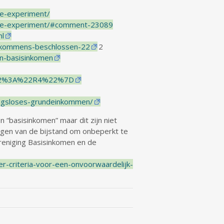
e-experiment/
ome-experiment/#comment-23089
l
inkommens-beschlossen-22
2
en-basisinkomen
%22%3A%22R4%22%7D
gungsloses-grundeinkommen/
 “basisinkomen” maar dit zijn niet
lagen van de bijstand om onbeperkt te
ereniging Basisinkomen en de
er-criteria-voor-een-onvoorwaardelijk-