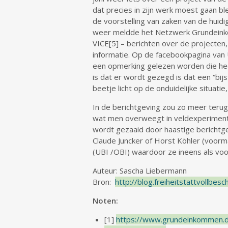
dat precies in zijn werk moest gaan bl
de voorstelling van zaken van de huid
weer meldde het Netzwerk Grundeinkom
VICE[5] – berichten over de projecten
informatie. Op de facebookpagina van 
een opmerking gelezen worden die hee
is dat er wordt gezegd is dat een “bij
beetje licht op de onduidelijke situat
In de berichtgeving zou zo meer terug
wat men overweegt in veldexperimenten
wordt gezaaid door haastige berichtgev
Claude Juncker of Horst Köhler (voorm
(UBI /OBI) waardoor ze ineens als vo
Auteur: Sascha Liebermann
Bron:
http://blog.freiheitstattvollb
Noten:
[1]
https://www.grundeinkommen.d