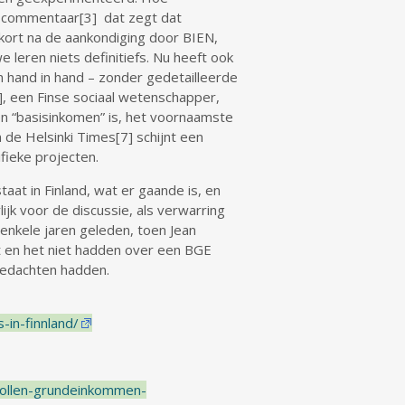
en commentaar[3] dat zegt dat
 kort na de aankondiging door BIEN,
eren niets definitiefs. Nu heeft ook
 hand in hand – zonder gedetailleerde
], een Finse sociaal wetenschapper,
n “basisinkomen” is, het voornaamste
 de Helsinki Times[7] schijnt een
fieke projecten.
at in Finland, wat er gaande is, en
k voor de discussie, als verwarring
 enkele jaren geleden, toen Jean
 en het niet hadden over een BGE
gedachten hadden.
in-finnland/
wollen-grundeinkommen-