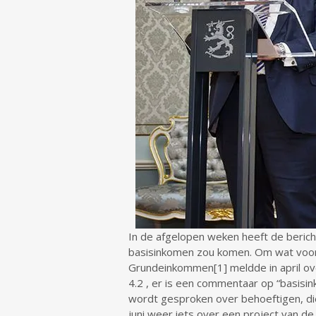
In de afgelopen weken heeft de berich
basisinkomen zou komen. Om wat voor s
Grundeinkommen[1] meldde in april ove
4.2 , er is een commentaar op “basisi
wordt gesproken over behoeftigen, di
juni weer iets over een project van 