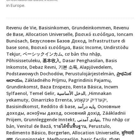
in Europe.
Revenu de Vie, Basisinkomen, Grundeinkommen, Revenu
de Base, Allocation Universelle, βασικό εισόδημα, Ioncam
Bunúsach, Безусловен Базов Доход, Infrastrutture di
base sono, Βασικό εισόδημα, Basic Income, Undirstöðu
Tekjur, ベーシックインカム, cơ bản thu nhập,
Põhisissetuleku, 基本收入, Dasar Penghasilan, Basis
Inkomste, Debaz Revni, 기본 소득, Alapjövedelem,
Podstawowych Dochodów, Perustulojärjestelmän, ప్రాథమిక
ఆదాయం, Základného Príjmu, Pagrindinis Pajamų,
Grundinkomst, Baza Enspezo, Renta Básica, Incwm
Sylfaenol, Temel Gelir, الدخل الأساسية, ,Himnakan
yekamuty, Oinarrizko Errenta, יקערדיק ינקאָמע,
Basisindkomst, Reddito di base, پایه درآمد, Основные
доходы, асноўны даход, основний дохід, Záákladnii
Priijem, Grunnleggende Inntekt, بنیادی آمدنی, Thu nhập cơ
bản, Venitul de Bază, รายได้ขั้นพื้นฐาน, Perustulo,
Redimento Básico, Borgerløn, Allocation Universelle, बुनियादी
आय, Grunninntekt, Medborgarlön, basic facilis, ಮೂಲ