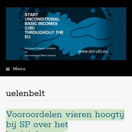
Menu
Spring
naar
de
uelenbelt
inhoud
Vooroordelen vieren hoogtij
bij SP over het