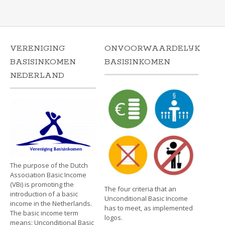
VERENIGING
ONVOORWAARDELIJK
BASISINKOMEN
BASISINKOMEN
NEDERLAND
The purpose of the Dutch
Association Basic Income
(VBi) is promoting the
The four criteria that an
introduction of a basic
Unconditional Basic Income
income in the Netherlands.
has to meet, as implemented
The basic income term
logos.
means: Unconditional Basic