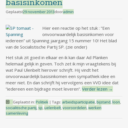
basisinkomen
Geplaatst
29 november 2013
door
admin
Hier een reactie op het stuk : ”Een
onvoorwaardelijk basisinkomen voor
iedereen” uit Spanning jaargang 15 nummer 10! Het blad
van de Socialistische Partij SP. (zie onder)
Het stuk zit goed in elkaar en ik kan daar Ad Planken
helemaal gelijk in geven. Toch zet ik mijn vraagtekens bij
wat Paul Ulenbelt hierover schrijft. Hij vindt het
onvoorwaardelijk basisinkomen een sympathiek idee en
meer niet. En dan schrijft hij vervolgens een VVD idee dat
”iedereen een bijdrage moet leveren”.
Verder lezen
→
Geplaatst in:
Politiek
|
Tags:
arbeidsparticipatie
,
bijstand
,
loon
,
socialitische partij
,
sp
,
uelenbelt
,
vooroordelen
,
werken
samenleving