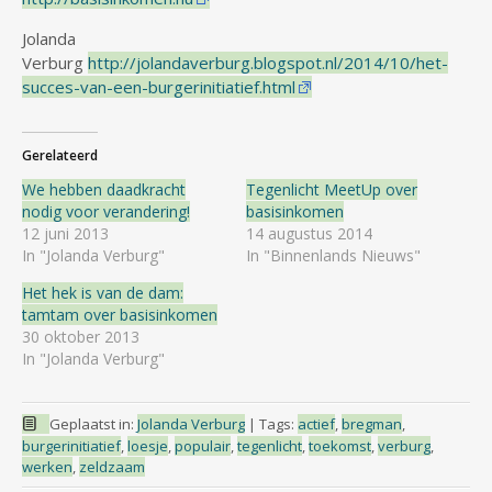
Jolanda
Verburg
http://jolandaverburg.blogspot.nl/2014/10/het-
succes-van-een-burgerinitiatief.html
Gerelateerd
We hebben daadkracht
Tegenlicht MeetUp over
nodig voor verandering!
basisinkomen
12 juni 2013
14 augustus 2014
In "Jolanda Verburg"
In "Binnenlands Nieuws"
Het hek is van de dam:
tamtam over basisinkomen
30 oktober 2013
In "Jolanda Verburg"
Geplaatst in:
Jolanda Verburg
|
Tags:
actief
,
bregman
,
burgerinitiatief
,
loesje
,
populair
,
tegenlicht
,
toekomst
,
verburg
,
werken
,
zeldzaam