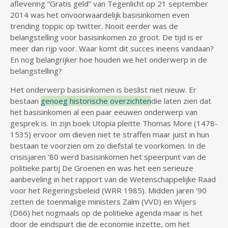
aflevering “Gratis geld” van Tegenlicht op 21 september
2014 was het onvoorwaardelijk basisinkomen even
trending toppic op twitter. Nooit eerder was de
belangstelling voor basisinkomen zo groot. De tijd is er
meer dan rijp voor. Waar komt dit succes ineens vandaan?
En nog belangrijker hoe houden we het onderwerp in de
belangstelling?
Het onderwerp basisinkomen is beslist niet nieuw. Er
bestaan
genoeg historische overzichten
die laten zien dat
het basisinkomen al een paar eeuwen onderwerp van
gesprek is. In zijn boek Utopia pleitte Thomas More (1478-
1535) ervoor om dieven niet te straffen maar juist in hun
bestaan te voorzien om zo diefstal te voorkomen. In de
crisisjaren ’80 werd basisinkomen het speerpunt van de
politieke partij De Groenen en was het een serieuze
aanbeveling in het rapport van de Wetenschappelijke Raad
voor het Regeringsbeleid (WRR 1985). Midden jaren ’90
zetten de toenmalige ministers Zalm (VVD) en Wijers
(D66) het nogmaals op de politieke agenda maar is het
door de eindspurt die de economie inzette, om het