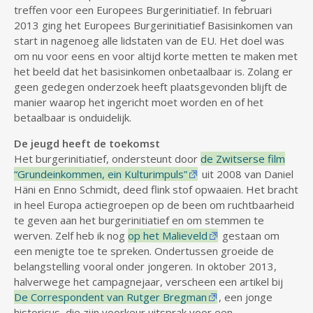
treffen voor een Europees Burgerinitiatief. In februari
2013 ging het Europees Burgerinitiatief Basisinkomen van
start in nagenoeg alle lidstaten van de EU. Het doel was
om nu voor eens en voor altijd korte metten te maken met
het beeld dat het basisinkomen onbetaalbaar is. Zolang er
geen gedegen onderzoek heeft plaatsgevonden blijft de
manier waarop het ingericht moet worden en of het
betaalbaar is onduidelijk.
De jeugd heeft de toekomst
Het burgerinitiatief, ondersteunt door
de Zwitserse film
“Grundeinkommen, ein Kulturimpuls”
uit 2008 van Daniel
Häni en Enno Schmidt, deed flink stof opwaaien. Het bracht
in heel Europa actiegroepen op de been om ruchtbaarheid
te geven aan het burgerinitiatief en om stemmen te
werven. Zelf heb ik nog
op het Malieveld
gestaan om
een menigte toe te spreken. Ondertussen groeide de
belangstelling vooral onder jongeren. In oktober 2013,
halverwege het campagnejaar, verscheen een artikel bij
De Correspondent van Rutger Bregman
, een jonge
historicus, die zijn voorkeur uitsprak voor een