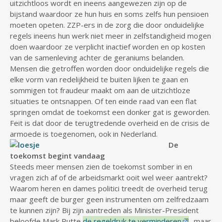
uitzichtloos wordt en ineens aangewezen zijn op de
bijstand waardoor ze hun huis en soms zelfs hun pensioen
moeten opeten. ZZP-ers in de zorg die door onduidelijke
regels ineens hun werk niet meer in zelfstandigheid mogen
doen waardoor ze verplicht inactief worden en op kosten
van de samenleving achter de geraniums belanden.
Mensen die getroffen worden door onduidelijke regels die
elke vorm van redelijkheid te buiten lijken te gaan en
sommigen tot fraudeur maakt om aan de uitzichtloze
situaties te ontsnappen. Of ten einde raad van een flat
springen omdat de toekomst een donker gat is geworden.
Feit is dat door de terugtredende overheid en de crisis de
armoede is toegenomen, ook in Nederland.
De
toekomst begint vandaag
Steeds meer mensen zien de toekomst somber in en
vragen zich af of de arbeidsmarkt ooit wel weer aantrekt?
Waarom heren en dames politici treedt de overheid terug
maar geeft de burger geen instrumenten om zelfredzaam
te kunnen zijn? Bij zijn aantreden als Minister-President
beloofde Mark Rutte
de regeldruk te verminderen
, maar