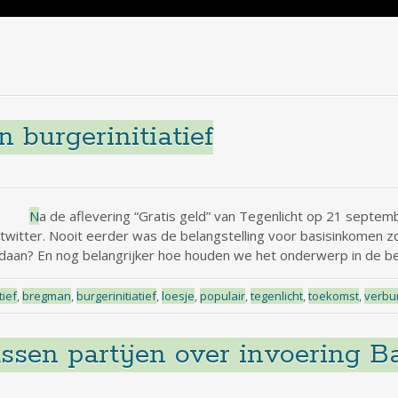
 burgerinitiatief
N
a de aflevering “Gratis geld” van Tegenlicht op 21 septe
witter. Nooit eerder was de belangstelling voor basisinkomen zo 
daan? En nog belangrijker hoe houden we het onderwerp in de be
tief
,
bregman
,
burgerinitiatief
,
loesje
,
populair
,
tegenlicht
,
toekomst
,
verbu
ssen partijen over invoering 