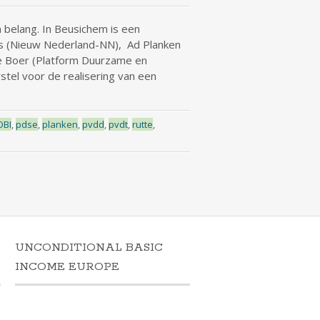
belang. In Beusichem is een
us (Nieuw Nederland-NN), Ad Planken
de Boer (Platform Duurzame en
tel voor de realisering van een
OBI
,
pdse
,
planken
,
pvdd
,
pvdt
,
rutte
,
UNCONDITIONAL BASIC
N
INCOME EUROPE