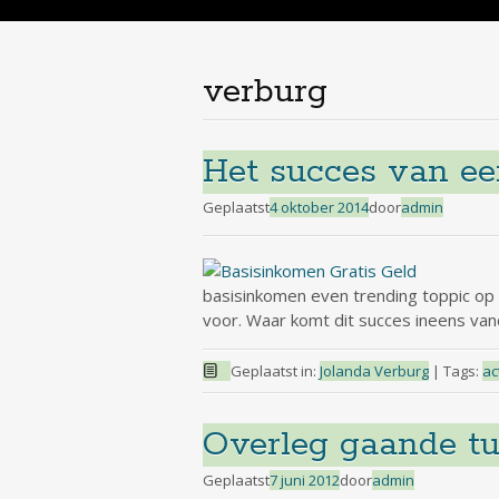
de
inhoud
verburg
Het succes van een
Geplaatst
4 oktober 2014
door
admin
basisinkomen even trending toppic op t
voor. Waar komt dit succes ineens van
Geplaatst in:
Jolanda Verburg
|
Tags:
ac
Overleg gaande tu
Geplaatst
7 juni 2012
door
admin