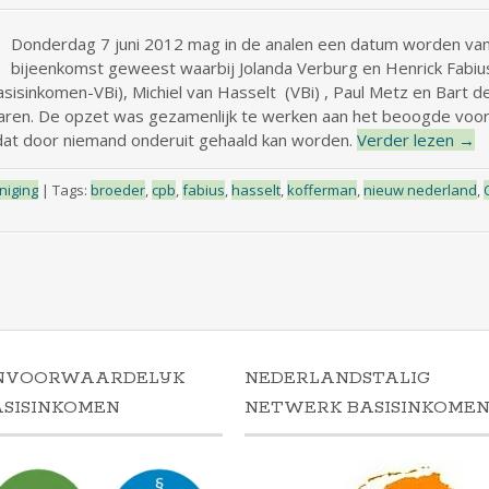
Donderdag 7 juni 2012 mag in de analen een datum worden van 
bijeenkomst geweest waarbij Jolanda Verburg en Henrick Fabi
sisinkomen-VBi), Michiel van Hasselt (VBi) , Paul Metz en Bart 
ren. De opzet was gezamenlijk te werken aan het beoogde voors
dat door niemand onderuit gehaald kan worden.
Verder lezen
→
niging
|
Tags:
broeder
,
cpb
,
fabius
,
hasselt
,
kofferman
,
nieuw nederland
,
NVOORWAARDELIJK
NEDERLANDSTALIG
ASISINKOMEN
NETWERK BASISINKOME