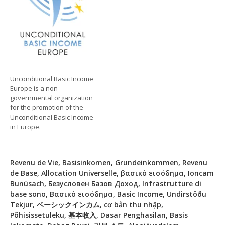
Unconditional Basic Income
Europe is a non-
governmental organization
for the promotion of the
Unconditional Basic Income
in Europe.
Revenu de Vie, Basisinkomen, Grundeinkommen, Revenu
de Base, Allocation Universelle, βασικό εισόδημα, Ioncam
Bunúsach, Безусловен Базов Доход, Infrastrutture di
base sono, Βασικό εισόδημα, Basic Income, Undirstöðu
Tekjur, ベーシックインカム, cơ bản thu nhập,
Põhisissetuleku, 基本收入, Dasar Penghasilan, Basis