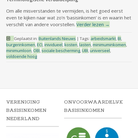
Om alle misverstanden te vermijden, is het goed eerst
even te kijken naar wat zo’n ‘basisinkomen’ is en waarin het
verschilt van andere voorstellen.
Verder lezen
→
Geplaatst in:
Buitenlands Nieuws
|
Tags:
arbeidsmarkt
,
BI
,
burgerinkomen
,
ECI
,
inividueel
,
kosten
,
lasten
,
minimuminkomen
,
minimumloon
,
OBI
,
sociale bescherming
,
UBI
,
universeel
,
voldoende hoog
VERENIGING
ONVOORWAARDELIJK
BASISINKOMEN
BASISINKOMEN
NEDERLAND