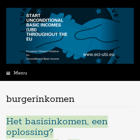
Menu
Spring
naar
de
burgerinkomen
inhoud
Het basisinkomen, een
oplossing?