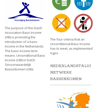
The purpose of the Dutch
Association Basic Income
(VBi) is promoting the
The four criteria that an
introduction of a basic
Unconditional Basic Income
income in the Netherlands.
has to meet, as implemented
The basic income term
logos.
means: Unconditional Basic
Income (UBI) in Dutch
Onvoorwaardelijk
NEDERLANDSTALIG
Basisinkomen (OBi).
NETWERK
BASISINKOMEN