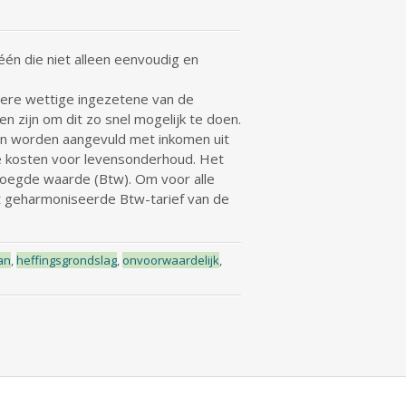
r één die niet alleen eenvoudig en
dere wettige ingezetene van de
n zijn om dit zo snel mogelijk te doen.
kan worden aangevuld met inkomen uit
 de kosten voor levensonderhoud. Het
evoegde waarde (Btw). Om voor alle
t geharmoniseerde Btw-tarief van de
an
,
heffingsgrondslag
,
onvoorwaardelijk
,