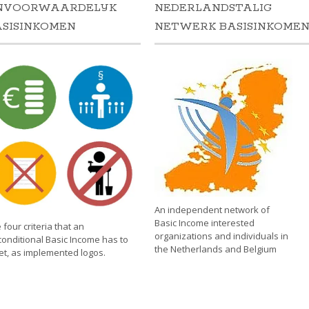
NVOORWAARDELIJK
NEDERLANDSTALIG
ASISINKOMEN
NETWERK BASISINKOME
An independent network of
Basic Income interested
 four criteria that an
organizations and individuals in
onditional Basic Income has to
the Netherlands and Belgium
t, as implemented logos.