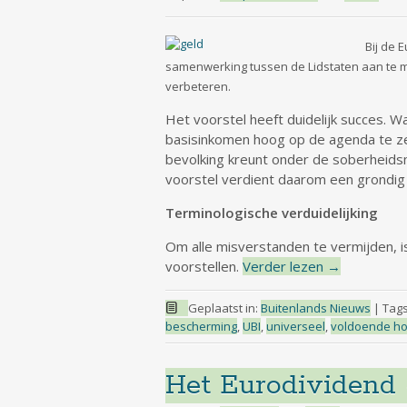
Bij de 
samenwerking tussen de Lidstaten aan te m
verbeteren.
Het voorstel heeft duidelijk succes. W
basisinkomen hoog op de agenda te zet
bevolking kreunt onder de soberheidsm
voorstel verdient daarom een grondig 
Terminologische verduidelijking
Om alle misverstanden te vermijden, is
voorstellen.
Verder lezen
→
Geplaatst in:
Buitenlands Nieuws
|
Tag
bescherming
,
UBI
,
universeel
,
voldoende h
Het Eurodividend