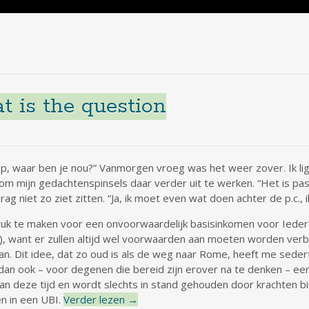
t is the question
op, waar ben je nou?” Vanmorgen vroeg was het weer zover. Ik lig
m mijn gedachtenspinsels daar verder uit te werken. “Het is pas
ag niet zo ziet zitten. “Ja, ik moet even wat doen achter de p.c.
 druk te maken voor een onvoorwaardelijk basisinkomen voor Ieder
, want er zullen altijd wel voorwaarden aan moeten worden verb
van. Dit idee, dat zo oud is als de weg naar Rome, heeft me sede
t dan ook – voor degenen die bereid zijn erover na te denken – e
van deze tijd en wordt slechts in stand gehouden door krachten b
n in een UBI.
Verder lezen
→