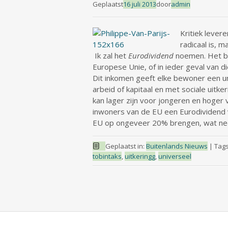
Geplaatst
16 juli 2013
door
admin
Kritiek levere
radicaal is, 
Ik zal het
Eurodividend
noemen. Het be
Europese Unie, of in ieder geval van d
Dit inkomen geeft elke bewoner een un
arbeid of kapitaal en met sociale uitk
kan lager zijn voor jongeren en hoger
inwoners van de EU een Eurodividend 
EU op ongeveer 20% brengen, wat ne
Geplaatst in:
Buitenlands Nieuws
|
Tag
tobintaks
,
uitkeringg
,
universeel