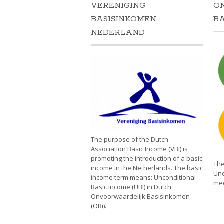
VERENIGING
O
BASISINKOMEN
B
NEDERLAND
The purpose of the Dutch
Association Basic Income (VBi) is
promoting the introduction of a basic
The
income in the Netherlands. The basic
Unc
income term means: Unconditional
mee
Basic Income (UBI) in Dutch
Onvoorwaardelijk Basisinkomen
(OBi).