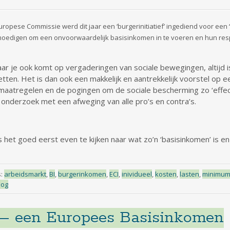
Europese Commissie werd dit jaar een ‘burgerinitiatief’ ingediend voor ee
oedigen om een onvoorwaardelijk basisinkomen in te voeren en hun respe
aar je ook komt op vergaderingen van sociale bewegingen, altijd 
ten. Het is dan ook een makkelijk en aantrekkelijk voorstel op e
aatregelen en de pogingen om de sociale bescherming zo ‘effecti
onderzoek met een afweging van alle pro’s en contra’s.
 het goed eerst even te kijken naar wat zo’n ‘basisinkomen’ is en
s:
arbeidsmarkt
,
BI
,
burgerinkomen
,
ECI
,
inividueel
,
kosten
,
lasten
,
minimum
oog
 – een Europees Basisinkomen