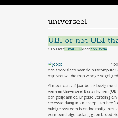
de
inhoud
universeel
UBI or not UBI tha
Geplaatst
16 mei 2014
door
Joop Böhm
“Jo
dan spoorslags naar de huiscomputer o
mijn vrouw , die mijn vroege vogel gedr
Al meer dan vijf jaar ben ik bezig me
van een Universeel Basisinkomen (UBI)
dan gelijk aan de Engelse vertaling er
recessie danig in z’n greep. Het heef
huidige systeem is ondoelmatig, niet 
vermeend eigenbelang geen brood zie