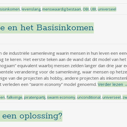
sisinkomen
,
levenslang
,
menswaardig bestaan
,
OBI
,
UBI
,
universeel
 en het Basisinkomen
 de industriële samenleving waarin mensen in hun leven een eendu
g te keren. Het eerste teken aan de wand dat dit model van het 
nogaam” equivalent waarbij mensen zelden langer dan drie jaar ee
damentele verandering voor de samenleving, waar mensen op hetze
ge van die projecten als hobby, andere projecten als inkomsten
t verleden een “
swarm economy
” model genoemd.
Verder lezen
men
,
falkvinge
,
piratenpartij
,
swarm economy
,
unconditional
,
universeel
,
zw
 een oplossing?