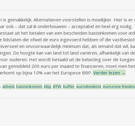
n is gemakkelijk. Alternatieven voorstellen is moeilijker. Hier is e
maar ook – dat zal ik onderbouwen – acceptabel en heel erg nodig.
staat uit het betalen van een bescheiden basisinkomen voor ie
ie lidstaten die ofwel de euro ingevoerd hebben of die vastbeslote
iverseel en onvoorwaardelijk minimum dat, als iemand dat wil, 
eringen. De hoogte kan van land tot land variëren, afhankelijk van
 voor ouderen. Het wordt betaald uit de belasting over de toeg
van gemiddeld 200 euro per maand te financieren, moet men he
erkomt op bijna 10% van het Europese BBP.
Verder lezen
→
s:
arbeid
,
basisinkomen
,
bbp
,
BTW
,
buffer
,
eurodividend
,
eurozone friedm