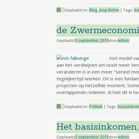
Geplaatst in:
Blog
,
Joop Böhm
|
Tags:
ba
de Zwermeconomie
Geplaatst
3 september 2013
door
admin
Het model van
aan het verdwijnen om nooit meer teru
veranderen is in een meer “serieel mo
tegelijkertijd werken. Dit is een fun
projecten op hetzelfde moment. Sommi
overlappende redenen. Ik heb dit in he
Geplaatst in:
Politiek
|
Tags:
basisinko
Het basisinkomen,
Geplaatst
2 september 2013
door
admin