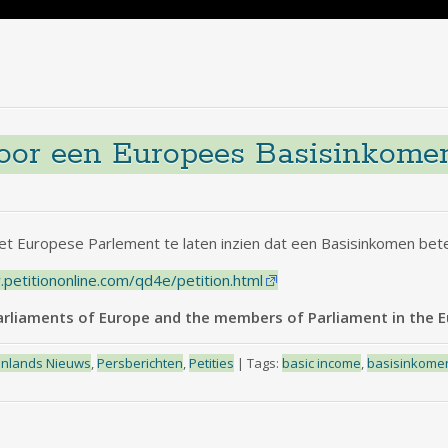
voor een Europees Basisinkome
het Europese Parlement te laten inzien dat een Basisinkomen bete
petitiononline.com/qd4e/petition.html
arliaments of Europe and the members of Parliament in the
enlands Nieuws
,
Persberichten
,
Petities
|
Tags:
basic income
,
basisinkome