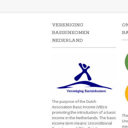
VERENIGING
O
BASISINKOMEN
B
NEDERLAND
The purpose of the Dutch
Association Basic Income (VBi) is
promoting the introduction of a basic
The
income in the Netherlands. The basic
Unc
income term means: Unconditional
mee