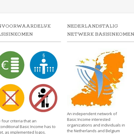
NVOORWAARDELIJK
NEDERLANDSTALIG
ASISINKOMEN
NETWERK BASISINKOME
An independent network of
Basic Income interested
 four criteria that an
organizations and individuals in
onditional Basic Income has to
the Netherlands and Belgium
t, as implemented logos.