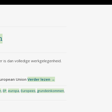
n
r is dan volledige werkgelegenheid.
 European Union
Verder lezen
→
n
,
EP
,
europa
,
Europees
,
grundeinkommen
,