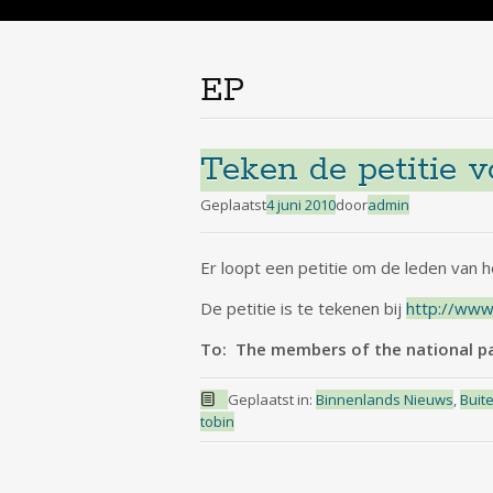
de
inhoud
EP
Teken de petitie 
Geplaatst
4 juni 2010
door
admin
Er loopt een petitie om de leden van 
De petitie is te tekenen bij
http://www.
To: The members of the national p
Geplaatst in:
Binnenlands Nieuws
,
Buit
tobin