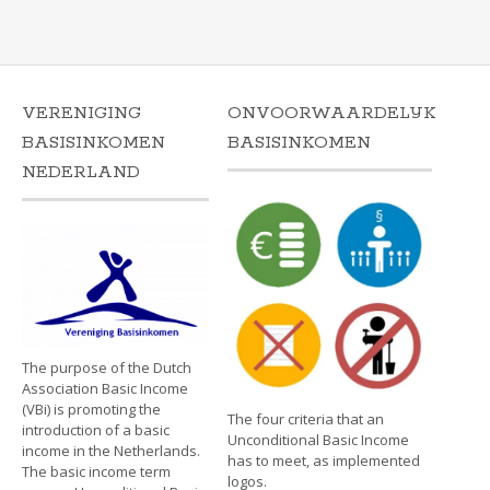
VERENIGING
ONVOORWAARDELIJK
BASISINKOMEN
BASISINKOMEN
NEDERLAND
The purpose of the Dutch
Association Basic Income
(VBi) is promoting the
The four criteria that an
introduction of a basic
Unconditional Basic Income
income in the Netherlands.
has to meet, as implemented
The basic income term
logos.