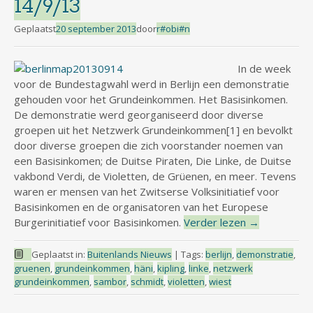
14/9/13
Geplaatst
20 september 2013
door
r#obi#n
In de week
voor de Bundestagwahl werd in Berlijn een demonstratie
gehouden voor het Grundeinkommen. Het Basisinkomen.
De demonstratie werd georganiseerd door diverse
groepen uit het Netzwerk Grundeinkommen[1] en bevolkt
door diverse groepen die zich voorstander noemen van
een Basisinkomen; de Duitse Piraten, Die Linke, de Duitse
vakbond Verdi, de Violetten, de Grüenen, en meer. Tevens
waren er mensen van het Zwitserse Volksinitiatief voor
Basisinkomen en de organisatoren van het Europese
Burgerinitiatief voor Basisinkomen.
Verder lezen
→
Geplaatst in:
Buitenlands Nieuws
|
Tags:
berlijn
,
demonstratie
,
gruenen
,
grundeinkommen
,
häni
,
kipling
,
linke
,
netzwerk
grundeinkommen
,
sambor
,
schmidt
,
violetten
,
wiest