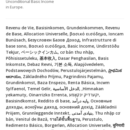
Unconditional Basic Income
in Europe.
Revenu de Vie, Basisinkomen, Grundeinkommen, Revenu
de Base, Allocation Universelle, βασικό εισόδημα, Ioncam
Bunúsach, Безусловен Базов Доход, Infrastrutture di
base sono, Βασικό εισόδημα, Basic Income, Undirstöðu
Tekjur, ベーシックインカム, cơ bản thu nhập,
Põhisissetuleku, 基本收入, Dasar Penghasilan, Basis
Inkomste, Debaz Revni, 기본 소득, Alapjövedelem,
Podstawowych Dochodów, Perustulojärjestelmän, ప్రాథమిక
ఆదాయం, Základného Príjmu, Pagrindinis Pajamų,
Grundinkomst, Baza Enspezo, Renta Básica, Incwm
Sylfaenol, Temel Gelir, الدخل الأساسية, ,Himnakan
yekamuty, Oinarrizko Errenta, יקערדיק ינקאָמע,
Basisindkomst, Reddito di base, پایه درآمد, Основные
доходы, асноўны даход, основний дохід, Záákladnii
Priijem, Grunnleggende Inntekt, بنیادی آمدنی, Thu nhập cơ
bản, Venitul de Bază, รายได้ขั้นพื้นฐาน, Perustulo,
Redimento Básico, Borgerløn, Allocation Universelle, बुनियादी