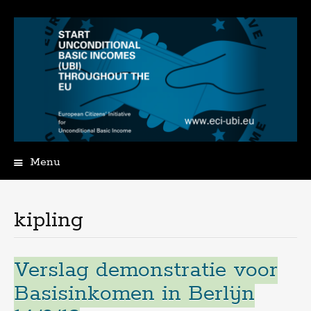
Menu
Spring
naar
de
kipling
inhoud
Verslag demonstratie voor
Basisinkomen in Berlijn