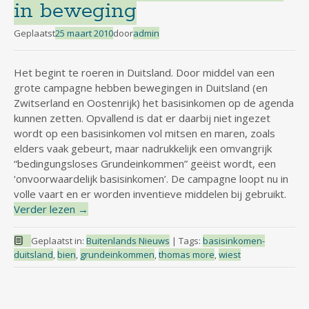
in beweging
Geplaatst
25 maart 2010
door
admin
Het begint te roeren in Duitsland. Door middel van een
grote campagne hebben bewegingen in Duitsland (en
Zwitserland en Oostenrijk) het basisinkomen op de agenda
kunnen zetten. Opvallend is dat er daarbij niet ingezet
wordt op een basisinkomen vol mitsen en maren, zoals
elders vaak gebeurt, maar nadrukkelijk een omvangrijk
“bedingungsloses Grundeinkommen” geëist wordt, een
‘onvoorwaardelijk basisinkomen’. De campagne loopt nu in
volle vaart en er worden inventieve middelen bij gebruikt.
Verder lezen
→
Geplaatst in:
Buitenlands Nieuws
|
Tags:
basisinkomen-
duitsland
,
bien
,
grundeinkommen
,
thomas more
,
wiest