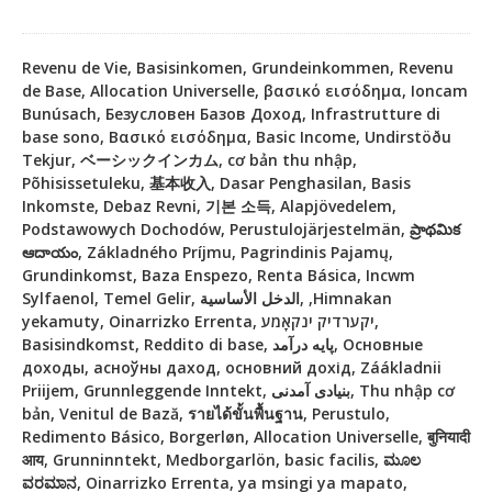
Revenu de Vie, Basisinkomen, Grundeinkommen, Revenu
de Base, Allocation Universelle, βασικό εισόδημα, Ioncam
Bunúsach, Безусловен Базов Доход, Infrastrutture di
base sono, Βασικό εισόδημα, Basic Income, Undirstöðu
Tekjur, ベーシックインカム, cơ bản thu nhập,
Põhisissetuleku, 基本收入, Dasar Penghasilan, Basis
Inkomste, Debaz Revni, 기본 소득, Alapjövedelem,
Podstawowych Dochodów, Perustulojärjestelmän, ప్రాథమిక
ఆదాయం, Základného Príjmu, Pagrindinis Pajamų,
Grundinkomst, Baza Enspezo, Renta Básica, Incwm
Sylfaenol, Temel Gelir, الدخل الأساسية, ,Himnakan
yekamuty, Oinarrizko Errenta, יקערדיק ינקאָמע,
Basisindkomst, Reddito di base, پایه درآمد, Основные
доходы, асноўны даход, основний дохід, Záákladnii
Priijem, Grunnleggende Inntekt, بنیادی آمدنی, Thu nhập cơ
bản, Venitul de Bază, รายได้ขั้นพื้นฐาน, Perustulo,
Redimento Básico, Borgerløn, Allocation Universelle, बुनियादी
आय, Grunninntekt, Medborgarlön, basic facilis, ಮೂಲ
ವರಮಾನ, Oinarrizko Errenta, ya msingi ya mapato,