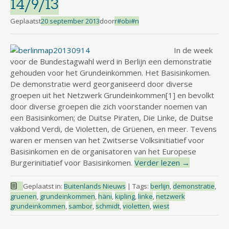
14/9/13
Geplaatst
20 september 2013
door
r#obi#n
In de week
voor de Bundestagwahl werd in Berlijn een demonstratie
gehouden voor het Grundeinkommen. Het Basisinkomen.
De demonstratie werd georganiseerd door diverse
groepen uit het Netzwerk Grundeinkommen[1] en bevolkt
door diverse groepen die zich voorstander noemen van
een Basisinkomen; de Duitse Piraten, Die Linke, de Duitse
vakbond Verdi, de Violetten, de Grüenen, en meer. Tevens
waren er mensen van het Zwitserse Volksinitiatief voor
Basisinkomen en de organisatoren van het Europese
Burgerinitiatief voor Basisinkomen.
Verder lezen
→
Geplaatst in:
Buitenlands Nieuws
|
Tags:
berlijn
,
demonstratie
,
gruenen
,
grundeinkommen
,
häni
,
kipling
,
linke
,
netzwerk
grundeinkommen
,
sambor
,
schmidt
,
violetten
,
wiest