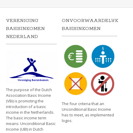
VERENIGING
ONVOORWAARDELIJK
BASISINKOMEN
BASISINKOMEN
NEDERLAND
The purpose of the Dutch
Association Basic Income
(VBi) is promoting the
The four criteria that an
introduction of a basic
Unconditional Basic Income
income in the Netherlands.
has to meet, as implemented
The basic income term
logos.
means: Unconditional Basic
Income (UBI) in Dutch