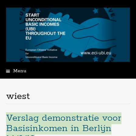
Menu
Spring
naar
de
wiest
inhoud
Verslag demonstratie voor
Basisinkomen in Berlijn