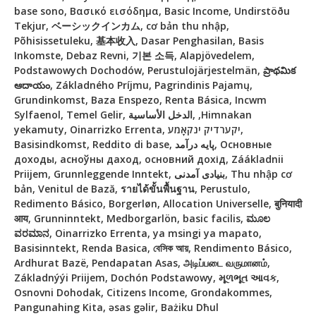
base sono, Βασικό εισόδημα, Basic Income, Undirstöðu
Tekjur, ベーシックインカム, cơ bản thu nhập,
Põhisissetuleku, 基本收入, Dasar Penghasilan, Basis
Inkomste, Debaz Revni, 기본 소득, Alapjövedelem,
Podstawowych Dochodów, Perustulojärjestelmän, ప్రాథమిక
ఆదాయం, Základného Príjmu, Pagrindinis Pajamų,
Grundinkomst, Baza Enspezo, Renta Básica, Incwm
Sylfaenol, Temel Gelir, الدخل الأساسية, ,Himnakan
yekamuty, Oinarrizko Errenta, יקערדיק ינקאָמע,
Basisindkomst, Reddito di base, پایه درآمد, Основные
доходы, асноўны даход, основний дохід, Záákladnii
Priijem, Grunnleggende Inntekt, بنیادی آمدنی, Thu nhập cơ
bản, Venitul de Bază, รายได้ขั้นพื้นฐาน, Perustulo,
Redimento Básico, Borgerløn, Allocation Universelle, बुनियादी
आय, Grunninntekt, Medborgarlön, basic facilis, ಮೂಲ
ವರಮಾನ, Oinarrizko Errenta, ya msingi ya mapato,
Basisinntekt, Renda Basica, বেসিক আয়, Rendimento Básico,
Ardhurat Bazë, Pendapatan Asas, அடிப்படை வருமானம்,
Základnýýi Priijem, Dochón Podstawowy, મૂળભૂત આવક,
Osnovni Dohodak, Citizens Income, Grondakommes,
Pangunahing Kita, əsas gəlir, Bażiku Dħul