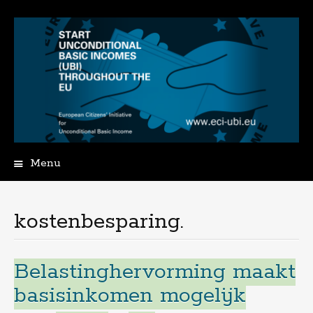
Menu
Spring
naar
de
kostenbesparing.
inhoud
Belastinghervorming maakt
basisinkomen mogelijk