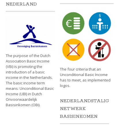
NEDERLAND
The purpose of the Dutch
Association Basic Income
(VBi) is promoting the
The four criteria that an
introduction of a basic
Unconditional Basic Income
income in the Netherlands.
has to meet, as implemented
The basic income term
logos.
means: Unconditional Basic
Income (UBI) in Dutch
Onvoorwaardelijk
NEDERLANDSTALIG
Basisinkomen (OBi).
NETWERK
BASISINKOMEN