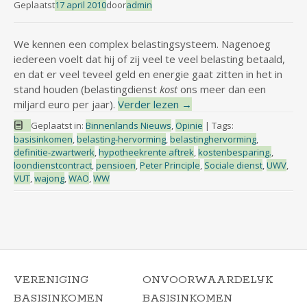
Geplaatst
17 april 2010
door
admin
We kennen een complex belastingsysteem. Nagenoeg
iedereen voelt dat hij of zij veel te veel belasting betaald,
en dat er veel teveel geld en energie gaat zitten in het in
stand houden (belastingdienst
kost
ons meer dan een
miljard euro per jaar).
Verder lezen
→
Geplaatst in:
Binnenlands Nieuws
,
Opinie
|
Tags:
basisinkomen
,
belasting-hervorming
,
belastinghervorming
,
definitie-zwartwerk
,
hypotheekrente aftrek
,
kostenbesparing.
,
loondienstcontract
,
pensioen
,
Peter Principle
,
Sociale dienst
,
UWV
,
VUT
,
wajong
,
WAO
,
WW
VERENIGING
ONVOORWAARDELIJK
BASISINKOMEN
BASISINKOMEN