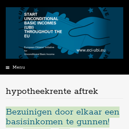
Menu
Spring
naar
de
hypotheekrente aftrek
inhoud
Bezuinigen door elkaar een
basisinkomen te gunnen!