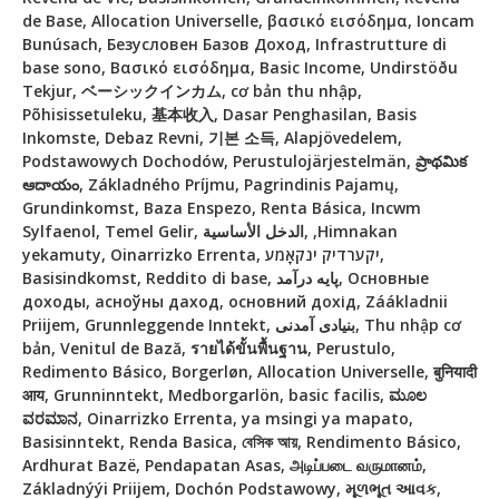
de Base, Allocation Universelle, βασικό εισόδημα, Ioncam
Bunúsach, Безусловен Базов Доход, Infrastrutture di
base sono, Βασικό εισόδημα, Basic Income, Undirstöðu
Tekjur, ベーシックインカム, cơ bản thu nhập,
Põhisissetuleku, 基本收入, Dasar Penghasilan, Basis
Inkomste, Debaz Revni, 기본 소득, Alapjövedelem,
Podstawowych Dochodów, Perustulojärjestelmän, ప్రాథమిక
ఆదాయం, Základného Príjmu, Pagrindinis Pajamų,
Grundinkomst, Baza Enspezo, Renta Básica, Incwm
Sylfaenol, Temel Gelir, الدخل الأساسية, ,Himnakan
yekamuty, Oinarrizko Errenta, יקערדיק ינקאָמע,
Basisindkomst, Reddito di base, پایه درآمد, Основные
доходы, асноўны даход, основний дохід, Záákladnii
Priijem, Grunnleggende Inntekt, بنیادی آمدنی, Thu nhập cơ
bản, Venitul de Bază, รายได้ขั้นพื้นฐาน, Perustulo,
Redimento Básico, Borgerløn, Allocation Universelle, बुनियादी
आय, Grunninntekt, Medborgarlön, basic facilis, ಮೂಲ
ವರಮಾನ, Oinarrizko Errenta, ya msingi ya mapato,
Basisinntekt, Renda Basica, বেসিক আয়, Rendimento Básico,
Ardhurat Bazë, Pendapatan Asas, அடிப்படை வருமானம்,
Základnýýi Priijem, Dochón Podstawowy, મૂળભૂત આવક,