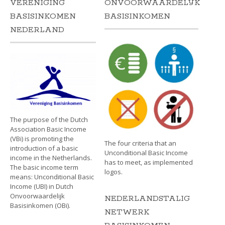
VERENIGING
ONVOORWAARDELIJK
BASISINKOMEN
BASISINKOMEN
NEDERLAND
The purpose of the Dutch
Association Basic Income
(VBi) is promoting the
The four criteria that an
introduction of a basic
Unconditional Basic Income
income in the Netherlands.
has to meet, as implemented
The basic income term
logos.
means: Unconditional Basic
Income (UBI) in Dutch
Onvoorwaardelijk
NEDERLANDSTALIG
Basisinkomen (OBi).
NETWERK