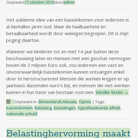
Geplaatst
17 oktober 2010
door
admin
Het sublieme idee van een basisinkomen voor iedereen is
al tientallen jaren oud. Maar de haalbaarheid en
betaalbaarheid wordt door weinigen begrepen. Dit is mijn
poging daartoe.
Wanneer we kinderen tot en met 14 jaar buiten deze
beschouwing laten en mensen met een geschat vermogen
boven de 2 miljoen Euro ook, zou iedereen een vast en
onvoorwaardelijk basisinkomen kunnen ontvangen enkel
door te herstructureren! Mensen die werken krijgen er op
jaarbasis duizenden euro’s bij!, en mensen die niet werken
kunnen in hun basis van bestaan voorzien.
Verder lezen
→
Geplaatst in:
Binnenlands Nieuws
,
Opinie
|
Tags:
basisinkomen
,
belasting
,
belastingen
,
hypotheekrente aftrek
,
nationale schuld
Belastinghervorming maakt