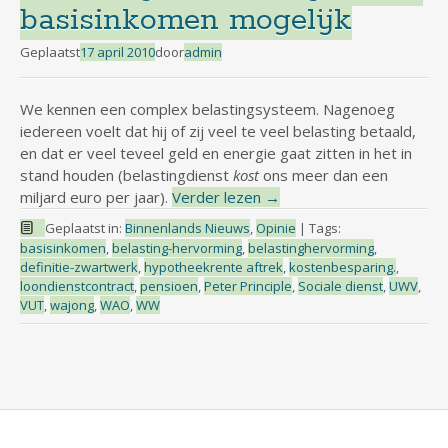
basisinkomen mogelijk
Geplaatst
17 april 2010
door
admin
We kennen een complex belastingsysteem. Nagenoeg
iedereen voelt dat hij of zij veel te veel belasting betaald,
en dat er veel teveel geld en energie gaat zitten in het in
stand houden (belastingdienst
kost
ons meer dan een
miljard euro per jaar).
Verder lezen
→
Geplaatst in:
Binnenlands Nieuws
,
Opinie
|
Tags:
basisinkomen
,
belasting-hervorming
,
belastinghervorming
,
definitie-zwartwerk
,
hypotheekrente aftrek
,
kostenbesparing.
,
loondienstcontract
,
pensioen
,
Peter Principle
,
Sociale dienst
,
UWV
,
VUT
,
wajong
,
WAO
,
WW