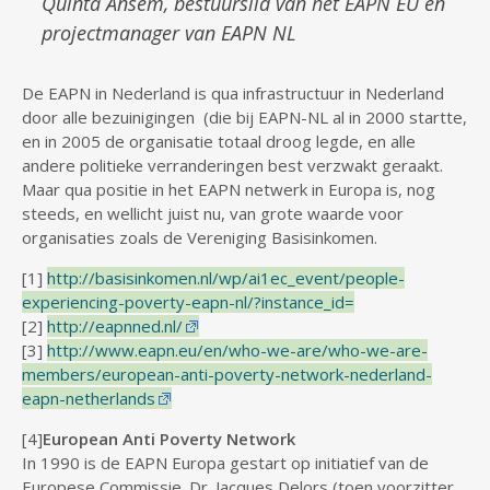
Quinta Ansem, bestuurslid van het EAPN EU en
projectmanager van EAPN NL
De EAPN in Nederland is qua infrastructuur in Nederland
door alle bezuinigingen (die bij EAPN-NL al in 2000 startte,
en in 2005 de organisatie totaal droog legde, en alle
andere politieke verranderingen best verzwakt geraakt.
Maar qua positie in het EAPN netwerk in Europa is, nog
steeds, en wellicht juist nu, van grote waarde voor
organisaties zoals de Vereniging Basisinkomen.
[1]
http://basisinkomen.nl/wp/ai1ec_event/people-
experiencing-poverty-eapn-nl/?instance_id=
[2]
http://eapnned.nl/
[3]
http://www.eapn.eu/en/who-we-are/who-we-are-
members/european-anti-poverty-network-nederland-
eapn-netherlands
[4]
European Anti Poverty Network
In 1990 is de EAPN Europa gestart op initiatief van de
Europese Commissie. Dr. Jacques Delors (toen voorzitter