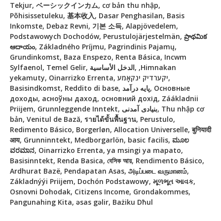
Tekjur, ベーシックインカム, cơ bản thu nhập,
Põhisissetuleku, 基本收入, Dasar Penghasilan, Basis
Inkomste, Debaz Revni, 기본 소득, Alapjövedelem,
Podstawowych Dochodów, Perustulojärjestelmän, ప్రాథమిక
ఆదాయం, Základného Príjmu, Pagrindinis Pajamų,
Grundinkomst, Baza Enspezo, Renta Básica, Incwm
Sylfaenol, Temel Gelir, الدخل الأساسية, ,Himnakan
yekamuty, Oinarrizko Errenta, יקערדיק ינקאָמע,
Basisindkomst, Reddito di base, پایه درآمد, Основные
доходы, асноўны даход, основний дохід, Záákladnii
Priijem, Grunnleggende Inntekt, بنیادی آمدنی, Thu nhập cơ
bản, Venitul de Bază, รายได้ขั้นพื้นฐาน, Perustulo,
Redimento Básico, Borgerløn, Allocation Universelle, बुनियादी
आय, Grunninntekt, Medborgarlön, basic facilis, ಮೂಲ
ವರಮಾನ, Oinarrizko Errenta, ya msingi ya mapato,
Basisinntekt, Renda Basica, বেসিক আয়, Rendimento Básico,
Ardhurat Bazë, Pendapatan Asas, அடிப்படை வருமானம்,
Základnýýi Priijem, Dochón Podstawowy, મૂળભૂત આવક,
Osnovni Dohodak, Citizens Income, Grondakommes,
Pangunahing Kita, əsas gəlir, Bażiku Dħul