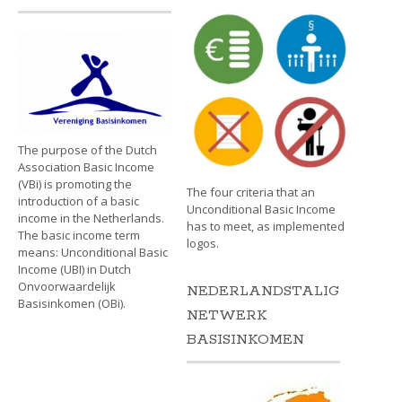
The purpose of the Dutch
Association Basic Income
(VBi) is promoting the
The four criteria that an
introduction of a basic
Unconditional Basic Income
income in the Netherlands.
has to meet, as implemented
The basic income term
logos.
means: Unconditional Basic
Income (UBI) in Dutch
Onvoorwaardelijk
NEDERLANDSTALIG
Basisinkomen (OBi).
NETWERK
BASISINKOMEN