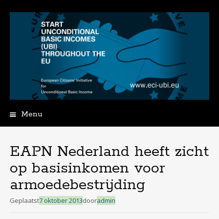
Menu
Spring
naar
de
EAPN Nederland heeft zicht
inhoud
op basisinkomen voor
armoedebestrijding
Geplaatst
7 oktober 2013
door
admin