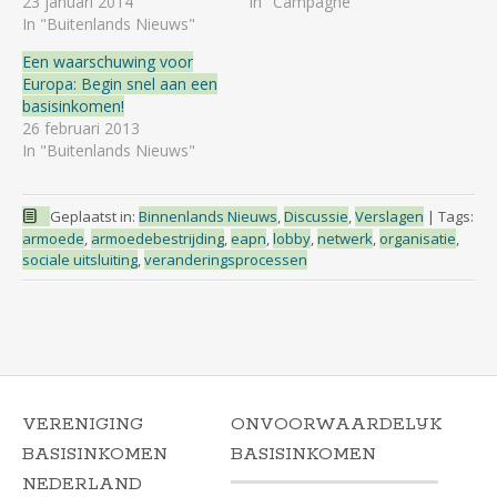
23 januari 2014
In "Campagne"
In "Buitenlands Nieuws"
Een waarschuwing voor
Europa: Begin snel aan een
basisinkomen!
26 februari 2013
In "Buitenlands Nieuws"
Geplaatst in:
Binnenlands Nieuws
,
Discussie
,
Verslagen
|
Tags:
armoede
,
armoedebestrijding
,
eapn
,
lobby
,
netwerk
,
organisatie
,
sociale uitsluiting
,
veranderingsprocessen
VERENIGING
ONVOORWAARDELIJK
BASISINKOMEN
BASISINKOMEN
NEDERLAND