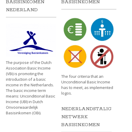
BASISINKOMEN
BASISINKOMEN
NEDERLAND
The purpose of the Dutch
Association Basic Income
(VBi) is promoting the
The four criteria that an
introduction of a basic
Unconditional Basic Income
income in the Netherlands.
has to meet, as implemented
The basic income term
logos.
means: Unconditional Basic
Income (UBI) in Dutch
Onvoorwaardelijk
NEDERLANDSTALIG
Basisinkomen (OBi).
NETWERK
BASISINKOMEN