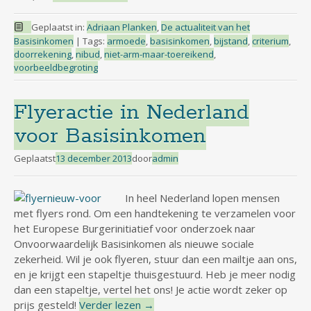
Geplaatst in:
Adriaan Planken
,
De actualiteit van het
Basisinkomen
|
Tags:
armoede
,
basisinkomen
,
bijstand
,
criterium
,
doorrekening
,
nibud
,
niet-arm-maar-toereikend
,
voorbeeldbegroting
Flyeractie in Nederland
voor Basisinkomen
Geplaatst
13 december 2013
door
admin
In heel Nederland lopen mensen
met flyers rond. Om een handtekening te verzamelen voor
het Europese Burgerinitiatief voor onderzoek naar
Onvoorwaardelijk Basisinkomen als nieuwe sociale
zekerheid. Wil je ook flyeren, stuur dan een mailtje aan ons,
en je krijgt een stapeltje thuisgestuurd. Heb je meer nodig
dan een stapeltje, vertel het ons! Je actie wordt zeker op
prijs gesteld!
Verder lezen
→