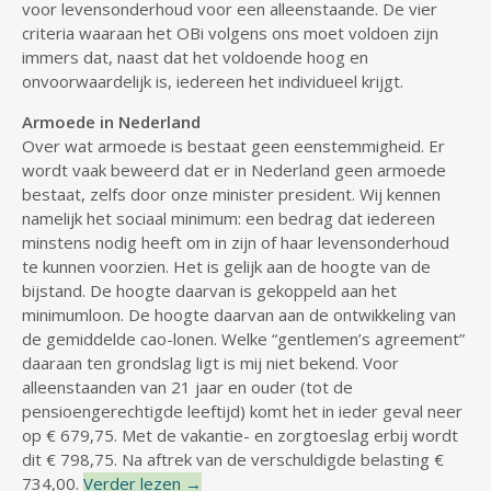
voor levensonderhoud voor een alleenstaande. De vier
criteria waaraan het OBi volgens ons moet voldoen zijn
immers dat, naast dat het voldoende hoog en
onvoorwaardelijk is, iedereen het individueel krijgt.
Armoede in Nederland
Over wat armoede is bestaat geen eenstemmigheid. Er
wordt vaak beweerd dat er in Nederland geen armoede
bestaat, zelfs door onze minister president. Wij kennen
namelijk het sociaal minimum: een bedrag dat iedereen
minstens nodig heeft om in zijn of haar levensonderhoud
te kunnen voorzien. Het is gelijk aan de hoogte van de
bijstand. De hoogte daarvan is gekoppeld aan het
minimumloon. De hoogte daarvan aan de ontwikkeling van
de gemiddelde cao-lonen. Welke “gentlemen’s agreement”
daaraan ten grondslag ligt is mij niet bekend. Voor
alleenstaanden van 21 jaar en ouder (tot de
pensioengerechtigde leeftijd) komt het in ieder geval neer
op € 679,75. Met de vakantie- en zorgtoeslag erbij wordt
dit € 798,75. Na aftrek van de verschuldigde belasting €
734,00.
Verder lezen
→