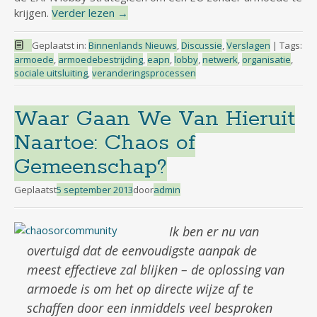
krijgen.
Verder lezen
→
Geplaatst in:
Binnenlands Nieuws
,
Discussie
,
Verslagen
|
Tags:
armoede
,
armoedebestrijding
,
eapn
,
lobby
,
netwerk
,
organisatie
,
sociale uitsluiting
,
veranderingsprocessen
Waar Gaan We Van Hieruit
Naartoe: Chaos of
Gemeenschap?
Geplaatst
5 september 2013
door
admin
Ik ben er nu van
overtuigd dat de eenvoudigste aanpak de
meest effectieve zal blijken – de oplossing van
armoede is om het op directe wijze af te
schaffen door een inmiddels veel besproken