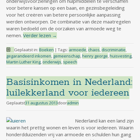
onderwijsvoorzieningen om hulpmiddelen te verschaffen
voor betere kansen op een baan, en gezinsbegeleiding
voor het creëren van betere persoonlijke aanpassing
werden ontworpen. De combinatie van deze maatregelen
waren bedoeld om de oorzaken van armoede weg te
nemen.
Verder lezen
→
Geplaatst in:
Boeken
|
Tags:
armoede
,
chaos
,
discriminatie
,
gegarandeerd inkomen
,
gemeenschap
,
henry george
,
huisvesting
,
Martin Luther King
,
onderwijs
,
speech
Basisinkomen in Nederland:
luilekkerland voor iedereen
Geplaatst
31 augustus 2013
door
admin
Nederland kan een land zijn
waarin het prettig wonen en leven is voor iedereen. Waarin
honderdduizenden vrij van armoede en schulden hun gang