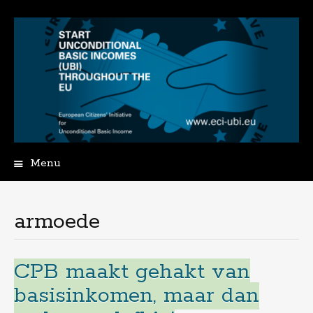
Menu
Spring
naar
de
armoede
inhoud
CPB maakt gehakt van
basisinkomen, maar dan