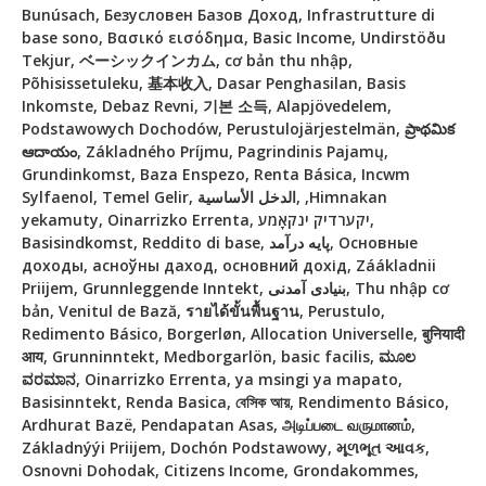
Bunúsach, Безусловен Базов Доход, Infrastrutture di
base sono, Βασικό εισόδημα, Basic Income, Undirstöðu
Tekjur, ベーシックインカム, cơ bản thu nhập,
Põhisissetuleku, 基本收入, Dasar Penghasilan, Basis
Inkomste, Debaz Revni, 기본 소득, Alapjövedelem,
Podstawowych Dochodów, Perustulojärjestelmän, ప్రాథమిక
ఆదాయం, Základného Príjmu, Pagrindinis Pajamų,
Grundinkomst, Baza Enspezo, Renta Básica, Incwm
Sylfaenol, Temel Gelir, الدخل الأساسية, ,Himnakan
yekamuty, Oinarrizko Errenta, יקערדיק ינקאָמע,
Basisindkomst, Reddito di base, پایه درآمد, Основные
доходы, асноўны даход, основний дохід, Záákladnii
Priijem, Grunnleggende Inntekt, بنیادی آمدنی, Thu nhập cơ
bản, Venitul de Bază, รายได้ขั้นพื้นฐาน, Perustulo,
Redimento Básico, Borgerløn, Allocation Universelle, बुनियादी
आय, Grunninntekt, Medborgarlön, basic facilis, ಮೂಲ
ವರಮಾನ, Oinarrizko Errenta, ya msingi ya mapato,
Basisinntekt, Renda Basica, বেসিক আয়, Rendimento Básico,
Ardhurat Bazë, Pendapatan Asas, அடிப்படை வருமானம்,
Základnýýi Priijem, Dochón Podstawowy, મૂળભૂત આવક,
Osnovni Dohodak, Citizens Income, Grondakommes,