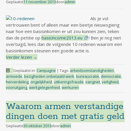
Geplaatst
11 november 2013
door
admin
Als je vol
vertrouwen bent of alleen maar een beetje nieuwsgierig
naar hoe een basisinkomen er uit zou kunnen zien, teken
dan de petitie op
basicincome2013.eu
! Ben je nog niet
overtuigd, lees dan de volgende 10 redenen waarom een
basisinkomen steunen een goede actie is.
Verder lezen
→
Geplaatst in:
Campagne
|
Tags:
arbeidsomstandigheden
,
armoede
,
bezigheden onbetaald werk
,
bureaucratie
,
democratie
,
herverdeling
,
ongelijkheid
,
uitkeringsfraude
,
vangnet
,
veiligheid
,
vooruitgang
,
werkgelegenheid
,
werkuren
Waarom armen verstandige
dingen doen met gratis geld
Geplaatst
30 oktober 2013
door
admin