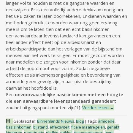
langer vol te houden is met de gangbare waarden en
denkwijzen. Er is een volledig andere denkraam nodig om
het CPB zaken te laten doorrekenen, Er dienen waarden en
methoden gebruikt te worden waar nog geen ervaring
mee is om te laten zien dat een echt basisinkomen
een aanvaardbaar levensstandaard kan garanderen een
heel ander effect heeft op de arbeidsmarkt en
arbeidsparticiapatie dan het verlagen van de bijstand om
mensen aan het werk te krijgen. Er moet gezocht worden
naar modellen die zorgen voor inkomen zonder dat daar
arbeid de hoofdmoot voor vormt. Zodat negatieve
effecten zoals inkomensongelijkheid en bevordering van
armoede geen gevolg zijn, maar juist de bestrijding
daarvan het hoofddoel is.
Een
onvoorwaardelijke basisinkomen met een hoogte
die een aanvaardbare levensstandaard
garandeert
zou het uitgangspunt moeten zijn[1].
Verder lezen
→
Geplaatst in:
Binnenlands Nieuws
,
Blog
|
Tags:
armoede
,
basisinkomen
,
bijstand
,
effectiviteit
,
ficale maatregelen
,
gehakt
,
kinderen
,
participatie
,
plofkip
,
prikkel
,
tweeverdieners
,
werk