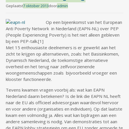
Geplaatst
7 oktober 2013
door
admin
Op een bijeenkomst van het European
Anti Poverty Network in Nederland (EAPN-NL) over PEP
(People Experiencing Poverty) is het niet alleen gebleven
bij een PEP-talk.[1]
Met 15 enthousiaste deelnemers is er gewerkt aan het
zicht te krijgen op alternatieven, zoals: het Basisinkomen,
Dynamisch Nederland, de toekomstige alternatieve
overheid en het terug naar zelfvoorzienende
woongemeenschappen zoals bijvoorbeeld vroeger een
klooster functioneerde.
Tevens kwamen vragen voorbij als: wat kan EAPN
Nederland daarin betekenen? Is de link die EAPN NL heeft
naar de EU als officieel adviesorgaan waardevol hiervoor
en voor andere (organisaties en individuen). Op dat laatste
kwam een volmondig ja. Alles wat kan bijdragen aan een
andere samenleving is nodig. Van demonstraties tot aan
de EAPN lobby strategieën om een EU zonder armoede te