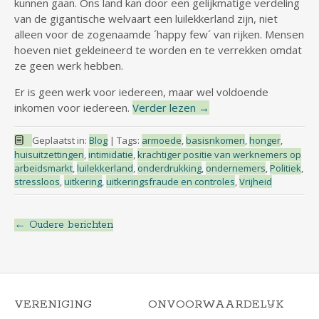
kunnen gaan. Ons land kan door een gelijkmatige verdeling
van de gigantische welvaart een luilekkerland zijn, niet
alleen voor de zogenaamde ´happy few´ van rijken. Mensen
hoeven niet gekleineerd te worden en te verrekken omdat
ze geen werk hebben.
Er is geen werk voor iedereen, maar wel voldoende
inkomen voor iedereen.
Verder lezen
→
Geplaatst in:
Blog
|
Tags:
armoede
,
basisnkomen
,
honger
,
huisuitzettingen
,
intimidatie
,
krachtiger positie van werknemers op
arbeidsmarkt
,
luilekkerland
,
onderdrukking
,
ondernemers
,
Politiek
,
stressloos
,
uitkering
,
uitkeringsfraude en controles
,
Vrijheid
←
Oudere berichten
Berichtnavigatie
VERENIGING
ONVOORWAARDELIJK