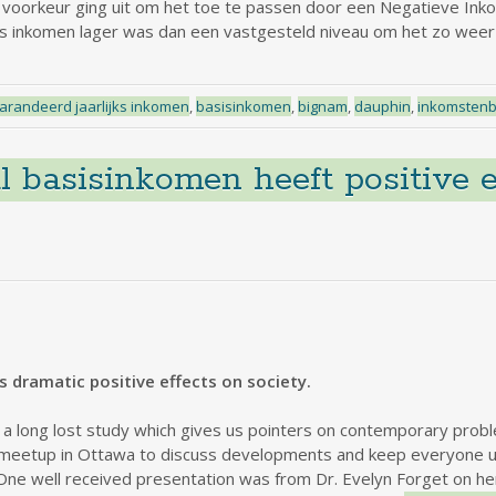
oorkeur ging uit om het toe te passen door een Negatieve Inko
s inkomen lager was dan een vastgesteld niveau om het zo weer
randeerd jaarlijks inkomen
,
basisinkomen
,
bignam
,
dauphin
,
inkomstenb
l basisinkomen heeft positive e
 dramatic positive effects on society.
 a long lost study which gives us pointers on contemporary prob
a meetup in Ottawa to discuss developments and keep everyone 
One well received presentation was from Dr. Evelyn Forget on h