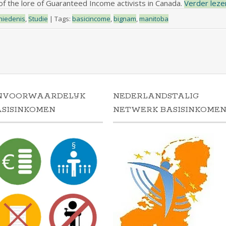
f the lore of Guaranteed Income activists in Canada.
Verder lez
hiedenis
,
Studie
|
Tags:
basicincome
,
bignam
,
manitoba
NVOORWAARDELIJK
NEDERLANDSTALIG
ASISINKOMEN
NETWERK BASISINKOME