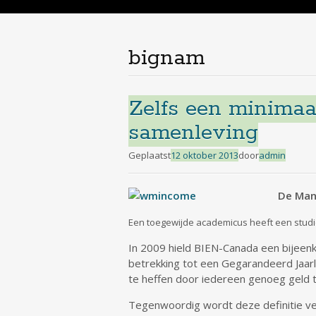
de
inhoud
bignam
Zelfs een minimaa
samenleving
Geplaatst
12 oktober 2013
door
admin
De Man
Een toegewijde academicus heeft een stud
In 2009 hield BIEN-Canada een bijeen
betrekking tot een Gegarandeerd Jaarl
te heffen door iedereen genoeg geld t
Tegenwoordig wordt deze definitie veel