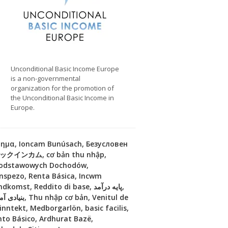
Unconditional Basic Income Europe
is a non-governmental
organization for the promotion of
the Unconditional Basic Income in
Europe.
όδημα, Ioncam Bunúsach, Безусловен
ベーシックインカム, cơ bản thu nhập,
 Podstawowych Dochodów,
Enspezo, Renta Básica, Incwm
ninntekt, Medborgarlön, basic facilis,
nto Básico, Ardhurat Bazë,