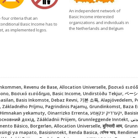
An independent network of
Basic Income interested
 four criteria that an
organizations and individuals in
onditional Basic Income has to
the Netherlands and Belgium
t, as implemented logos.
inkommen, Revenu de Base, Allocation Universelle, βασικό εισ
e sono, Βασικό εισόδημα, Basic Income, Undirstöðu Tekjur, 
asilan, Basis Inkomste, Debaz Revni, 기본 소득, Alapjövedelem,
ం, Základného Príjmu, Pagrindinis Pajamų, Grundinkomst, Baza 
ákladnii Priijem, Grunnleggende Inntekt, بنیادی آمدنی, Thu nhập cơ bản, Venitul de
imento Básico, Borgerløn, Allocation Universelle, बुनियादी आय, Grun
ingi ya mapato, Basisinntekt, Renda Basica, বেসিক আয়, Rendime