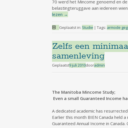
70 werd het Mincome genoemd en de v
belastingteruggave aan iedereen wien
lezen
→
Geplaatst in:
Studie
|
Tags:
armode gega
Zelfs een minimaa
samenleving
Geplaatst
9 juli 2010
door
admin
The Manitoba Mincome Study;
Even a small Guaranteed Income has
A dedicated academic has resurrected
Earlier this month BIEN Canada held 
Guaranteed Annual Income in Canada. 