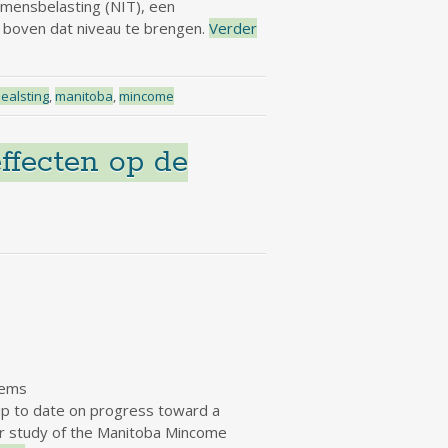
mensbelasting (NIT), een
 boven dat niveau te brengen.
Verder
ealsting
,
manitoba
,
mincome
ffecten op de
lems
up to date on progress toward a
er study of the Manitoba Mincome