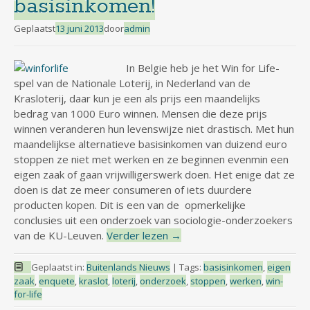
basisinkomen!
Geplaatst
13 juni 2013
door
admin
In Belgie heb je het Win for Life-
spel van de Nationale Loterij, in Nederland van de
Krasloterij, daar kun je een als prijs een maandelijks
bedrag van 1000 Euro winnen. Mensen die deze prijs
winnen veranderen hun levenswijze niet drastisch. Met hun
maandelijkse alternatieve basisinkomen van duizend euro
stoppen ze niet met werken en ze beginnen evenmin een
eigen zaak of gaan vrijwilligerswerk doen. Het enige dat ze
doen is dat ze meer consumeren of iets duurdere
producten kopen. Dit is een van de opmerkelijke
conclusies uit een onderzoek van sociologie-onderzoekers
van de KU-Leuven.
Verder lezen
→
Geplaatst in:
Buitenlands Nieuws
|
Tags:
basisinkomen
,
eigen
zaak
,
enquete
,
kraslot
,
loterij
,
onderzoek
,
stoppen
,
werken
,
win-
for-life