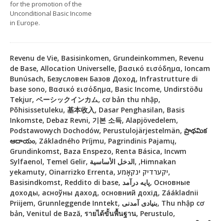
for the promotion of the
Unconditional Basic Income
in Europe.
Revenu de Vie, Basisinkomen, Grundeinkommen, Revenu
de Base, Allocation Universelle, βασικό εισόδημα, Ioncam
Bunúsach, Безусловен Базов Доход, Infrastrutture di
base sono, Βασικό εισόδημα, Basic Income, Undirstöðu
Tekjur, ベーシックインカム, cơ bản thu nhập,
Põhisissetuleku, 基本收入, Dasar Penghasilan, Basis
Inkomste, Debaz Revni, 기본 소득, Alapjövedelem,
Podstawowych Dochodów, Perustulojärjestelmän, ప్రాథమిక
ఆదాయం, Základného Príjmu, Pagrindinis Pajamų,
Grundinkomst, Baza Enspezo, Renta Básica, Incwm
Sylfaenol, Temel Gelir, الدخل الأساسية, ,Himnakan
yekamuty, Oinarrizko Errenta, יקערדיק ינקאָמע,
Basisindkomst, Reddito di base, پایه درآمد, Основные
доходы, асноўны даход, основний дохід, Záákladnii
Priijem, Grunnleggende Inntekt, بنیادی آمدنی, Thu nhập cơ
bản, Venitul de Bază, รายได้ขั้นพื้นฐาน, Perustulo,