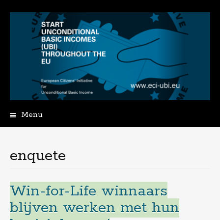
Menu
Spring
naar
de
enquete
inhoud
Win-for-Life winnaars
blijven werken met hun