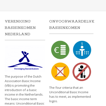
VERENIGING
ONVOORWAARDELIJK
BASISINKOMEN
BASISINKOMEN
NEDERLAND
The purpose of the Dutch
Association Basic Income
(VBi) is promoting the
The four criteria that an
introduction of a basic
Unconditional Basic Income
income in the Netherlands.
has to meet, as implemented
The basic income term
logos.
means: Unconditional Basic