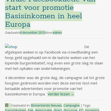
start voor promotie
Basisinkomen in heel
Europa
Geplaatst
4 december 2013
door
admin
De
afgelopen weken is op Facebook via crowdfunding een
hoop geld opgehaald om in de laatste weken van het
lopende burgerinitiatief, nog even een grote slag te slaan
met het ophalen van ondertekeningen.
4 december was de grote dag, de campagne zal tot grote
hoogten gedreven worden met deze eerste test met
betaalde advertenties voor promotie van het
basisinkomen in Europa.
Verder lezen
→
Geplaatst in:
Binnenlands Nieuws
,
Campagne
|
Tags:
basisinkomen
,
bge
,
democratie
,
direct
,
discussie
,
ECI
,
invoering
,