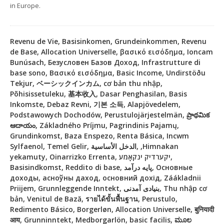
in Europe.
Revenu de Vie, Basisinkomen, Grundeinkommen, Revenu
de Base, Allocation Universelle, βασικό εισόδημα, Ioncam
Bunúsach, Безусловен Базов Доход, Infrastrutture di
base sono, Βασικό εισόδημα, Basic Income, Undirstöðu
Tekjur, ベーシックインカム, cơ bản thu nhập,
Põhisissetuleku, 基本收入, Dasar Penghasilan, Basis
Inkomste, Debaz Revni, 기본 소득, Alapjövedelem,
Podstawowych Dochodów, Perustulojärjestelmän, ప్రాథమిక
ఆదాయం, Základného Príjmu, Pagrindinis Pajamų,
Grundinkomst, Baza Enspezo, Renta Básica, Incwm
Sylfaenol, Temel Gelir, الدخل الأساسية, ,Himnakan
yekamuty, Oinarrizko Errenta, יקערדיק ינקאָמע,
Basisindkomst, Reddito di base, پایه درآمد, Основные
доходы, асноўны даход, основний дохід, Záákladnii
Priijem, Grunnleggende Inntekt, بنیادی آمدنی, Thu nhập cơ
bản, Venitul de Bază, รายได้ขั้นพื้นฐาน, Perustulo,
Redimento Básico, Borgerløn, Allocation Universelle, बुनियादी
आय, Grunninntekt, Medborgarlön, basic facilis, ಮೂಲ