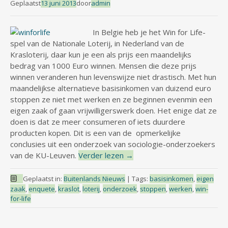
Geplaatst
13 juni 2013
door
admin
In Belgie heb je het Win for Life-
spel van de Nationale Loterij, in Nederland van de
Krasloterij, daar kun je een als prijs een maandelijks
bedrag van 1000 Euro winnen. Mensen die deze prijs
winnen veranderen hun levenswijze niet drastisch. Met hun
maandelijkse alternatieve basisinkomen van duizend euro
stoppen ze niet met werken en ze beginnen evenmin een
eigen zaak of gaan vrijwilligerswerk doen. Het enige dat ze
doen is dat ze meer consumeren of iets duurdere
producten kopen. Dit is een van de opmerkelijke
conclusies uit een onderzoek van sociologie-onderzoekers
van de KU-Leuven.
Verder lezen
→
Geplaatst in:
Buitenlands Nieuws
|
Tags:
basisinkomen
,
eigen
zaak
,
enquete
,
kraslot
,
loterij
,
onderzoek
,
stoppen
,
werken
,
win-
for-life