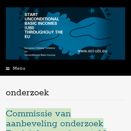
Menu
Spring
naar
de
onderzoek
inhoud
Commissie van
aanbeveling onderzoek