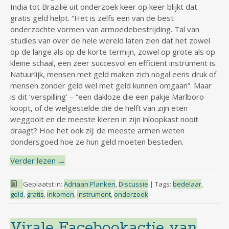
India tot Brazilië uit onderzoek keer op keer blijkt dat
gratis geld helpt. “Het is zelfs een van de best
onderzochte vormen van armoedebestrijding. Tal van
studies van over de hele wereld laten zien dat het zowel
op de lange als op de korte termijn, zowel op grote als op
kleine schaal, een zeer succesvol en efficiënt instrument is.
Natuurlijk, mensen met geld maken zich nogal eens druk of
mensen zonder geld wel met geld kunnen omgaan”. Maar
is dit ‘verspilling’ – “een dakloze die een pakje Marlboro
koopt, of de welgestelde die de helft van zijn eten
weggooit en de meeste kleren in zijn inloopkast nooit
draagt? Hoe het ook zij: de meeste armen weten
dondersgoed hoe ze hun geld moeten besteden.
Verder lezen
→
Geplaatst in:
Adriaan Planken
,
Discussie
|
Tags:
bedelaar
,
geld
,
gratis
,
inkomen
,
instrument
,
onderzoek
Virale Facebookactie van