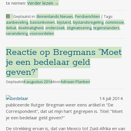
te nemen:
Verder lezen
→
Geplaatst in:
Binnenlands Nieuws
,
Persberichten
|
Tags:
aanbeveling
,
basisinkomen
,
bijstand
,
bijstandsregeling
,
commissie
,
debat
,
doelmatigheid
,
onderzoek
,
stigmatisering
,
tegenstanders
,
verandering
,
vooroordelen
Reactie op Bregmans “Moet
je een bedelaar geld
geven?”
Geplaatst
4 augustus 2014
door
Adriaan Planken
14 juli 2014
publiceerde Rutger Bregman weer eens artikel in “De
Correspondent”, dat uit mijn hart gegrepen is. Titel: “Moet
je een bedelaar geld geven?”
De strekking ervan is, dat van Mexico tot Zuid-Afrika en van