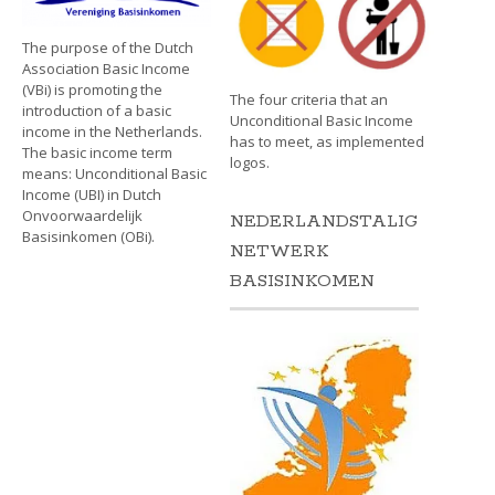
The purpose of the Dutch
Association Basic Income
(VBi) is promoting the
The four criteria that an
introduction of a basic
Unconditional Basic Income
income in the Netherlands.
has to meet, as implemented
The basic income term
logos.
means: Unconditional Basic
Income (UBI) in Dutch
Onvoorwaardelijk
NEDERLANDSTALIG
Basisinkomen (OBi).
NETWERK
BASISINKOMEN