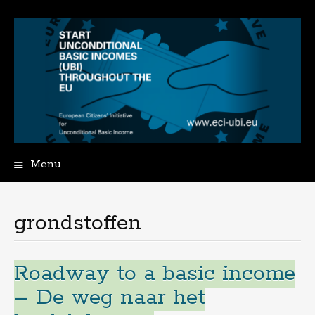
Menu
Spring
naar
de
grondstoffen
inhoud
Roadway to a basic income
– De weg naar het