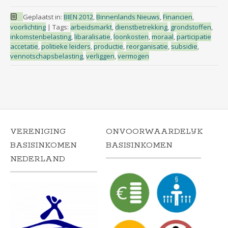
Geplaatst in:
BIEN 2012
,
Binnenlands Nieuws
,
Financien
,
voorlichting
|
Tags:
arbeidsmarkt
,
dienstbetrekking
,
grondstoffen
,
inkomstenbelasting
,
libaralisatie
,
loonkosten
,
moraal
,
participatie
accetatie
,
politieke leiders
,
productie
,
reorganisatie
,
subsidie
,
vennotschapsbelasting
,
verliggen
,
vermogen
VERENIGING
ONVOORWAARDELIJK
BASISINKOMEN
BASISINKOMEN
NEDERLAND