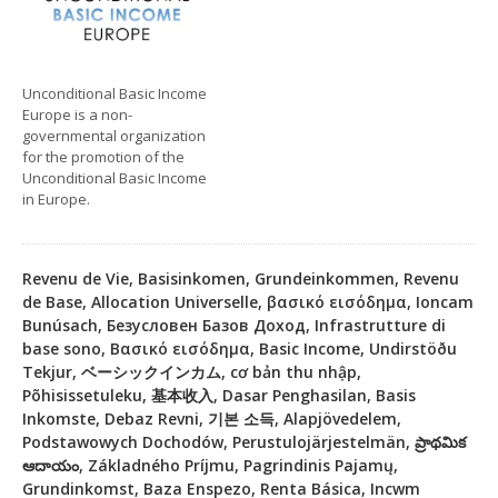
Unconditional Basic Income
Europe is a non-
governmental organization
for the promotion of the
Unconditional Basic Income
in Europe.
Revenu de Vie, Basisinkomen, Grundeinkommen, Revenu
de Base, Allocation Universelle, βασικό εισόδημα, Ioncam
Bunúsach, Безусловен Базов Доход, Infrastrutture di
base sono, Βασικό εισόδημα, Basic Income, Undirstöðu
Tekjur, ベーシックインカム, cơ bản thu nhập,
Põhisissetuleku, 基本收入, Dasar Penghasilan, Basis
Inkomste, Debaz Revni, 기본 소득, Alapjövedelem,
Podstawowych Dochodów, Perustulojärjestelmän, ప్రాథమిక
ఆదాయం, Základného Príjmu, Pagrindinis Pajamų,
Grundinkomst, Baza Enspezo, Renta Básica, Incwm