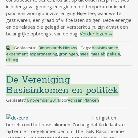
in ieder geval genoeg energie om de temperatuur in het
pand van woningbouwvereniging Nijestee, waar we te
gast waren, een graad of vijf te laten stijgen. Deze energie
en de relaties die gelegd en versterkt zijn, zijn alvast een
belangrijke opbrengst van de dag.
Verder lezen
→
Geplaatst in:
Binnenlands Nieuws
|
Tags:
basisinkomen
,
experiment
,
expertmeeting
,
groningen
,
mies
,
mieslab
,
pekela
,
tilburg
De Vereniging
Basisinkomen en politiek
Geplaatst
16 november 2014
door
Adriaan Planken
Het gist en
borrelt rond het basisinkomen. Zodanig dat ik de laatste
tijd er niet toegekomen ben om The Daily Basic Income