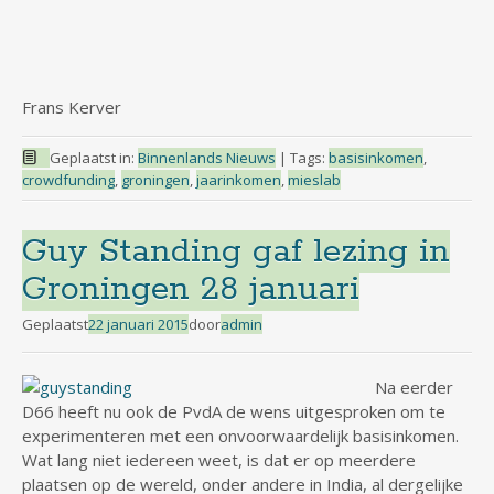
Frans Kerver
Geplaatst in:
Binnenlands Nieuws
|
Tags:
basisinkomen
,
crowdfunding
,
groningen
,
jaarinkomen
,
mieslab
Guy Standing gaf lezing in
Groningen 28 januari
Geplaatst
22 januari 2015
door
admin
Na eerder
D66 heeft nu ook de PvdA de wens uitgesproken om te
experimenteren met een onvoorwaardelijk basisinkomen.
Wat lang niet iedereen weet, is dat er op meerdere
plaatsen op de wereld, onder andere in India, al dergelijke