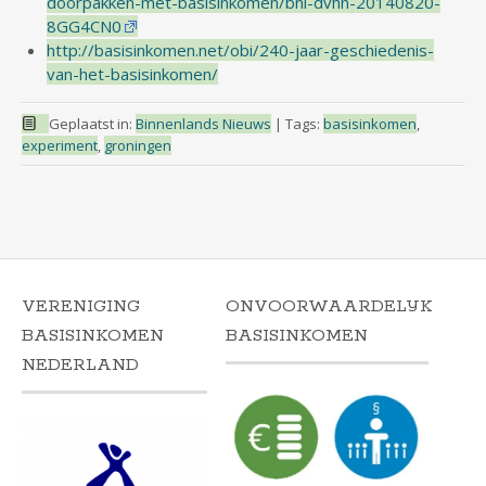
doorpakken-met-basisinkomen/bnl-dvhn-20140820-
8GG4CN0
http://basisinkomen.net/obi/240-jaar-geschiedenis-
van-het-basisinkomen/
Geplaatst in:
Binnenlands Nieuws
|
Tags:
basisinkomen
,
experiment
,
groningen
VERENIGING
ONVOORWAARDELIJK
BASISINKOMEN
BASISINKOMEN
NEDERLAND