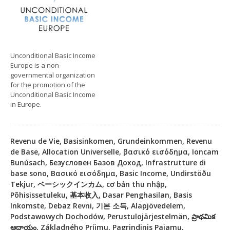
Unconditional Basic Income
Europe is a non-
governmental organization
for the promotion of the
Unconditional Basic Income
in Europe.
Revenu de Vie, Basisinkomen, Grundeinkommen, Revenu
de Base, Allocation Universelle, βασικό εισόδημα, Ioncam
Bunúsach, Безусловен Базов Доход, Infrastrutture di
base sono, Βασικό εισόδημα, Basic Income, Undirstöðu
Tekjur, ベーシックインカム, cơ bản thu nhập,
Põhisissetuleku, 基本收入, Dasar Penghasilan, Basis
Inkomste, Debaz Revni, 기본 소득, Alapjövedelem,
Podstawowych Dochodów, Perustulojärjestelmän, ప్రాథమిక
ఆదాయం, Základného Príjmu, Pagrindinis Pajamų,