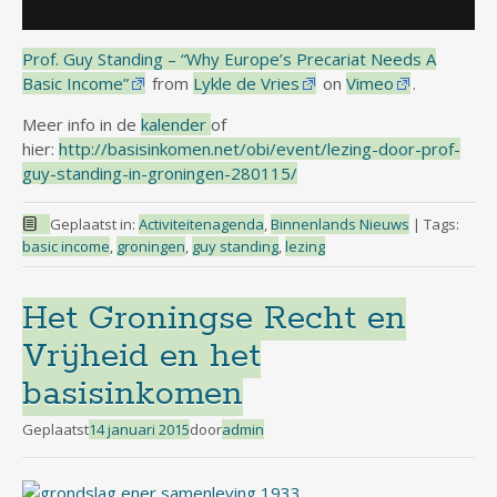
Prof. Guy Standing – “Why Europe’s Precariat Needs A
Basic Income”
from
Lykle de Vries
on
Vimeo
.
Meer info in de
kalender
of
hier:
http://basisinkomen.net/obi/event/lezing-door-prof-
guy-standing-in-groningen-280115/
Geplaatst in:
Activiteitenagenda
,
Binnenlands Nieuws
|
Tags:
basic income
,
groningen
,
guy standing
,
lezing
Het Groningse Recht en
Vrijheid en het
basisinkomen
Geplaatst
14 januari 2015
door
admin