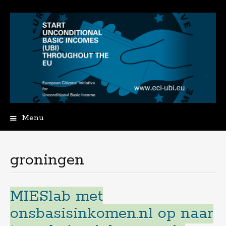
Menu
Spring
naar
de
groningen
inhoud
MIESlab met
onsbasisinkomen.nl op naar