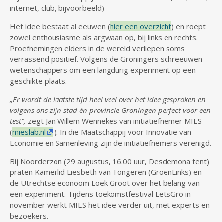
internet, club, bijvoorbeeld)
Het idee bestaat al eeuwen (
hier een overzicht
) en roept
zowel enthousiasme als argwaan op, bij links en rechts.
Proefnemingen elders in de wereld verliepen soms
verrassend positief. Volgens de Groningers schreeuwen
wetenschappers om een langdurig experiment op een
geschikte plaats.
„Er wordt de laatste tijd heel veel over het idee gesproken en
volgens ons zijn stad én provincie Groningen perfect voor een
test”,
zegt Jan Willem Wennekes van initiatiefnemer MIES
(
mieslab.nl
). In die Maatschappij voor Innovatie van
Economie en Samenleving zijn de initiatiefnemers verenigd.
Bij Noorderzon (29 augustus, 16.00 uur, Desdemona tent)
praten Kamerlid Liesbeth van Tongeren (GroenLinks) en
de Utrechtse econoom Loek Groot over het belang van
een experiment. Tijdens toekomstfestival LetsGro in
november werkt MIES het idee verder uit, met experts en
bezoekers.