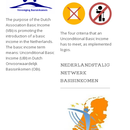
The purpose of the Dutch
Association Basic Income
(VBi) is promoting the
The four criteria that an
introduction of a basic
Unconditional Basic Income
income in the Netherlands.
has to meet, as implemented
The basic income term
logos.
means: Unconditional Basic
Income (UBI) in Dutch
Onvoorwaardelijk
NEDERLANDSTALIG
Basisinkomen (OBi).
NETWERK
BASISINKOMEN