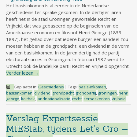
Het basisinkomen is al eerder in de Nederlandse
geschiedenis ter sprake gekomen. In de dertiger jaren
heeft het in de stad Groningen gewortelde Recht en
Vrijheid, dat was gebaseerd op de beginselen van de
Amerikaanse econoom en filosoof Henri George (1839-
1897), het gehad over dat iedere burger een aandeel zou
moeten hebben in de grondpacht, een dividend in de vorm
van een basisinkomen
.
In de jaren dertig had de partij
electoraal succes in Groningen. In februari 1937 werd te
Utrecht ook de landelijke partij Recht en Vrijheid opgericht.
Verder lezen
→
Geplaatst in:
Geschiedenis
|
Tags:
basis-inkomen
,
basisinkomen
,
dividend
,
grondpacht
,
grondpartij
,
groningen
,
henri
george
,
kolthek
,
landnationalisatie
,
recht
,
serooskerken
,
Vrijheid
Verslag Expertsessie
MIESlab, tijdens Let’s Gro –