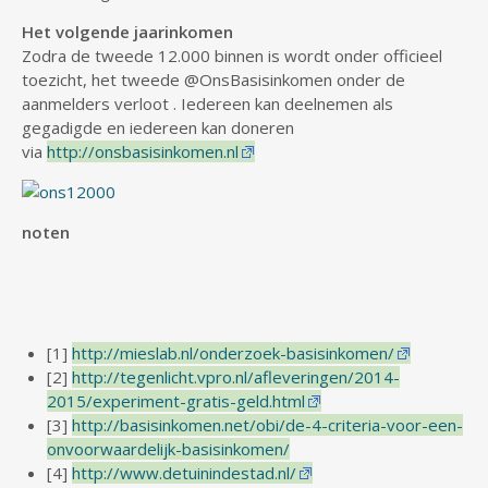
Het volgende jaarinkomen
Zodra de tweede 12.000 binnen is wordt onder officieel
toezicht, het tweede @OnsBasisinkomen onder de
aanmelders verloot . Iedereen kan deelnemen als
gegadigde en iedereen kan doneren
via
http://onsbasisinkomen.nl
noten
[1]
http://mieslab.nl/onderzoek-basisinkomen/
[2]
http://tegenlicht.vpro.nl/afleveringen/2014-
2015/experiment-gratis-geld.html
[3]
http://basisinkomen.net/obi/de-4-criteria-voor-een-
onvoorwaardelijk-basisinkomen/
[4]
http://www.detuinindestad.nl/