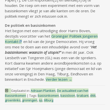
Paper[1], De Correspondent[2] en Blendle[3] bij te
houden. De roep om een experiment met een vorm van
basisinkomen vliegt je van alle kanten om de oren. De
politiek mengt er zich intussen ook in.
De politiek en basisinkomen
Het begon met een uitnodiging door Harro Boven,
destijds voorzitter van het
Groninger Politiek Jongeren
Kontakt
en lid van de Jonge Democraten. Hij vroeg
ons mee te doen aan een inhoudelijke avond over “
Het
basisinkomen: waanzin of utopie?”
in mei dit jaar
.
Ook
Liesbeth van Tongeren (GL) was een van de sprekers.
Kort daarna kwamen andere avondbijeenkomsten o.a. op
initiatief van Sjir Hoeijmakers (jonge democraat en lid van
onze vereniging) in Den Haag, Tilburg, Eindhoven en
binnenkort in Enschede.
Verder lezen
→
Geplaatst in:
Adriaan Planken
,
De actualiteit van het
Basisinkomen
|
Tags:
basisinkomen
,
basisloon
,
brabant
,
d66
,
groenlinks
,
groningen
,
sp
,
tilburg