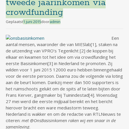
tweede jaarinkomen via
crowdfunding
Geplaatst
1 juni 2015
door
admin
Een
aantal mensen, waaronder die van MIESlab[1], staken na
de uitzending van VPRO’s Tegenlicht [2] de koppen bij
elkaar en kwamen tot het idee om via crowdfunding het
eerste Basisinkomen[3] in Nederland te promoten. Zij
wilden voor 1 juni 2015 12000 euro hebben binnengehaald
voor de eerste persoon. Daarna zou de volgende via loting
aan de beurt komen. Dankzij meer dan 500 supporters is
het ruimschoots gelukt om de spits af te laten bijten door
Frans Kerver, gangmaker bij Tuinindestad[4]. Woensdag
27 mei werd die eerste mijlpaal bereikt en het bericht
hierover bracht een ware mediastorm teweeg.
Nederland is wakker en om de redactie van RTLNieuws te
citeren:
met @OnsBasisinkomen raken wij een snaar in de
samenleving
.