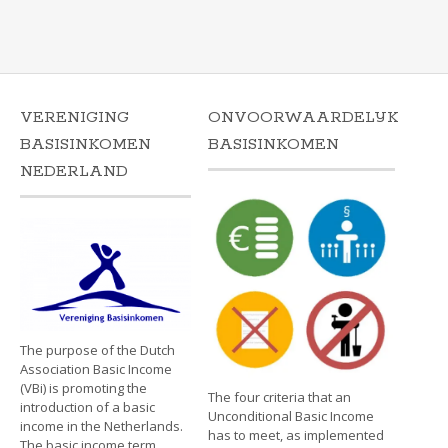
VERENIGING
ONVOORWAARDELIJK
BASISINKOMEN
BASISINKOMEN
NEDERLAND
The purpose of the Dutch
Association Basic Income
(VBi) is promoting the
The four criteria that an
introduction of a basic
Unconditional Basic Income
income in the Netherlands.
has to meet, as implemented
The basic income term