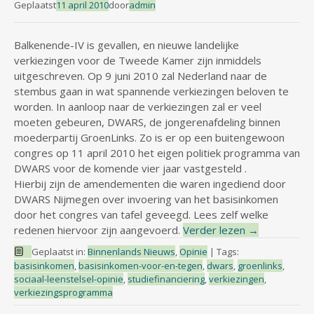
Geplaatst
11 april 2010
door
admin
Balkenende-IV is gevallen, en nieuwe landelijke
verkiezingen voor de Tweede Kamer zijn inmiddels
uitgeschreven. Op 9 juni 2010 zal Nederland naar de
stembus gaan in wat spannende verkiezingen beloven te
worden. In aanloop naar de verkiezingen zal er veel
moeten gebeuren, DWARS, de jongerenafdeling binnen
moederpartij GroenLinks. Zo is er op een buitengewoon
congres op 11 april 2010 het eigen politiek programma van
DWARS voor de komende vier jaar vastgesteld .
Hierbij zijn de amendementen die waren ingediend door
DWARS Nijmegen over invoering van het basisinkomen
door het congres van tafel geveegd. Lees zelf welke
redenen hiervoor zijn aangevoerd.
Verder lezen
→
Geplaatst in:
Binnenlands Nieuws
,
Opinie
|
Tags:
basisinkomen
,
basisinkomen-voor-en-tegen
,
dwars
,
groenlinks
,
sociaal-leenstelsel-opinie
,
studiefinanciering
,
verkiezingen
,
verkiezingsprogramma