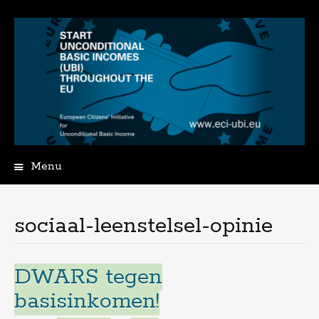
Menu
Spring
naar
de
sociaal-leenstelsel-opinie
inhoud
DWARS tegen
basisinkomen!