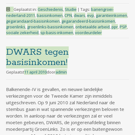
Geplaatst in:
Geschiedenis
,
Studie
|
Tags:
banengroei-
nederland-2011
,
basisinkomen
,
CPN
,
dwars
,
evp
,
garantieinkomen
,
gegarandaard-basisinkomen
,
gegarandeerd-basisinkomen
,
groenlinks
,
groenlinks-basisinkomen
,
onbetaalde arbeid
,
ppr
,
PSP
,
sociale zekerheid
,
sp-basis-inkomen
,
voordeurdeler
DWARS tegen
basisinkomen!
Geplaatst
11 april 2010
door
admin
Balkenende-IV is gevallen, en nieuwe landelijke
verkiezingen voor de Tweede Kamer zijn inmiddels
uitgeschreven. Op 9 juni 2010 zal Nederland naar de
stembus gaan in wat spannende verkiezingen beloven te
worden. In aanloop naar de verkiezingen zal er veel
moeten gebeuren, DWARS, de jongerenafdeling binnen
moederpartij GroenLinks. Zo is er op een buitengewoon