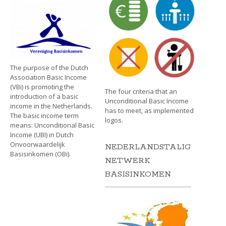
The purpose of the Dutch
Association Basic Income
(VBi) is promoting the
The four criteria that an
introduction of a basic
Unconditional Basic Income
income in the Netherlands.
has to meet, as implemented
The basic income term
logos.
means: Unconditional Basic
Income (UBI) in Dutch
Onvoorwaardelijk
NEDERLANDSTALIG
Basisinkomen (OBi).
NETWERK
BASISINKOMEN