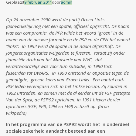
Geplaatst
9 februari 2011
door
admin
Op 24 november 1990 werd de partij Groen Links
(aanvankelijk nog met een spatie) officieel opgericht. De naam
was een compromis: de PPR wilde het woord “groen” in de
naam van de nieuwe formatie en de PSP en de CPN het woord
“links”. In 1992 werd de spatie in de naam afgeschaft. De
jongerenorganisaties weigerden te fuseren, totdat zij onder
financiële druk van het Ministerie van WVC, dat
verantwoordelijk was voor hun subsidie, in 1990 toch
fuseerden tot DWARS. In 1990 ontstond er oppositie tegen de
gematigde, groene koers van Groen Links. Een aantal oud-
PSP-leden verenigden zich in het Linkse Forum. Zij zouden in
1992 uittreden, en samen met de al eerder uit de PSP gestapte
Van der Spek, de PSP’92 oprichten. In 1991 hieven de vier
oprichters (PSP, PPR, CPN en EVP) zichzelf op. (bron
wikipedia)
In het programma van de PSP92 wordt het in onderdeel
sociale zekerheid aandacht besteed aan een