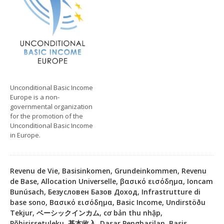
Unconditional Basic Income
Europe is a non-
governmental organization
for the promotion of the
Unconditional Basic Income
in Europe.
Revenu de Vie, Basisinkomen, Grundeinkommen, Revenu
de Base, Allocation Universelle, βασικό εισόδημα, Ioncam
Bunúsach, Безусловен Базов Доход, Infrastrutture di
base sono, Βασικό εισόδημα, Basic Income, Undirstöðu
Tekjur, ベーシックインカム, cơ bản thu nhập,
Põhisissetuleku, 基本收入, Dasar Penghasilan, Basis