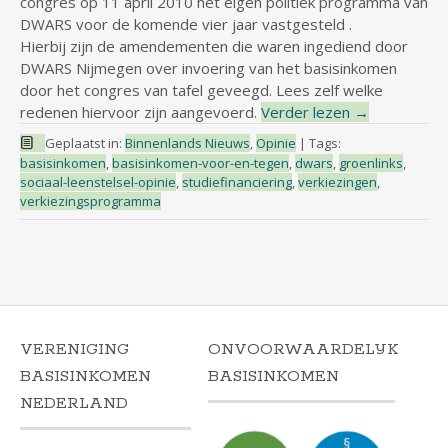
congres op 11 april 2010 het eigen politiek programma van
DWARS voor de komende vier jaar vastgesteld .
Hierbij zijn de amendementen die waren ingediend door
DWARS Nijmegen over invoering van het basisinkomen
door het congres van tafel geveegd. Lees zelf welke
redenen hiervoor zijn aangevoerd.
Verder lezen
→
Geplaatst in:
Binnenlands Nieuws
,
Opinie
|
Tags:
basisinkomen
,
basisinkomen-voor-en-tegen
,
dwars
,
groenlinks
,
sociaal-leenstelsel-opinie
,
studiefinanciering
,
verkiezingen
,
verkiezingsprogramma
VERENIGING
ONVOORWAARDELIJK
BASISINKOMEN
BASISINKOMEN
NEDERLAND