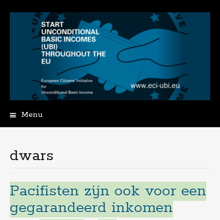
Menu
Spring
naar
de
dwars
inhoud
Pacifisten zijn ook voor een
gegarandeerd inkomen