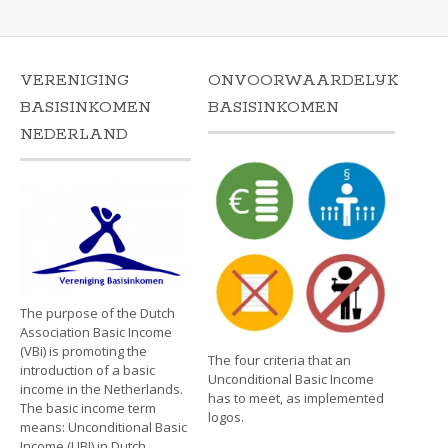
VERENIGING
ONVOORWAARDELIJK
BASISINKOMEN
BASISINKOMEN
NEDERLAND
The purpose of the Dutch
Association Basic Income
(VBi) is promoting the
The four criteria that an
introduction of a basic
Unconditional Basic Income
income in the Netherlands.
has to meet, as implemented
The basic income term
logos.
means: Unconditional Basic
Income (UBI) in Dutch