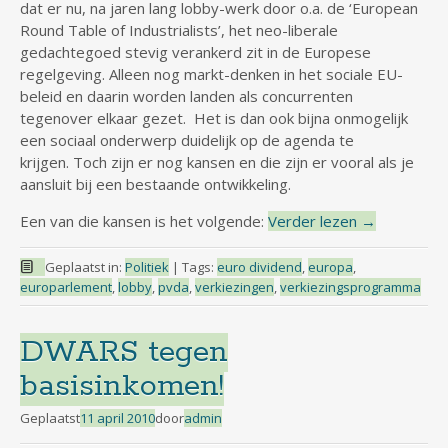
dat er nu, na jaren lang lobby-werk door o.a. de ‘European
Round Table of Industrialists’, het neo-liberale
gedachtegoed stevig verankerd zit in de Europese
regelgeving. Alleen nog markt-denken in het sociale EU-
beleid en daarin worden landen als concurrenten
tegenover elkaar gezet. Het is dan ook bijna onmogelijk
een sociaal onderwerp duidelijk op de agenda te
krijgen. Toch zijn er nog kansen en die zijn er vooral als je
aansluit bij een bestaande ontwikkeling.
Een van die kansen is het volgende:
Verder lezen
→
Geplaatst in:
Politiek
|
Tags:
euro dividend
,
europa
,
europarlement
,
lobby
,
pvda
,
verkiezingen
,
verkiezingsprogramma
DWARS tegen
basisinkomen!
Geplaatst
11 april 2010
door
admin