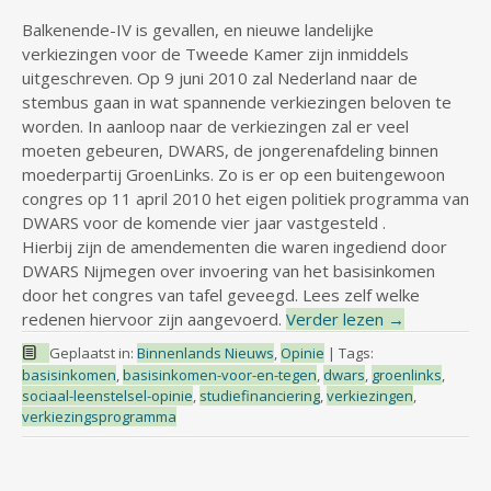
Balkenende-IV is gevallen, en nieuwe landelijke
verkiezingen voor de Tweede Kamer zijn inmiddels
uitgeschreven. Op 9 juni 2010 zal Nederland naar de
stembus gaan in wat spannende verkiezingen beloven te
worden. In aanloop naar de verkiezingen zal er veel
moeten gebeuren, DWARS, de jongerenafdeling binnen
moederpartij GroenLinks. Zo is er op een buitengewoon
congres op 11 april 2010 het eigen politiek programma van
DWARS voor de komende vier jaar vastgesteld .
Hierbij zijn de amendementen die waren ingediend door
DWARS Nijmegen over invoering van het basisinkomen
door het congres van tafel geveegd. Lees zelf welke
redenen hiervoor zijn aangevoerd.
Verder lezen
→
Geplaatst in:
Binnenlands Nieuws
,
Opinie
|
Tags:
basisinkomen
,
basisinkomen-voor-en-tegen
,
dwars
,
groenlinks
,
sociaal-leenstelsel-opinie
,
studiefinanciering
,
verkiezingen
,
verkiezingsprogramma