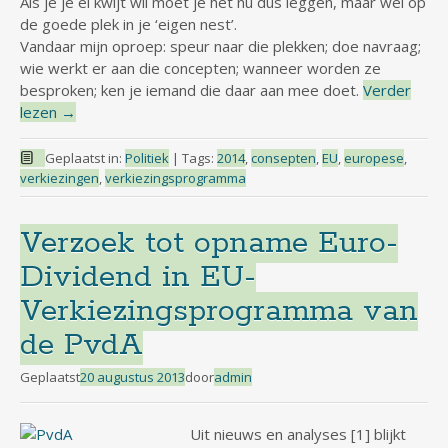
Als je je ei kwijt wil moet je het nu dus leggen, maar wel op
de goede plek in je ‘eigen nest’.
Vandaar mijn oproep: speur naar die plekken; doe navraag;
wie werkt er aan die concepten; wanneer worden ze
besproken; ken je iemand die daar aan mee doet.
Verder
lezen
→
Geplaatst in:
Politiek
|
Tags:
2014
,
consepten
,
EU
,
europese
,
verkiezingen
,
verkiezingsprogramma
Verzoek tot opname Euro-
Dividend in EU-
Verkiezingsprogramma van
de PvdA
Geplaatst
20 augustus 2013
door
admin
Uit nieuws en analyses [1] blijkt