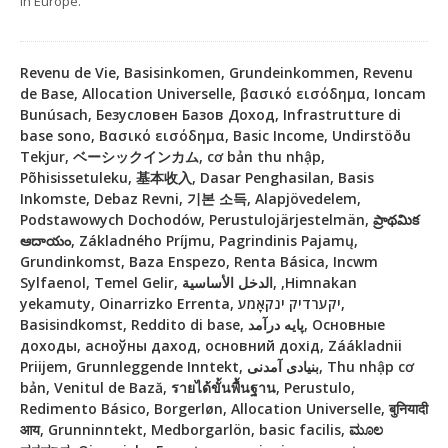
in Europe.
Revenu de Vie, Basisinkomen, Grundeinkommen, Revenu
de Base, Allocation Universelle, βασικό εισόδημα, Ioncam
Bunúsach, Безусловен Базов Доход, Infrastrutture di
base sono, Βασικό εισόδημα, Basic Income, Undirstöðu
Tekjur, ベーシックインカム, cơ bản thu nhập,
Põhisissetuleku, 基本收入, Dasar Penghasilan, Basis
Inkomste, Debaz Revni, 기본 소득, Alapjövedelem,
Podstawowych Dochodów, Perustulojärjestelmän, ప్రాథమిక
ఆదాయం, Základného Príjmu, Pagrindinis Pajamų,
Grundinkomst, Baza Enspezo, Renta Básica, Incwm
Sylfaenol, Temel Gelir, الدخل الأساسية, ,Himnakan
yekamuty, Oinarrizko Errenta, יקערדיק ינקאָמע,
Basisindkomst, Reddito di base, پایه درآمد, Основные
доходы, асноўны даход, основний дохід, Záákladnii
Priijem, Grunnleggende Inntekt, بنیادی آمدنی, Thu nhập cơ
bản, Venitul de Bază, รายได้ขั้นพื้นฐาน, Perustulo,
Redimento Básico, Borgerløn, Allocation Universelle, बुनियादी
आय, Grunninntekt, Medborgarlön, basic facilis, ಮೂಲ