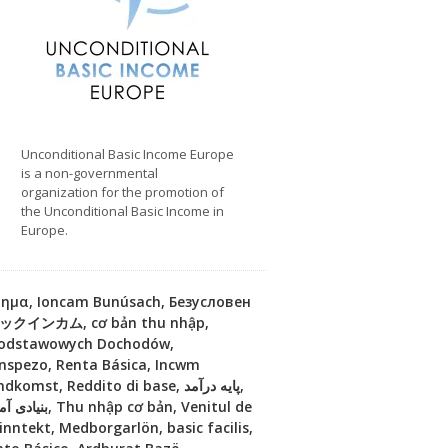
Unconditional Basic Income Europe
is a non-governmental
organization for the promotion of
the Unconditional Basic Income in
Europe.
όδημα, Ioncam Bunúsach, Безусловен
ベーシックインカム, cơ bản thu nhập,
 Podstawowych Dochodów,
Enspezo, Renta Básica, Incwm
ninntekt, Medborgarlön, basic facilis,