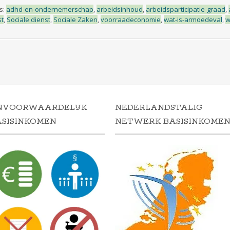
s:
adhd-en-ondernemerschap
,
arbeidsinhoud
,
arbeidsparticipatie-graad
,
st
,
Sociale dienst
,
Sociale Zaken
,
voorraadeconomie
,
wat-is-armoedeval
,
w
NVOORWAARDELIJK
NEDERLANDSTALIG
ASISINKOMEN
NETWERK BASISINKOME