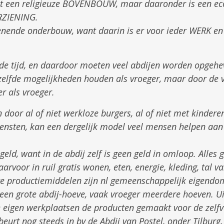
 met een religieuze BOVENBOUW, maar daaronder is een
RZIENING.
ienende onderbouw, want daarin is er voor ieder WERK 
 de tijd, en daardoor moeten veel abdijen worden opgeh
ezelfde mogelijkheden houden als vroeger, maar door de 
r als vroeger.
oor al of niet werkloze burgers, al of niet met kinderen
diensten, kan een dergelijk model veel mensen helpen aan
geld, want in de abdij zelf is geen geld in omloop. Alles 
arvoor in ruil gratis wonen, eten, energie, kleding, tal va
e productiemiddelen zijn nl gemeenschappelijk eigendom
jd een grote abdij-hoeve, vaak vroeger meerdere hoeven. 
de eigen werkplaatsen de producten gemaakt voor de zelfv
beurt nog steeds in bv de Abdij van Postel, onder Tilburg,