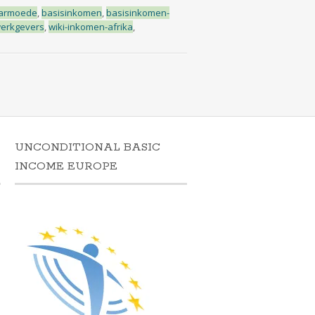
armoede
,
basisinkomen
,
basisinkomen-
erkgevers
,
wiki-inkomen-afrika
,
UNCONDITIONAL BASIC
N
INCOME EUROPE