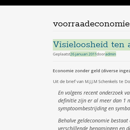
de
inhoud
voorraadeconomie
Visieloosheid ten
Geplaatst
26 januari 2011
door
admin
Economie zonder geld (diverse ingez
Uit de brief van M.J.J.M Schenkels te D
En volgens recent onderzoek va
definitie zijn er al meer dan 
symptoombestrijding en symboo
Behalve geldeconomie bestaat e
verschillende benamingen en de