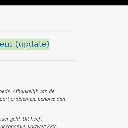
eem (update)
oede. Afhankelijk van de
 soort problemen, behalve dan
er geld. Dit heeft
aadeconomie, kortweg ZRV-