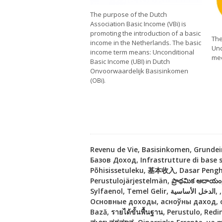
The purpose of the Dutch
Association Basic Income (VBi) is
promoting the introduction of a basic
The
income in the Netherlands. The basic
Unc
income term means: Unconditional
mee
Basic Income (UBI) in Dutch
Onvoorwaardelijk Basisinkomen
(OBi).
Revenu de Vie, Basisinkomen, Grunde
Базов Доход, Infrastrutture di bas
Põhisissetuleku, 基本收入, Dasar Pengh
Perustulojärjestelmän, ప్రాథమిక ఆదాయ
Sylfaenol, Temel Gelir, الدخل الأساسية, ,Himnakan yekamuty, Oinarrizko Errenta, יקערדיק ינקאָמע, Basisindkomst, Reddito di base, پایه درآمد,
Основные доходы, асноўны даход, основний дохід, Zá
Bază, รายได้ขั้นพื้นฐาน, Perustulo, Red