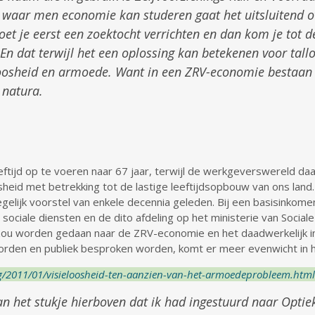
 waar men economie kan studeren gaat het uitsluitend ov
et je eerst een zoektocht verrichten en dan kom je tot d
En dat terwijl het een oplossing kan betekenen voor tall
kloosheid en armoede. Want in een ZRV-economie bestaan
 natura.
ijd op te voeren naar 67 jaar, terwijl de werkgeverswereld daar
heid met betrekking tot de lastige leeftijdsopbouw van ons land
elijk voorstel van enkele decennia geleden. Bij een basisinkomen
 sociale diensten en de dito afdeling op het ministerie van Soci
ek zou worden gedaan naar de ZRV-economie en het daadwerkelijk 
worden en publiek besproken worden, komt er meer evenwicht in 
log/2011/01/visieloosheid-ten-aanzien-van-het-armoedeprobleem.html
an het stukje hierboven dat ik had ingestuurd naar Opti