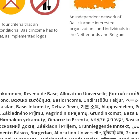
An independent network of
Basic Income interested
 four criteria that an
organizations and individuals in
onditional Basic Income has to
the Netherlands and Belgium
t, as implemented logos.
inkommen, Revenu de Base, Allocation Universelle, βασικό εισ
e sono, Βασικό εισόδημα, Basic Income, Undirstöðu Tekjur, 
asilan, Basis Inkomste, Debaz Revni, 기본 소득, Alapjövedelem,
ం, Základného Príjmu, Pagrindinis Pajamų, Grundinkomst, Baza 
ákladnii Priijem, Grunnleggende Inntekt, بنیادی آمدنی, Thu nhập cơ bản, Venitul de
imento Básico, Borgerløn, Allocation Universelle, बुनियादी आय, Grun