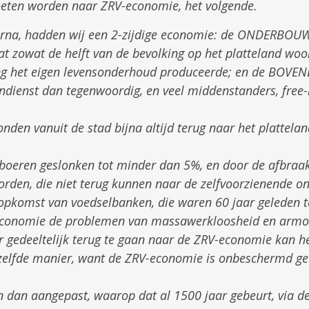
eten worden naar ZRV-economie, het volgende.
aarna, hadden wij een 2-zijdige economie: de ONDERBOU
t zowat de helft van de bevolking op het platteland woo
ing het eigen levensonderhoud produceerde; en de BOV
dienst dan tegenwoordig, en veel middenstanders, free-l
den vanuit de stad bijna altijd terug naar het plattela
al boeren geslonken tot minder dan 5%, en door de afbra
orden, die niet terug kunnen naar de zelfvoorzienende 
opkomst van voedselbanken, die waren 60 jaar geleden t
 economie de problemen van massawerkloosheid en armo
gedeeltelijk terug te gaan naar de ZRV-economie kan he
zelfde manier, want de ZRV-economie is onbeschermd gee
n dan aangepast, waarop dat al 1500 jaar gebeurt, via d