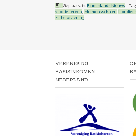
Geplaatst in:
Binnenlands Nieuws
|
Tag
voor-iedereen
,
inkomensschalen
,
loondien
zelfvoorziening
VERENIGING
O
BASISINKOMEN
B
NEDERLAND