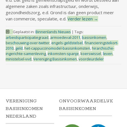
e.d. Dat geld is gemeenschapsgeld en wordt besteed aan
algemene zaken zoals infrastructuur, onderwijs,
gezondheidszorg, e.d. Grond is dan geen product meer
van commercie, speculatie, e.d.
Verder lezen
→
Geplaatst in:
Binnenlands Nieuws
|
Tags:
arbeidsparticipatiegraad
,
armoedeval-2011
,
basisinkomen
,
beschouwing-over-twitter
,
engels-geldstelsel
,
financieringstekort-
2010
,
geld
,
het-cappuccinomodel-basisinkomsten
,
hirarchische-
ingerichte-samenleving
,
inkomsten-spanje
,
koerswissel
,
leven
,
ministelsel-vvd
,
Vereniging Basisinkomen
,
voordeurdeler
VERENIGING
ONVOORWAARDELIJK
BASISINKOMEN
BASISINKOMEN
NEDERLAND