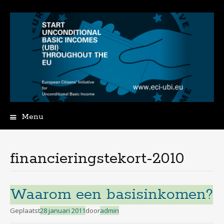
Menu
Spring
naar
de
financieringstekort-2010
inhoud
Waarom een basisinkomen?
Geplaatst
28 januari 2011
door
admin