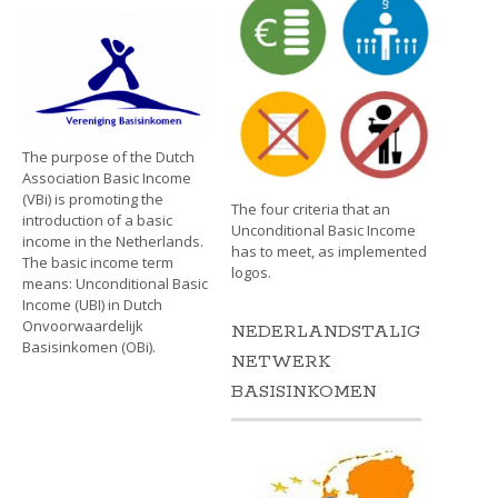
The purpose of the Dutch
Association Basic Income
(VBi) is promoting the
The four criteria that an
introduction of a basic
Unconditional Basic Income
income in the Netherlands.
has to meet, as implemented
The basic income term
logos.
means: Unconditional Basic
Income (UBI) in Dutch
Onvoorwaardelijk
NEDERLANDSTALIG
Basisinkomen (OBi).
NETWERK
BASISINKOMEN