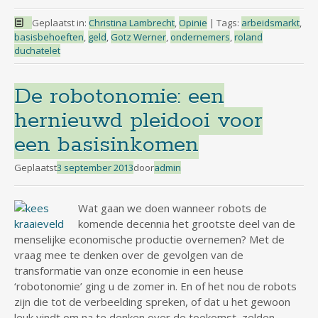
Geplaatst in:
Christina Lambrecht
,
Opinie
|
Tags:
arbeidsmarkt
,
basisbehoeften
,
geld
,
Gotz Werner
,
ondernemers
,
roland
duchatelet
De robotonomie: een
hernieuwd pleidooi voor
een basisinkomen
Geplaatst
3 september 2013
door
admin
Wat gaan we doen wanneer robots de
komende decennia het grootste deel van de
menselijke economische productie overnemen? Met de
vraag mee te denken over de gevolgen van de
transformatie van onze economie in een heuse
‘robotonomie’ ging u de zomer in. En of het nou de robots
zijn die tot de verbeelding spreken, of dat u het gewoon
leuk vindt om na te denken over de toekomst, zelden