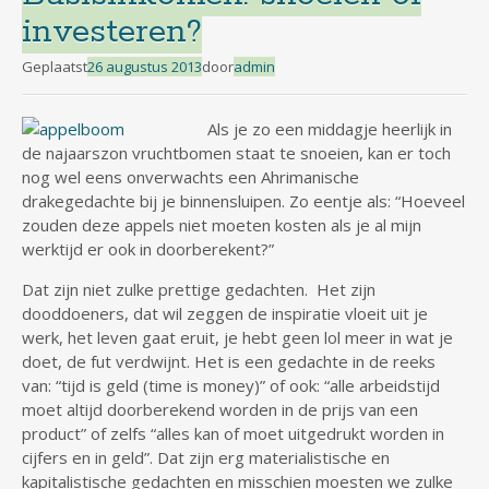
investeren?
Geplaatst
26 augustus 2013
door
admin
Als je zo een middagje heerlijk in
de najaarszon vruchtbomen staat te snoeien, kan er toch
nog wel eens onverwachts een Ahrimanische
drakegedachte bij je binnensluipen. Zo eentje als: “Hoeveel
zouden deze appels niet moeten kosten als je al mijn
werktijd er ook in doorberekent?”
Dat zijn niet zulke prettige gedachten. Het zijn
dooddoeners, dat wil zeggen de inspiratie vloeit uit je
werk, het leven gaat eruit, je hebt geen lol meer in wat je
doet, de fut verdwijnt. Het is een gedachte in de reeks
van: “tijd is geld (time is money)” of ook: “alle arbeidstijd
moet altijd doorberekend worden in de prijs van een
product” of zelfs “alles kan of moet uitgedrukt worden in
cijfers en in geld”. Dat zijn erg materialistische en
kapitalistische gedachten en misschien moesten we zulke