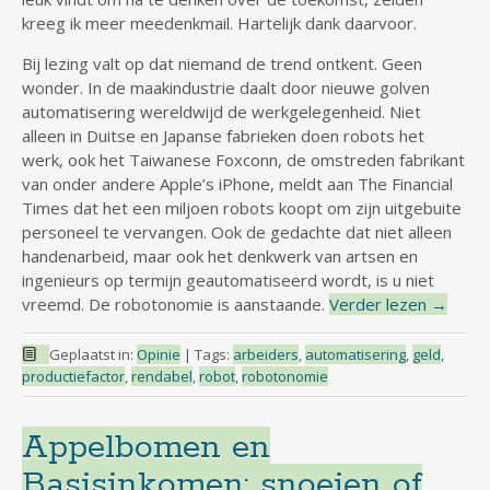
kreeg ik meer meedenkmail. Hartelijk dank daarvoor.
Bij lezing valt op dat niemand de trend ontkent. Geen
wonder. In de maakindustrie daalt door nieuwe golven
automatisering wereldwijd de werkgelegenheid. Niet
alleen in Duitse en Japanse fabrieken doen robots het
werk, ook het Taiwanese Foxconn, de omstreden fabrikant
van onder andere Apple’s iPhone, meldt aan The Financial
Times dat het een miljoen robots koopt om zijn uitgebuite
personeel te vervangen. Ook de gedachte dat niet alleen
handenarbeid, maar ook het denkwerk van artsen en
ingenieurs op termijn geautomatiseerd wordt, is u niet
vreemd. De robotonomie is aanstaande.
Verder lezen
→
Geplaatst in:
Opinie
|
Tags:
arbeiders
,
automatisering
,
geld
,
productiefactor
,
rendabel
,
robot
,
robotonomie
Appelbomen en
Basisinkomen: snoeien of