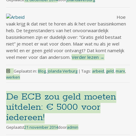
Hoe
vaak krijg ik dat niet te horen als ik het over basisinkomen
heb. De tegenstanders van het onvoorwaardelijk
basisinkomen zijn er duidelijk over: “Gratis geld bestaat
niet” je moet er wat voor doen. Maar wat nu als je wel
werkt en er geen geld voor ontvangt? Dat komt namelijk
veel meer voor dan andersom.
Verder lezen
→
Geplaatst in:
Blog
,
Jolanda Verburg
|
Tags:
arbeid
,
geld
,
marx
,
werken
De ECB zou geld moeten
uitdelen: € 5000 voor
iedereen!
Geplaatst
21 november 2014
door
admin