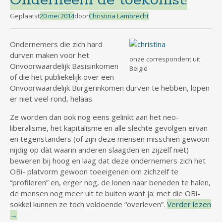
Onderneem de toekomst!
Geplaatst
20 mei 2014
door
Christina Lambrecht
Ondernemers die zich hard
durven maken voor het
onze correspondent uit
Onvoorwaardelijk Basisinkomen
België
of die het publiekelijk over een
Onvoorwaardelijk Burgerinkomen durven te hebben, lopen
er niet veel rond, helaas.
Ze worden dan ook nog eens gelinkt aan het neo-
liberalisme, het kapitalisme en alle slechte gevolgen ervan
en tegenstanders (of zijn deze mensen misschien gewoon
nijdig op dàt waarin anderen slaagden en zijzelf niet)
beweren bij hoog en laag dat deze ondernemers zich het
OBi- platvorm gewoon toeeigenen om zichzelf te
“profileren” en, erger nog, de lonen naar beneden te halen,
de mensen nog meer uit te buiten want ja: met die OBi-
sokkel kunnen ze toch voldoende “overleven”.
Verder lezen
→