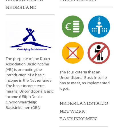
NEDERLAND
The purpose of the Dutch
Association Basic Income
(VBi) is promoting the
The four criteria that an
introduction of a basic
Unconditional Basic Income
income in the Netherlands.
has to meet, as implemented
The basic income term
logos.
means: Unconditional Basic
Income (UBI) in Dutch
Onvoorwaardelijk
NEDERLANDSTALIG
Basisinkomen (OBi).
NETWERK
BASISINKOMEN