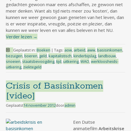
gedachten gewoon maar eens afschaffen, ze gewoon niet
meer denken. Want als tijd niets meer zou ‘kosten’, dan
kunnen we weer gewoon gaan genieten van het leven, dan
is er weer inspiratie, vreugde, poëzie en plezier, dan
kunnen we weer leven en van alles beleven in het NU.
Verder lezen
→
Geplaatst in:
Boeken
|
Tags:
aow
,
arbeid
,
aww
,
basisinkomen
,
bezuigen
,
boeren
,
geld
,
kapitalistisch
,
kinderbijslag
,
landbouw
,
snoeien
,
staatsbevoogding
,
tijd
,
uitkering
,
WAO
,
werkloosheids-
uitkering
,
ziektegeld
Crisis of Basisinkomen
[video]
Geplaatst
14 november 2012
door
admin
Een Duitse
animatiefilm
Arbeitskrise