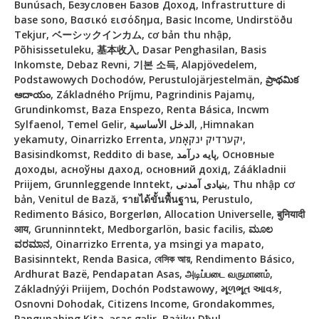
Bunúsach, Безусловен Базов Доход, Infrastrutture di
base sono, Βασικό εισόδημα, Basic Income, Undirstöðu
Tekjur, ベーシックインカム, cơ bản thu nhập,
Põhisissetuleku, 基本收入, Dasar Penghasilan, Basis
Inkomste, Debaz Revni, 기본 소득, Alapjövedelem,
Podstawowych Dochodów, Perustulojärjestelmän, ప్రాథమిక
ఆదాయం, Základného Príjmu, Pagrindinis Pajamų,
Grundinkomst, Baza Enspezo, Renta Básica, Incwm
Sylfaenol, Temel Gelir, الدخل الأساسية, ,Himnakan
yekamuty, Oinarrizko Errenta, יקערדיק ינקאָמע,
Basisindkomst, Reddito di base, پایه درآمد, Основные
доходы, асноўны даход, основний дохід, Záákladnii
Priijem, Grunnleggende Inntekt, بنیادی آمدنی, Thu nhập cơ
bản, Venitul de Bază, รายได้ขั้นพื้นฐาน, Perustulo,
Redimento Básico, Borgerløn, Allocation Universelle, बुनियादी
आय, Grunninntekt, Medborgarlön, basic facilis, ಮೂಲ
ವರಮಾನ, Oinarrizko Errenta, ya msingi ya mapato,
Basisinntekt, Renda Basica, বেসিক আয়, Rendimento Básico,
Ardhurat Bazë, Pendapatan Asas, அடிப்படை வருமானம்,
Základnýýi Priijem, Dochón Podstawowy, મૂળભૂત આવક,
Osnovni Dohodak, Citizens Income, Grondakommes,
Pangunahing Kita, əsas gəlir, Bażiku Dħul