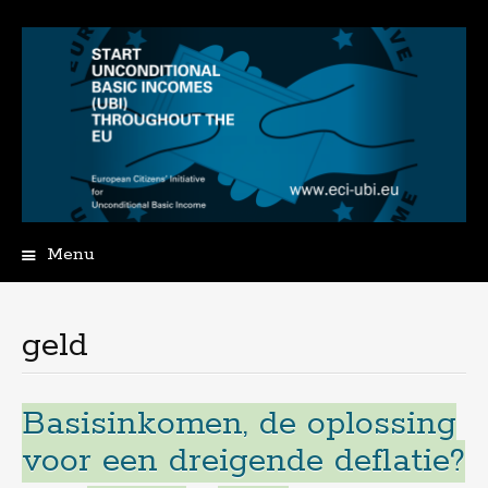
Menu
Spring
naar
de
geld
inhoud
Basisinkomen, de oplossing
voor een dreigende deflatie?