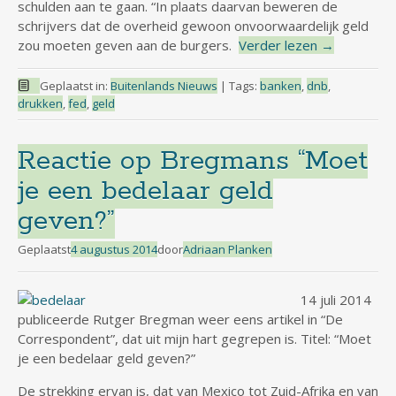
schulden aan te gaan. “In plaats daarvan beweren de
schrijvers dat de overheid gewoon onvoorwaardelijk geld
zou moeten geven aan de burgers.
Verder lezen
→
Geplaatst in:
Buitenlands Nieuws
|
Tags:
banken
,
dnb
,
drukken
,
fed
,
geld
Reactie op Bregmans “Moet
je een bedelaar geld
geven?”
Geplaatst
4 augustus 2014
door
Adriaan Planken
14 juli 2014
publiceerde Rutger Bregman weer eens artikel in “De
Correspondent”, dat uit mijn hart gegrepen is. Titel: “Moet
je een bedelaar geld geven?”
De strekking ervan is, dat van Mexico tot Zuid-Afrika en van