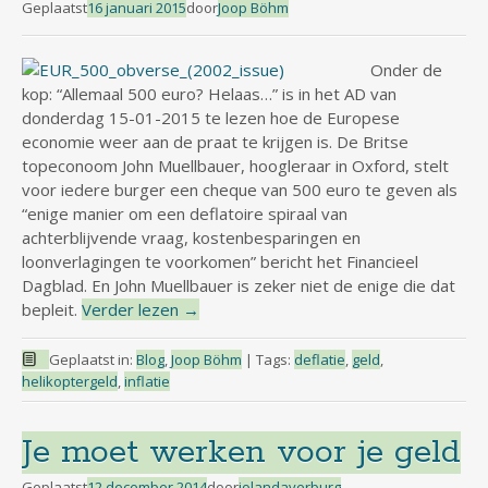
Geplaatst
16 januari 2015
door
Joop Böhm
Onder de
kop: “Allemaal 500 euro? Helaas…” is in het AD van
donderdag 15-01-2015 te lezen hoe de Europese
economie weer aan de praat te krijgen is. De Britse
topeconoom John Muellbauer, hoogleraar in Oxford, stelt
voor iedere burger een cheque van 500 euro te geven als
“enige manier om een deflatoire spiraal van
achterblijvende vraag, kostenbesparingen en
loonverlagingen te voorkomen” bericht het Financieel
Dagblad. En John Muellbauer is zeker niet de enige die dat
bepleit.
Verder lezen
→
Geplaatst in:
Blog
,
Joop Böhm
|
Tags:
deflatie
,
geld
,
helikoptergeld
,
inflatie
Je moet werken voor je geld
Geplaatst
12 december 2014
door
jolandaverburg