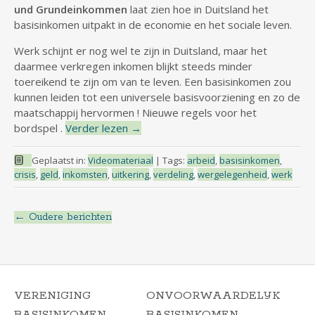
und Grundeinkommen
laat zien hoe in Duitsland het
basisinkomen uitpakt in de economie en het sociale leven.
Werk schijnt er nog wel te zijn in Duitsland, maar het
daarmee verkregen inkomen blijkt steeds minder
toereikend te zijn om van te leven. Een basisinkomen zou
kunnen leiden tot een universele basisvoorziening en zo de
maatschappij hervormen ! Nieuwe regels voor het
bordspel .
Verder lezen
→
Geplaatst in:
Videomateriaal
|
Tags:
arbeid
,
basisinkomen
,
crisis
,
geld
,
inkomsten
,
uitkering
,
verdeling
,
wergelegenheid
,
werk
←
Oudere berichten
Berichtnavigatie
VERENIGING
ONVOORWAARDELIJK
BASISINKOMEN
BASISINKOMEN