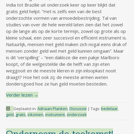
India tot Brazilië uit onderzoek keer op keer blijkt dat
gratis geld helpt. “Het is zelfs een van de best
onderzochte vormen van armoedebestrijding. Tal van
studies van over de hele wereld laten zien dat het zowel
op de lange als op de korte termijn, zowel op grote als op
kleine schaal, een zeer succesvol en efficiënt instrument is.
Natuurlijk, mensen met geld maken zich nogal eens druk of
mensen zonder geld wel met geld kunnen omgaan”. Maar
is dit ‘verspilling’ – “een dakloze die een pakje Marlboro
koopt, of de welgestelde die de helft van zijn eten
weggooit en de meeste kleren in zijn inloopkast nooit
draagt? Hoe het ook zij: de meeste armen weten
dondersgoed hoe ze hun geld moeten besteden.
Verder lezen
→
Geplaatst in:
Adriaan Planken
,
Discussie
|
Tags:
bedelaar
,
geld
,
gratis
,
inkomen
,
instrument
,
onderzoek