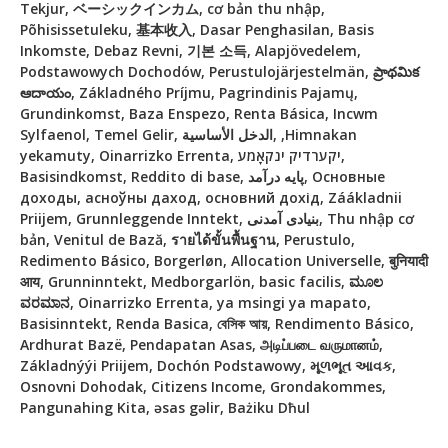
Tekjur, ベーシックインカム, cơ bản thu nhập,
Põhisissetuleku, 基本收入, Dasar Penghasilan, Basis
Inkomste, Debaz Revni, 기본 소득, Alapjövedelem,
Podstawowych Dochodów, Perustulojärjestelmän, ప్రాథమిక
ఆదాయం, Základného Príjmu, Pagrindinis Pajamų,
Grundinkomst, Baza Enspezo, Renta Básica, Incwm
Sylfaenol, Temel Gelir, الدخل الأساسية, ,Himnakan
yekamuty, Oinarrizko Errenta, יקערדיק ינקאָמע,
Basisindkomst, Reddito di base, پایه درآمد, Основные
доходы, асноўны даход, основний дохід, Záákladnii
Priijem, Grunnleggende Inntekt, بنیادی آمدنی, Thu nhập cơ
bản, Venitul de Bază, รายได้ขั้นพื้นฐาน, Perustulo,
Redimento Básico, Borgerløn, Allocation Universelle, बुनियादी
आय, Grunninntekt, Medborgarlön, basic facilis, ಮೂಲ
ವರಮಾನ, Oinarrizko Errenta, ya msingi ya mapato,
Basisinntekt, Renda Basica, বেসিক আয়, Rendimento Básico,
Ardhurat Bazë, Pendapatan Asas, அடிப்படை வருமானம்,
Základnýýi Priijem, Dochón Podstawowy, મૂળભૂત આવક,
Osnovni Dohodak, Citizens Income, Grondakommes,
Pangunahing Kita, əsas gəlir, Bażiku Dħul