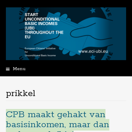
Menu
Spring
naar
de
prikkel
inhoud
CPB maakt gehakt van
basisinkomen, maar dan