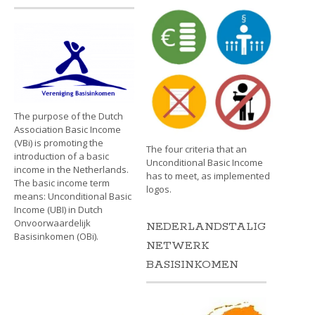
The purpose of the Dutch
Association Basic Income
(VBi) is promoting the
The four criteria that an
introduction of a basic
Unconditional Basic Income
income in the Netherlands.
has to meet, as implemented
The basic income term
logos.
means: Unconditional Basic
Income (UBI) in Dutch
Onvoorwaardelijk
NEDERLANDSTALIG
Basisinkomen (OBi).
NETWERK
BASISINKOMEN