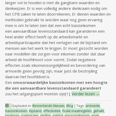
langer vol te houden is met de gangbare waarden en
denkwijzen. Er is een volledig andere denkraam nodig om
het CPB zaken te laten doorrekenen, Er dienen waarden en
methoden gebruikt te worden waar nog geen ervaring
mee is om te laten zien dat een echt basisinkomen
een aanvaardbaar levensstandaard kan garanderen een
heel ander effect heeft op de arbeidsmarkt en
arbeidsparticiapatie dan het verlagen van de bijstand om
mensen aan het werk te krijgen. Er moet gezocht worden
naar modellen die zorgen voor inkomen zonder dat daar
arbeid de hoofdmoot voor vormt. Zodat negatieve
effecten zoals inkomensongelijkheid en bevordering van
armoede geen gevolg zijn, maar juist de bestrijding
daarvan het hoofddoel is.
Een
onvoorwaardelijke basisinkomen met een hoogte
die een aanvaardbare levensstandaard
garandeert
zou het uitgangspunt moeten zijn[1].
Verder lezen
→
Geplaatst in:
Binnenlands Nieuws
,
Blog
|
Tags:
armoede
,
basisinkomen
,
bijstand
,
effectiviteit
,
ficale maatregelen
,
gehakt
,
kinderen
,
participatie
,
plofkip
,
prikkel
,
tweeverdieners
,
werk