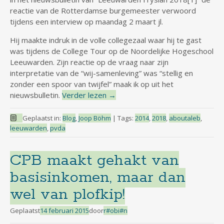
reactie van de Rotterdamse burgemeester verwoord
tijdens een interview op maandag 2 maart jl.
Hij maakte indruk in de volle collegezaal waar hij te gast
was tijdens de College Tour op de Noordelijke Hogeschool
Leeuwarden. Zijn reactie op de vraag naar zijn
interpretatie van de “wij-samenleving” was “stellig en
zonder een spoor van twijfel” maak ik op uit het
nieuwsbulletin.
Verder lezen
→
Geplaatst in:
Blog
,
Joop Böhm
|
Tags:
2014
,
2018
,
aboutaleb
,
leeuwarden
,
pvda
CPB maakt gehakt van
basisinkomen, maar dan
wel van plofkip!
Geplaatst
14 februari 2015
door
r#obi#n