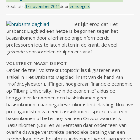
Geplaatst
17 november 2014
door
leonsegers
Het lijkt erop dat Het
Brabants Dagblad een hetze is begonnen tegen het
basisinkomen door allerhande ongeïnformeerde
professoren iets te laten blaten in de krant, de veel
gekende vooroordelen druipen er vanaf.
VOLSTREKT NAAST DE POT
Onder de titel “volstrekt utopisch” las ik gisteren een
artikel in Het Brabants Dagblad krant van de hand van
Prof.dr.Sylvester Eijffinger, hoogleraar financiële economie
op Tilburg University. “
we
in de economie” aldus de
hooggeleerde noemen een basisinkomen geen
basisinkomen maar negatieve inkomstenbelasting. Nou “
we
propagandisten van een basisinkomen” spreken van een
basisinkomen of beter nog van een Onvoorwaardelijk
Basisinkomen (OBi) en wij verstaan daar onder “een van
overheidswege verstrekte periodieke betaling van een
geldbedrag, deze betaling is individueel, wordt aan iedere