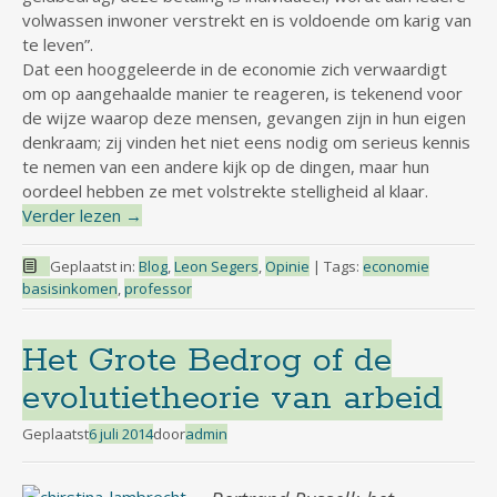
volwassen inwoner verstrekt en is voldoende om karig van
te leven”.
Dat een hooggeleerde in de economie zich verwaardigt
om op aangehaalde manier te reageren, is tekenend voor
de wijze waarop deze mensen, gevangen zijn in hun eigen
denkraam; zij vinden het niet eens nodig om serieus kennis
te nemen van een andere kijk op de dingen, maar hun
oordeel hebben ze met volstrekte stelligheid al klaar.
Verder lezen
→
Geplaatst in:
Blog
,
Leon Segers
,
Opinie
|
Tags:
economie
basisinkomen
,
professor
Het Grote Bedrog of de
evolutietheorie van arbeid
Geplaatst
6 juli 2014
door
admin