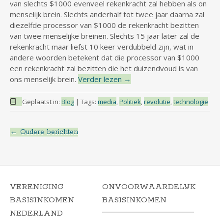
van slechts $1000 evenveel rekenkracht zal hebben als on
menselijk brein. Slechts anderhalf tot twee jaar daarna zal
diezelfde processor van $1000 de rekenkracht bezitten
van twee menselijke breinen. Slechts 15 jaar later zal de
rekenkracht maar liefst 10 keer verdubbeld zijn, wat in
andere woorden betekent dat die processor van $1000
een rekenkracht zal bezitten die het duizendvoud is van
ons menselijk brein.
Verder lezen
→
Geplaatst in:
Blog
|
Tags:
media
,
Politiek
,
revolutie
,
technologie
←
Oudere berichten
Berichtnavigatie
VERENIGING
ONVOORWAARDELIJK
BASISINKOMEN
BASISINKOMEN
NEDERLAND