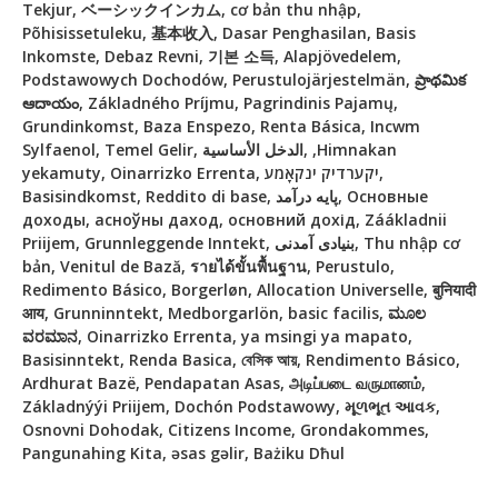
Tekjur, ベーシックインカム, cơ bản thu nhập,
Põhisissetuleku, 基本收入, Dasar Penghasilan, Basis
Inkomste, Debaz Revni, 기본 소득, Alapjövedelem,
Podstawowych Dochodów, Perustulojärjestelmän, ప్రాథమిక
ఆదాయం, Základného Príjmu, Pagrindinis Pajamų,
Grundinkomst, Baza Enspezo, Renta Básica, Incwm
Sylfaenol, Temel Gelir, الدخل الأساسية, ,Himnakan
yekamuty, Oinarrizko Errenta, יקערדיק ינקאָמע,
Basisindkomst, Reddito di base, پایه درآمد, Основные
доходы, асноўны даход, основний дохід, Záákladnii
Priijem, Grunnleggende Inntekt, بنیادی آمدنی, Thu nhập cơ
bản, Venitul de Bază, รายได้ขั้นพื้นฐาน, Perustulo,
Redimento Básico, Borgerløn, Allocation Universelle, बुनियादी
आय, Grunninntekt, Medborgarlön, basic facilis, ಮೂಲ
ವರಮಾನ, Oinarrizko Errenta, ya msingi ya mapato,
Basisinntekt, Renda Basica, বেসিক আয়, Rendimento Básico,
Ardhurat Bazë, Pendapatan Asas, அடிப்படை வருமானம்,
Základnýýi Priijem, Dochón Podstawowy, મૂળભૂત આવક,
Osnovni Dohodak, Citizens Income, Grondakommes,
Pangunahing Kita, əsas gəlir, Bażiku Dħul