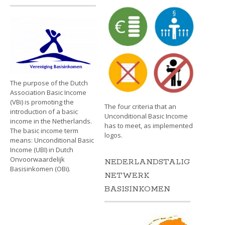
The purpose of the Dutch
Association Basic Income
(VBi) is promoting the
The four criteria that an
introduction of a basic
Unconditional Basic Income
income in the Netherlands.
has to meet, as implemented
The basic income term
logos.
means: Unconditional Basic
Income (UBI) in Dutch
Onvoorwaardelijk
NEDERLANDSTALIG
Basisinkomen (OBi).
NETWERK
BASISINKOMEN