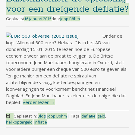
voor een dreigende deflatie?
Geplaatst
16 januari 2015
door
Joop Böhm
Onder de
kop: “Allemaal 500 euro? Helaas…” is in het AD van
donderdag 15-01-2015 te lezen hoe de Europese
economie weer aan de praat te krijgen is. De Britse
topeconoom John Muellbauer, hoogleraar in Oxford, stelt
voor iedere burger een cheque van 500 euro te geven als
“enige manier om een deflatoire spiraal van
achterblijvende vraag, kostenbesparingen en
loonverlagingen te voorkomen” bericht het Financieel
Dagblad. En John Muellbauer is zeker niet de enige die dat
bepleit.
Verder lezen
→
Geplaatst in:
Blog
,
Joop Böhm
|
Tags:
deflatie
,
geld
,
helikoptergeld
,
inflatie