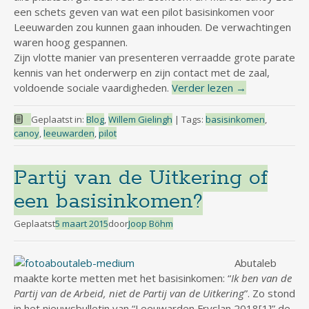
een schets geven van wat een pilot basisinkomen voor
Leeuwarden zou kunnen gaan inhouden. De verwachtingen
waren hoog gespannen.
Zijn vlotte manier van presenteren verraadde grote parate
kennis van het onderwerp en zijn contact met de zaal,
voldoende sociale vaardigheden.
Verder lezen
→
Geplaatst in:
Blog
,
Willem Gielingh
|
Tags:
basisinkomen
,
canoy
,
leeuwarden
,
pilot
Partij van de Uitkering of
een basisinkomen?
Geplaatst
5 maart 2015
door
Joop Böhm
Abutaleb
maakte korte metten met het basisinkomen: “
Ik ben van de
Partij van de Arbeid, niet de Partij van de Uitkering
”. Zo stond
in het nieuwsbulletin van “Leeuwarden Fryslan 2018[1]” de