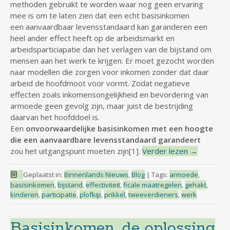
methoden gebruikt te worden waar nog geen ervaring
mee is om te laten zien dat een echt basisinkomen
een aanvaardbaar levensstandaard kan garanderen een
heel ander effect heeft op de arbeidsmarkt en
arbeidsparticiapatie dan het verlagen van de bijstand om
mensen aan het werk te krijgen. Er moet gezocht worden
naar modellen die zorgen voor inkomen zonder dat daar
arbeid de hoofdmoot voor vormt. Zodat negatieve
effecten zoals inkomensongelijkheid en bevordering van
armoede geen gevolg zijn, maar juist de bestrijding
daarvan het hoofddoel is.
Een
onvoorwaardelijke basisinkomen met een hoogte
die een aanvaardbare levensstandaard
garandeert
zou het uitgangspunt moeten zijn[1].
Verder lezen
→
Geplaatst in:
Binnenlands Nieuws
,
Blog
|
Tags:
armoede
,
basisinkomen
,
bijstand
,
effectiviteit
,
ficale maatregelen
,
gehakt
,
kinderen
,
participatie
,
plofkip
,
prikkel
,
tweeverdieners
,
werk
Basisinkomen, de oplossing