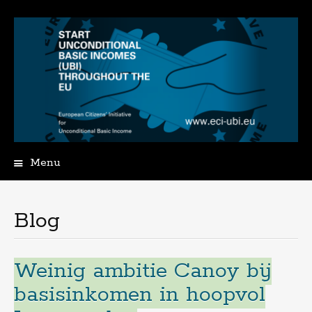
Menu
Spring
naar
de
Blog
inhoud
Weinig ambitie Canoy bij
basisinkomen in hoopvol