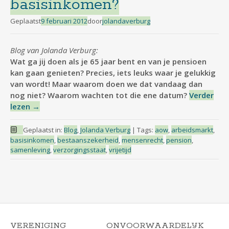
basisinkomen?
Geplaatst
9 februari 2012
door
jolandaverburg
Blog van Jolanda Verburg:
Wat ga jij doen als je 65 jaar bent en van je pensioen
kan gaan genieten? Precies, iets leuks waar je gelukkig
van wordt! Maar waarom doen we dat vandaag dan
nog niet? Waarom wachten tot die ene datum?
Verder
lezen
→
Geplaatst in:
Blog
,
Jolanda Verburg
|
Tags:
aow
,
arbeidsmarkt
,
basisinkomen
,
bestaanszekerheid
,
mensenrecht
,
pension
,
samenleving
,
verzorgingsstaat
,
vrijetijd
VERENIGING
ONVOORWAARDELIJK