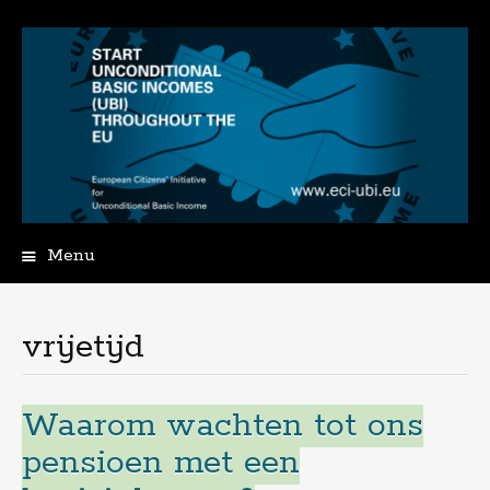
Menu
Spring
naar
de
vrijetijd
inhoud
Waarom wachten tot ons
pensioen met een