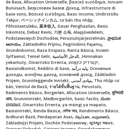
de Base, Allocation Universelle, βασικό εισόδημα, Ioncam
Bunúsach, Безусловен Базов Доход, Infrastrutture di
base sono, Βασικό εισόδημα, Basic Income, Undirstöðu
Tekjur, ベーシックインカム, cơ bản thu nhập,
Põhisissetuleku, 基本收入, Dasar Penghasilan, Basis
Inkomste, Debaz Revni, 기본 소득, Alapjövedelem,
Podstawowych Dochodów, Perustulojärjestelmän, ప్రాథమిక
ఆదాయం, Základného Príjmu, Pagrindinis Pajamų,
Grundinkomst, Baza Enspezo, Renta Básica, Incwm
Sylfaenol, Temel Gelir, الدخل الأساسية, ,Himnakan
yekamuty, Oinarrizko Errenta, יקערדיק ינקאָמע,
Basisindkomst, Reddito di base, پایه درآمد, Основные
доходы, асноўны даход, основний дохід, Záákladnii
Priijem, Grunnleggende Inntekt, بنیادی آمدنی, Thu nhập cơ
bản, Venitul de Bază, รายได้ขั้นพื้นฐาน, Perustulo,
Redimento Básico, Borgerløn, Allocation Universelle, बुनियादी
आय, Grunninntekt, Medborgarlön, basic facilis, ಮೂಲ
ವರಮಾನ, Oinarrizko Errenta, ya msingi ya mapato,
Basisinntekt, Renda Basica, বেসিক আয়, Rendimento Básico,
Ardhurat Bazë, Pendapatan Asas, அடிப்படை வருமானம்,
Základnýýi Priijem, Dochón Podstawowy, મૂળભૂત આવક,
Osnovni Dohodak, Citizens Income, Grondakommes,