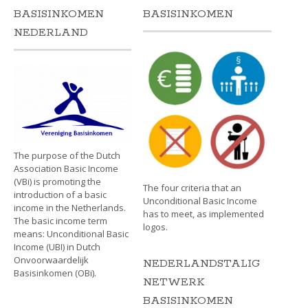
BASISINKOMEN
BASISINKOMEN
NEDERLAND
The purpose of the Dutch
Association Basic Income
(VBi) is promoting the
The four criteria that an
introduction of a basic
Unconditional Basic Income
income in the Netherlands.
has to meet, as implemented
The basic income term
logos.
means: Unconditional Basic
Income (UBI) in Dutch
Onvoorwaardelijk
NEDERLANDSTALIG
Basisinkomen (OBi).
NETWERK
BASISINKOMEN