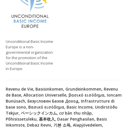
Unconditional Basic Income
Europe is a non-
governmental organization
for the promotion of the
Unconditional Basic Income
in Europe.
Revenu de Vie, Basisinkomen, Grundeinkommen, Revenu
de Base, Allocation Universelle, βασικό εισόδημα, Ioncam
Bunúsach, Безусловен Базов Доход, Infrastrutture di
base sono, Βασικό εισόδημα, Basic Income, Undirstöðu
Tekjur, ベーシックインカム, cơ bản thu nhập,
Põhisissetuleku, 基本收入, Dasar Penghasilan, Basis
Inkomste, Debaz Revni, 기본 소득, Alapjövedelem,