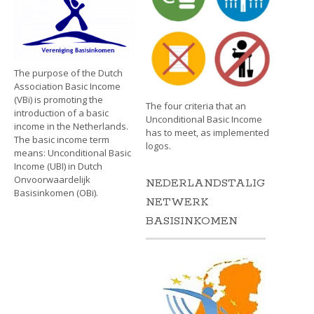
The purpose of the Dutch
Association Basic Income
(VBi) is promoting the
The four criteria that an
introduction of a basic
Unconditional Basic Income
income in the Netherlands.
has to meet, as implemented
The basic income term
logos.
means: Unconditional Basic
Income (UBI) in Dutch
Onvoorwaardelijk
NEDERLANDSTALIG
Basisinkomen (OBi).
NETWERK
BASISINKOMEN