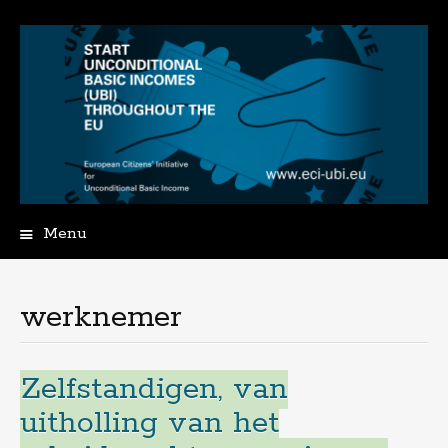
Menu
Spring
naar
de
werknemer
inhoud
Zelfstandigen, van
uitholling van het