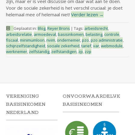
zijn, maar er is veel discussie om daar wat aan te doen.
Voor de sociale zekerheid is het verschil cruciaal: je doet
helemaal mee of helemaal niet!
Verder lezen
→
Geplaatst in:
Blog
,
Reyer Brons
|
Tags:
arbeidsrecht
,
arbeidsrelatie
,
armoedeval
,
basisinkomen
,
belasting
,
controle
,
fiscaal
,
minimumloon
,
nvim
,
ondernemer
,
pzo
,
pzo administratie
,
schijnzelfstandigheid
,
sociale zekerheid
,
tarief
,
var
,
webmodule
,
werknemer
,
zelfstandig
,
zelfstandigen
,
zp
,
zzp
VERENIGING
ONVOORWAARDELIJK
BASISINKOMEN
BASISINKOMEN
NEDERLAND