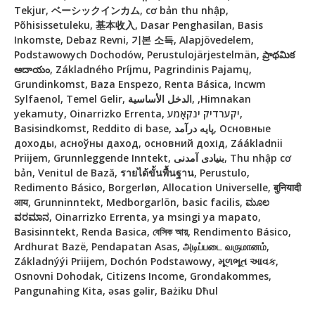
Tekjur, ベーシックインカム, cơ bản thu nhập,
Põhisissetuleku, 基本收入, Dasar Penghasilan, Basis
Inkomste, Debaz Revni, 기본 소득, Alapjövedelem,
Podstawowych Dochodów, Perustulojärjestelmän, ప్రాథమిక
ఆదాయం, Základného Príjmu, Pagrindinis Pajamų,
Grundinkomst, Baza Enspezo, Renta Básica, Incwm
Sylfaenol, Temel Gelir, الدخل الأساسية, ,Himnakan
yekamuty, Oinarrizko Errenta, יקערדיק ינקאָמע,
Basisindkomst, Reddito di base, پایه درآمد, Основные
доходы, асноўны даход, основний дохід, Záákladnii
Priijem, Grunnleggende Inntekt, بنیادی آمدنی, Thu nhập cơ
bản, Venitul de Bază, รายได้ขั้นพื้นฐาน, Perustulo,
Redimento Básico, Borgerløn, Allocation Universelle, बुनियादी
आय, Grunninntekt, Medborgarlön, basic facilis, ಮೂಲ
ವರಮಾನ, Oinarrizko Errenta, ya msingi ya mapato,
Basisinntekt, Renda Basica, বেসিক আয়, Rendimento Básico,
Ardhurat Bazë, Pendapatan Asas, அடிப்படை வருமானம்,
Základnýýi Priijem, Dochón Podstawowy, મૂળભૂત આવક,
Osnovni Dohodak, Citizens Income, Grondakommes,
Pangunahing Kita, əsas gəlir, Bażiku Dħul