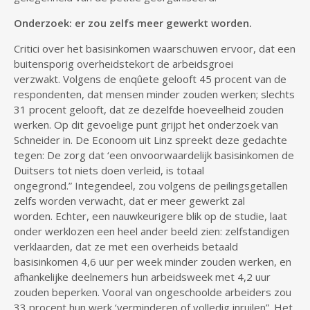
Onderzoek: er zou zelfs meer gewerkt worden.
Critici over het basisinkomen waarschuwen ervoor, dat een
buitensporig overheidstekort de arbeidsgroei
verzwakt. Volgens de enqûete gelooft 45 procent van de
respondenten, dat mensen minder zouden werken; slechts
31 procent gelooft, dat ze dezelfde hoeveelheid zouden
werken. Op dit gevoelige punt grijpt het onderzoek van
Schneider in. De Econoom uit Linz spreekt deze gedachte
tegen: De zorg dat ‘een onvoorwaardelijk basisinkomen de
Duitsers tot niets doen verleid, is totaal
ongegrond.” Integendeel, zou volgens de peilingsgetallen
zelfs worden verwacht, dat er meer gewerkt zal
worden. Echter, een nauwkeurigere blik op de studie, laat
onder werklozen een heel ander beeld zien: zelfstandigen
verklaarden, dat ze met een overheids betaald
basisinkomen 4,6 uur per week minder zouden werken, en
afhankelijke deelnemers hun arbeidsweek met 4,2 uur
zouden beperken. Vooral van ongeschoolde arbeiders zou
33 procent hun werk ‘verminderen of volledig inruilen”. Het