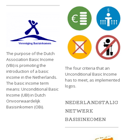
The purpose of the Dutch
Association Basic Income
(VBi) is promoting the
The four criteria that an
introduction of a basic
Unconditional Basic Income
income in the Netherlands.
has to meet, as implemented
The basic income term
logos.
means: Unconditional Basic
Income (UBI) in Dutch
Onvoorwaardelijk
NEDERLANDSTALIG
Basisinkomen (OBi).
NETWERK
BASISINKOMEN