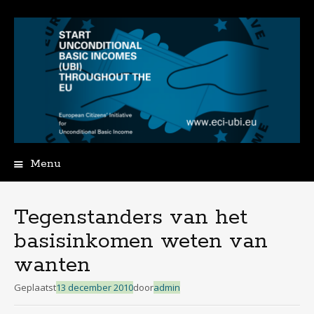
Menu
Spring
naar
de
Tegenstanders van het
inhoud
basisinkomen weten van
wanten
Geplaatst
13 december 2010
door
admin