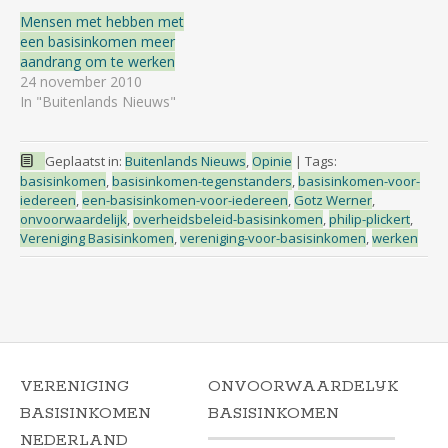
Mensen met hebben met
een basisinkomen meer
aandrang om te werken
24 november 2010
In "Buitenlands Nieuws"
Geplaatst in:
Buitenlands Nieuws
,
Opinie
|
Tags:
basisinkomen
,
basisinkomen-tegenstanders
,
basisinkomen-voor-
iedereen
,
een-basisinkomen-voor-iedereen
,
Gotz Werner
,
onvoorwaardelijk
,
overheidsbeleid-basisinkomen
,
philip-plickert
,
Vereniging Basisinkomen
,
vereniging-voor-basisinkomen
,
werken
VERENIGING
ONVOORWAARDELIJK
BASISINKOMEN
BASISINKOMEN
NEDERLAND