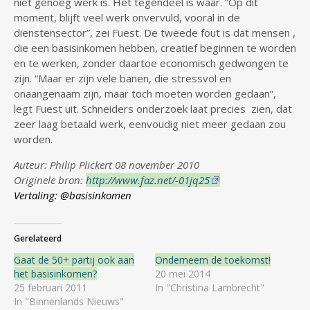
niet genoeg werk is. Het tegendeel is waar. “Op dit
moment, blijft veel werk onvervuld, vooral in de
dienstensector”, zei Fuest. De tweede fout is dat mensen ,
die een basisinkomen hebben, creatief beginnen te worden
en te werken, zonder daartoe economisch gedwongen te
zijn. “Maar er zijn vele banen, die stressvol en
onaangenaam zijn, maar toch moeten worden gedaan”,
legt Fuest uit. Schneiders onderzoek laat precies zien, dat
zeer laag betaald werk, eenvoudig niet meer gedaan zou
worden.
Auteur: Philip Plickert 08 november 2010
Originele bron:
http://www.faz.net/-01jq25
Vertaling: @basisinkomen
Gerelateerd
Gaat de 50+ partij ook aan
Onderneem de toekomst!
het basisinkomen?
20 mei 2014
25 februari 2011
In "Christina Lambrecht"
In "Binnenlands Nieuws"