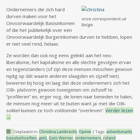
Ondernemers die zich hard
durven maken voor het
onze correspondent uit
Onvoorwaardelijk Basisinkomen
België
of die het publiekelijk over een
Onvoorwaardelijk Burgerinkomen durven te hebben, lopen
er niet veel rond, helaas.
Ze worden dan ook nog eens gelinkt aan het neo-
liberalisme, het kapitalisme en alle slechte gevolgen ervan
en tegenstanders (of zijn deze mensen misschien gewoon
nijdig op dàt waarin anderen slaagden en zijzelf niet)
beweren bij hoog en laag dat deze ondernemers zich het
OBi- platvorm gewoon toeeigenen om zichzelf te
“profileren” en, erger nog, de lonen naar beneden te halen,
de mensen nog meer uit te buiten want ja: met die OBi-
sokkel kunnen ze toch voldoende “overleven”.
Verder lezen
→
Geplaatst in:
Christina Lambrecht
,
Opinie
|
Tags:
arbeidsmarkt
,
basisbehoeften
,
geld
,
Gotz Werner
,
ondernemers
,
roland