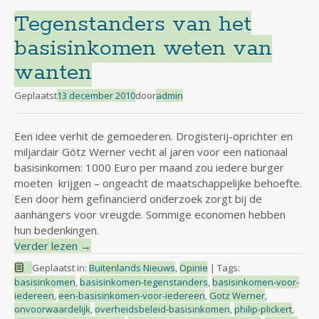
Tegenstanders van het
basisinkomen weten van
wanten
Geplaatst
13 december 2010
door
admin
Een idee verhit de gemoederen. Drogisterij-oprichter en
miljardair Götz Werner vecht al jaren voor een nationaal
basisinkomen: 1000 Euro per maand zou iedere burger
moeten krijgen – ongeacht de maatschappelijke behoefte.
Een door hem gefinancierd onderzoek zorgt bij de
aanhangers voor vreugde. Sommige economen hebben
hun bedenkingen.
Verder lezen
→
Geplaatst in:
Buitenlands Nieuws
,
Opinie
|
Tags:
basisinkomen
,
basisinkomen-tegenstanders
,
basisinkomen-voor-
iedereen
,
een-basisinkomen-voor-iedereen
,
Gotz Werner
,
onvoorwaardelijk
,
overheidsbeleid-basisinkomen
,
philip-plickert
,