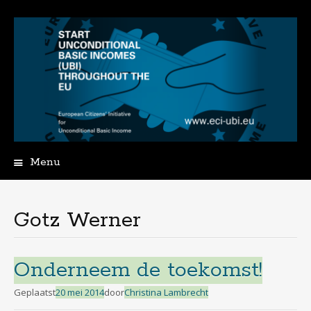
Menu
Spring
naar
de
Gotz Werner
inhoud
Onderneem de toekomst!
Geplaatst
20 mei 2014
door
Christina Lambrecht