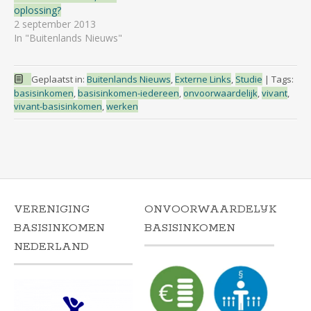
oplossing?
2 september 2013
In "Buitenlands Nieuws"
Geplaatst in:
Buitenlands Nieuws
,
Externe Links
,
Studie
|
Tags:
basisinkomen
,
basisinkomen-iedereen
,
onvoorwaardelijk
,
vivant
,
vivant-basisinkomen
,
werken
VERENIGING
ONVOORWAARDELIJK
BASISINKOMEN
BASISINKOMEN
NEDERLAND