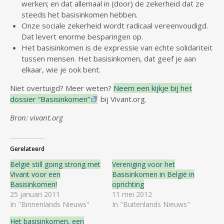
werken; en dat allemaal in (door) de zekerheid dat ze
steeds het basisinkomen hebben.
Onze sociale zekerheid wordt radicaal vereenvoudigd.
Dat levert enorme besparingen op.
Het basisinkomen is de expressie van echte solidariteit
tussen mensen. Het basisinkomen, dat geef je aan
elkaar, wie je ook bent.
Niet overtuigd? Meer weten?
Neem een kijkje bij het
dossier “Basisinkomen”
bij Vivant.org.
Bron: vivant.org
Gerelateerd
België still going strong met
Vereniging voor het
Vivant voor een
Basisinkomen in België in
Basisinkomen!
oprichting
25 januari 2011
11 mei 2012
In "Binnenlands Nieuws"
In "Buitenlands Nieuws"
Het basisinkomen, een