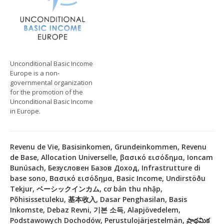
Unconditional Basic Income
Europe is a non-
governmental organization
for the promotion of the
Unconditional Basic Income
in Europe.
Revenu de Vie, Basisinkomen, Grundeinkommen, Revenu
de Base, Allocation Universelle, βασικό εισόδημα, Ioncam
Bunúsach, Безусловен Базов Доход, Infrastrutture di
base sono, Βασικό εισόδημα, Basic Income, Undirstöðu
Tekjur, ベーシックインカム, cơ bản thu nhập,
Põhisissetuleku, 基本收入, Dasar Penghasilan, Basis
Inkomste, Debaz Revni, 기본 소득, Alapjövedelem,
Podstawowych Dochodów, Perustulojärjestelmän, ప్రాథమిక