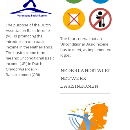
The purpose of the Dutch
Association Basic Income
(VBi) is promoting the
The four criteria that an
introduction of a basic
Unconditional Basic Income
income in the Netherlands.
has to meet, as implemented
The basic income term
logos.
means: Unconditional Basic
Income (UBI) in Dutch
Onvoorwaardelijk
NEDERLANDSTALIG
Basisinkomen (OBi).
NETWERK
BASISINKOMEN