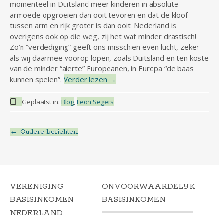
momenteel in Duitsland meer kinderen in absolute
armoede opgroeien dan ooit tevoren en dat de kloof
tussen arm en rijk groter is dan ooit. Nederland is
overigens ook op die weg, zij het wat minder drastisch!
Zo’n ”verdediging” geeft ons misschien even lucht, zeker
als wij daarmee voorop lopen, zoals Duitsland en ten koste
van de minder “alerte” Europeanen, in Europa “de baas
kunnen spelen”.
Verder lezen
→
Geplaatst in:
Blog
,
Leon Segers
←
Oudere berichten
Berichtnavigatie
VERENIGING
ONVOORWAARDELIJK
BASISINKOMEN
BASISINKOMEN
NEDERLAND