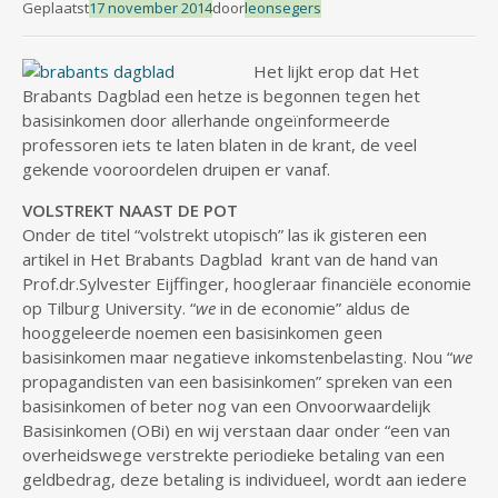
Geplaatst
17 november 2014
door
leonsegers
Het lijkt erop dat Het
Brabants Dagblad een hetze is begonnen tegen het
basisinkomen door allerhande ongeïnformeerde
professoren iets te laten blaten in de krant, de veel
gekende vooroordelen druipen er vanaf.
VOLSTREKT NAAST DE POT
Onder de titel “volstrekt utopisch” las ik gisteren een
artikel in Het Brabants Dagblad krant van de hand van
Prof.dr.Sylvester Eijffinger, hoogleraar financiële economie
op Tilburg University. “
we
in de economie” aldus de
hooggeleerde noemen een basisinkomen geen
basisinkomen maar negatieve inkomstenbelasting. Nou “
we
propagandisten van een basisinkomen” spreken van een
basisinkomen of beter nog van een Onvoorwaardelijk
Basisinkomen (OBi) en wij verstaan daar onder “een van
overheidswege verstrekte periodieke betaling van een
geldbedrag, deze betaling is individueel, wordt aan iedere