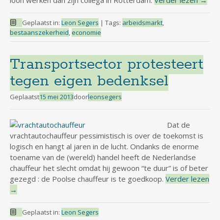
loon werken dan zijn collega in Rotterdam.
Verder lezen
→
Geplaatst in:
Leon Segers
|
Tags:
arbeidsmarkt
,
bestaanszekerheid
,
economie
Transportsector protesteert
tegen eigen bedenksel
Geplaatst
15 mei 2013
door
leonsegers
Dat de
vrachtautochauffeur pessimistisch is over de toekomst is
logisch en hangt al jaren in de lucht. Ondanks de enorme
toename van de (wereld) handel heeft de Nederlandse
chauffeur het slecht omdat hij gewoon “te duur” is of beter
gezegd : de Poolse chauffeur is te goedkoop.
Verder lezen
→
Geplaatst in:
Leon Segers