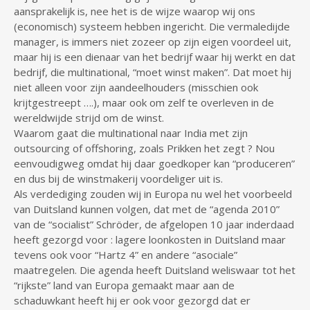
aansprakelijk is, nee het is de wijze waarop wij ons
(economisch) systeem hebben ingericht. Die vermaledijde
manager, is immers niet zozeer op zijn eigen voordeel uit,
maar hij is een dienaar van het bedrijf waar hij werkt en dat
bedrijf, die multinational, “moet winst maken”. Dat moet hij
niet alleen voor zijn aandeelhouders (misschien ook
krijtgestreept ….), maar ook om zelf te overleven in de
wereldwijde strijd om de winst.
Waarom gaat die multinational naar India met zijn
outsourcing of offshoring, zoals Prikken het zegt ? Nou
eenvoudigweg omdat hij daar goedkoper kan “produceren”
en dus bij de winstmakerij voordeliger uit is.
Als verdediging zouden wij in Europa nu wel het voorbeeld
van Duitsland kunnen volgen, dat met de “agenda 2010”
van de “socialist” Schröder, de afgelopen 10 jaar inderdaad
heeft gezorgd voor : lagere loonkosten in Duitsland maar
tevens ook voor “Hartz 4” en andere “asociale”
maatregelen. Die agenda heeft Duitsland weliswaar tot het
“rijkste” land van Europa gemaakt maar aan de
schaduwkant heeft hij er ook voor gezorgd dat er