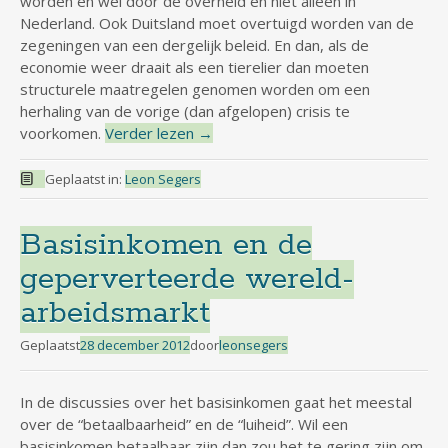
worden en wel door de overheid en niet alleen in
Nederland. Ook Duitsland moet overtuigd worden van de
zegeningen van een dergelijk beleid. En dan, als de
economie weer draait als een tierelier dan moeten
structurele maatregelen genomen worden om een
herhaling van de vorige (dan afgelopen) crisis te
voorkomen.
Verder lezen
→
Geplaatst in:
Leon Segers
Basisinkomen en de
geperverteerde wereld-
arbeidsmarkt
Geplaatst
28 december 2012
door
leonsegers
In de discussies over het basisinkomen gaat het meestal
over de “betaalbaarheid” en de “luiheid”. Wil een
basisinkomen betaalbaar zijn dan zou het te gering zijn om