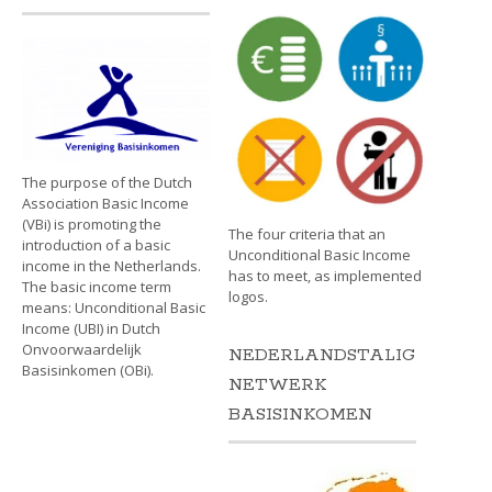
The purpose of the Dutch
Association Basic Income
(VBi) is promoting the
The four criteria that an
introduction of a basic
Unconditional Basic Income
income in the Netherlands.
has to meet, as implemented
The basic income term
logos.
means: Unconditional Basic
Income (UBI) in Dutch
Onvoorwaardelijk
NEDERLANDSTALIG
Basisinkomen (OBi).
NETWERK
BASISINKOMEN