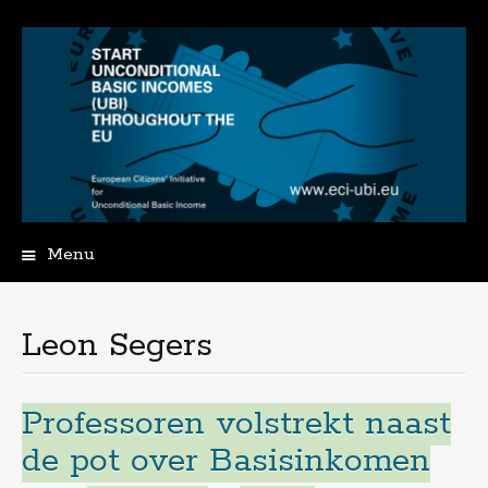
Menu
Spring
naar
de
Leon Segers
inhoud
Professoren volstrekt naast
de pot over Basisinkomen