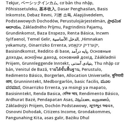
Tekjur, ベーシックインカム, cơ bản thu nhập,
Põhisissetuleku, 基本收入, Dasar Penghasilan, Basis
Inkomste, Debaz Revni, 기본 소득, Alapjövedelem,
Podstawowych Dochodów, Perustulojärjestelmän, ప్రాథమిక
ఆదాయం, Základného Príjmu, Pagrindinis Pajamų,
Grundinkomst, Baza Enspezo, Renta Básica, Incwm
Sylfaenol, Temel Gelir, الدخل الأساسية, ,Himnakan
yekamuty, Oinarrizko Errenta, יקערדיק ינקאָמע,
Basisindkomst, Reddito di base, پایه درآمد, Основные
доходы, асноўны даход, основний дохід, Záákladnii
Priijem, Grunnleggende Inntekt, بنیادی آمدنی, Thu nhập cơ
bản, Venitul de Bază, รายได้ขั้นพื้นฐาน, Perustulo,
Redimento Básico, Borgerløn, Allocation Universelle, बुनियादी
आय, Grunninntekt, Medborgarlön, basic facilis, ಮೂಲ
ವರಮಾನ, Oinarrizko Errenta, ya msingi ya mapato,
Basisinntekt, Renda Basica, বেসিক আয়, Rendimento Básico,
Ardhurat Bazë, Pendapatan Asas, அடிப்படை வருமானம்,
Základnýýi Priijem, Dochón Podstawowy, મૂળભૂત આવક,
Osnovni Dohodak, Citizens Income, Grondakommes,
Pangunahing Kita, əsas gəlir, Bażiku Dħul