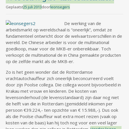
Geplaatst
25 juli 2013
door
leonsegers
De werking van de
arbeidsmarkt op wereldschaal is “oneerlijk”, omdat ze
fundamenteel ontwricht door de welvaartsverschillen in de
wereld. De Chinese arbeider is voor de multinational
goedkoop, maar voor de MKB-er onbereikbaar. Toch
verkoopt de multinational de in China gemaakte producten
op de zelfde markt als de MKB-er.
Zo is het geen wonder dat de Rotterdamse
vrachtautochauffeur zich oneerlijk beconcurreerd voelt
door zijn Poolse collega. Die collega woont bijvoorbeeld in
Krakau met vrouw en kinderen. De kosten van
levensonderhoud (de levensstandaard) zijn daar nog niet
de helft van die in Rotterdam (gemiddeld inkomen per
persoon €39.224,- ten opzichte van € 15.988,-). Dus ook
als die Poolse chauffeur wat extra moet reizen (vaak op
kosten van de baas) kan hij toch nog voor een veel lager