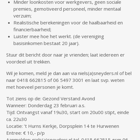
Minder loonkosten voor werkgevers, geen sociale
premies, gemotiveerd personeel, minder mentaal
verzuim;
Realistische berekeningen voor de haalbaarheid en
financierbaarheid;
Luister mee hoe het werkt. (de vereniging
basisinkomen bestaat 20 jaar).
Stuur dit bericht door naar je vrienden; laat iedereen er
voordeel uit trekken.
Wil je komen, meld je dan aan via niels(a)sneyders.nl of bel
naar 0418 662815 of 06 5497 3001 en laat svp. weten
met hoeveel personen je komt.
Tot ziens op de: Gezond Verstand Avond
Wanneer: Donderdag 23 februari a.s.
Tijd: Ontvangst vanaf 19u30, start om 20u00 stipt, einde
ca. 22u30
Locatie: ’t Hurns Kerkje, Dorpsplein 14 te Hurwenen
Entree: € 10,- p/p
Aanmelden: niels(a)sneyders.nl tel. 0418 662815 gsm 06