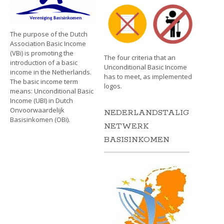
The purpose of the Dutch
Association Basic Income
(VBi) is promoting the
The four criteria that an
introduction of a basic
Unconditional Basic Income
income in the Netherlands.
has to meet, as implemented
The basic income term
logos.
means: Unconditional Basic
Income (UBI) in Dutch
Onvoorwaardelijk
NEDERLANDSTALIG
Basisinkomen (OBi).
NETWERK
BASISINKOMEN