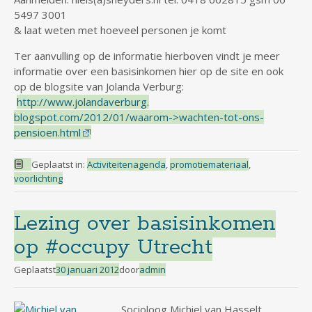
5497 3001
& laat weten met hoeveel personen je komt
Ter aanvulling op de informatie hierboven vindt je meer
informatie over een basisinkomen hier op de site en ook
op de blogsite van Jolanda Verburg:
http://www.jolandaverburg.
blogspot.com/2012/01/waarom->wachten-tot-ons-
pensioen.html
Geplaatst in:
Activiteitenagenda
,
promotiemateriaal
,
voorlichting
Lezing over basisinkomen
op #occupy Utrecht
Geplaatst
30 januari 2012
door
admin
Socioloog Michiel van Hasselt,