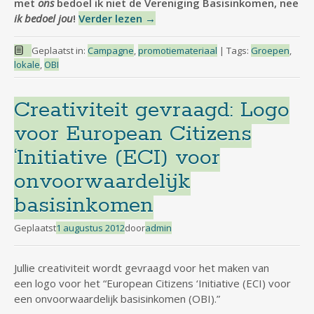
met
ons
bedoel ik niet de Vereniging Basisinkomen, nee
ik bedoel jou
!
Verder lezen
→
Geplaatst in:
Campagne
,
promotiemateriaal
|
Tags:
Groepen
,
lokale
,
OBI
Creativiteit gevraagd: Logo
voor European Citizens
‘Initiative (ECI) voor
onvoorwaardelijk
basisinkomen
Geplaatst
1 augustus 2012
door
admin
Jullie creativiteit wordt gevraagd voor het maken van
een
logo voor het “European Citizens ‘Initiative (ECI) voor
een onvoorwaardelijk basisinkomen (OBI).”