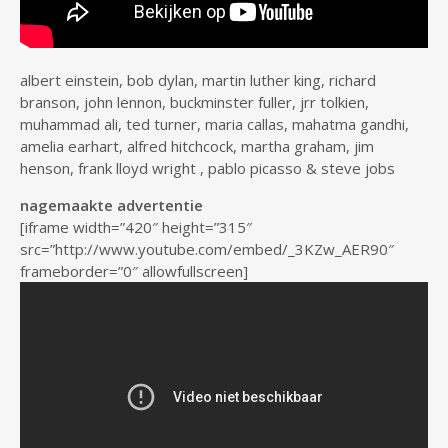
albert einstein, bob dylan, martin luther king, richard
branson, john lennon, buckminster fuller, jrr tolkien,
muhammad ali, ted turner, maria callas, mahatma gandhi,
amelia earhart, alfred hitchcock, martha graham, jim
henson, frank lloyd wright , pablo picasso & steve jobs
nagemaakte advertentie
[iframe width=”420″ height=”315″
src=”http://www.youtube.com/embed/_3KZw_AER90″
frameborder=”0″ allowfullscreen]