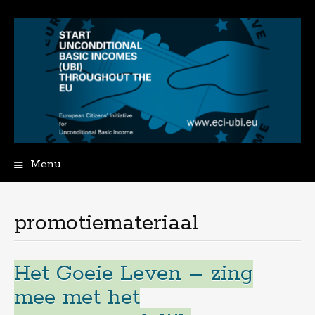
Menu
Spring
naar
de
promotiemateriaal
inhoud
Het Goeie Leven – zing
mee met het