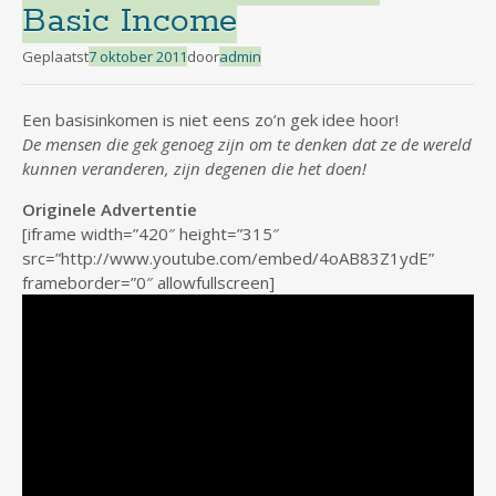
Basic Income
Geplaatst
7 oktober 2011
door
admin
Een basisinkomen is niet eens zo’n gek idee hoor!
De mensen die gek genoeg zijn om te denken dat ze de wereld
kunnen veranderen, zijn degenen die het doen!
Originele Advertentie
[iframe width=”420″ height=”315″
src=”http://www.youtube.com/embed/4oAB83Z1ydE”
frameborder=”0″ allowfullscreen]