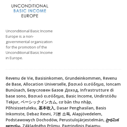
Unconditional Basic Income
Europe is a non-
governmental organization
for the promotion of the
Unconditional Basic Income
in Europe.
Revenu de Vie, Basisinkomen, Grundeinkommen, Revenu
de Base, Allocation Universelle, βασικό εισόδημα, Ioncam
Bunúsach, Безусловен Базов Доход, Infrastrutture di
base sono, Βασικό εισόδημα, Basic Income, Undirstöðu
Tekjur, ベーシックインカム, cơ bản thu nhập,
Põhisissetuleku, 基本收入, Dasar Penghasilan, Basis
Inkomste, Debaz Revni, 기본 소득, Alapjövedelem,
Podstawowych Dochodów, Perustulojärjestelmän, ప్రాథమిక
ఆదాయం, Základného Príjmu, Pagrindinis Pajamų,