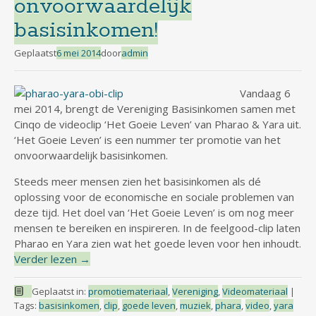
onvoorwaardelijk
basisinkomen!
Geplaatst
6 mei 2014
door
admin
Vandaag 6
mei 2014, brengt de Vereniging Basisinkomen samen met
Cinqo de videoclip ‘Het Goeie Leven’ van Pharao & Yara uit.
‘Het Goeie Leven’ is een nummer ter promotie van het
onvoorwaardelijk basisinkomen.
Steeds meer mensen zien het basisinkomen als dé
oplossing voor de economische en sociale problemen van
deze tijd. Het doel van ‘Het Goeie Leven’ is om nog meer
mensen te bereiken en inspireren. In de feelgood-clip laten
Pharao en Yara zien wat het goede leven voor hen inhoudt.
Verder lezen
→
Geplaatst in:
promotiemateriaal
,
Vereniging
,
Videomateriaal
|
Tags:
basisinkomen
,
clip
,
goede leven
,
muziek
,
phara
,
video
,
yara