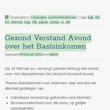
Geplaatst in:
Campagne
,
promotiemateriaal
|
Tags:
bge
,
ebi
,
ECI
,
internet
,
logo
,
OBI
,
papier
,
poster
,
tv
,
UBI
Gezond Verstand Avond
over het Basisinkomen
Geplaatst
9 februari 2012
door
admin
Op 23 februari a.s. verzorgt Jolanda Verburg een avond
over Het Basisinkomen: De Gezond Verstand Avond.
Thema: Basisinkomen voor iedereen, daar worden we
allemaal gelukkiger van.
Individueel, levensloop gebonden vast inkomen;
Bestaanszekerheid voor elk mens, op gelijke
voorwaarden;