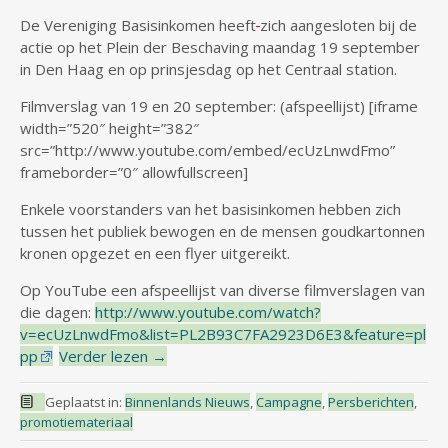
De Vereniging Basisinkomen heeft
zich aangesloten bij de
actie op het Plein der Beschaving maandag 19 september
in Den Haag en op prinsjesdag op het Centraal station.
Filmverslag van 19 en 20 september: (afspeellijst) [iframe
width=”520″ height=”382″
src=”http://www.youtube.com/embed/ecUzLnwdFmo”
frameborder=”0″ allowfullscreen]
Enkele voorstanders van het basisinkomen hebben zich
tussen het publiek bewogen en de mensen goudkartonnen
kronen opgezet en een flyer uitgereikt.
Op YouTube een afspeellijst van diverse filmverslagen van
die dagen:
http://www.youtube.com/watch?
v=ecUzLnwdFmo&list=PL2B93C7FA2923D6E3&feature=pl
pp
Verder lezen
→
Geplaatst in:
Binnenlands Nieuws
,
Campagne
,
Persberichten
,
promotiemateriaal